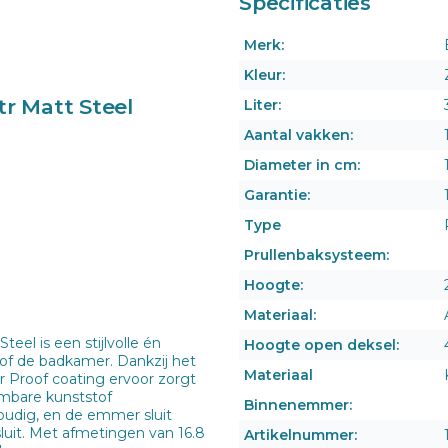
Specificaties
Merk:
Kleur:
r Matt Steel
Liter:
Aantal vakken:
Diameter in cm:
Garantie:
Type
Prullenbaksysteem:
Hoogte:
Materiaal:
eel is een stijlvolle én
Hoogte open deksel:
t of de badkamer. Dankzij het
Materiaal
er Proof coating ervoor zorgt
embare kunststof
Binnenemmer:
dig, en de emmer sluit
sluit. Met afmetingen van 16.8
Artikelnummer: