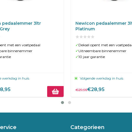
 pedaalemmer 3ltr
NewIcon pedaalemmer 3l
 Grey
Platinum
pent met een voetpedaal
✓
Deksel opent met een voetpeda
bare binnenemmer
✓
Uitneembare binnenemmer
arantie
✓
10 jaar garantie
e werkdag in huis
Volgende werkdag in huis
8,95
€28,95
€29,95
ervice
Categorieen