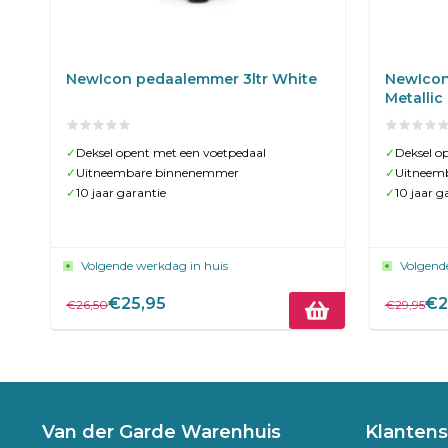
NewIcon pedaalemmer 3ltr White
NewIcon
Metallic
✓
Deksel opent met een voetpedaal
✓
Deksel o
✓
Uitneembare binnenemmer
✓
Uitneem
✓
10 jaar garantie
✓
10 jaar g
Volgende werkdag in huis
Volgend
€25,95
€2
€26,50
€29,95
Van der Garde Warenhuis
Klantens