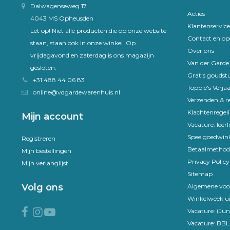
Dalwagenseweg 17
Acties
4043 MS Opheusden
Klantenservice
Let op! Niet alle producten die op onze website
Contact en op
staan, staan ook in onze winkel. Op
Over ons
vrijdagavond en zaterdag is ons magazijn
Van der Gard
gesloten.
Gratis goudst
+31 488 44 06 83
Toppie's Verja
online@vdgardewarenhuis.nl
Verzenden & r
Klachtenregel
Mijn account
Vacature: leer
Speelgoedwink
Registreren
Betaalmethod
Mijn bestellingen
Privacy Policy
Mijn verlanglijst
Sitemap
Volg ons
Algemene voo
Winkelweek ui
Vacature: (Jun
Vacature: BBL