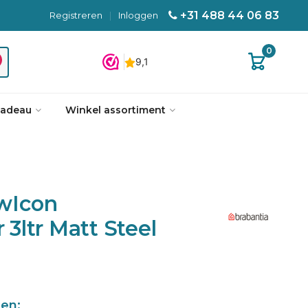
+31 488 44 06 83
Registreren
|
Inloggen
0
cadeau
Winkel assortiment
wIcon
3ltr Matt Steel
len: