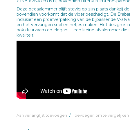
x 16.8 x 26.4 cm is hij bovendien uiterst ruimtebesparend
Deze pedaalemmer blijft stevig op zijn plaats dankzij de 
bovendien voorkomt dat de vloer beschadigt. De Braba
inclusief een proefverpakking van de bijpassende V-afva
en het vervangen snel en netjes maken. Het design is ni
ook duurzaam en elegant – een kleine afvalemmer die ui
kwaliteit.
Aan verlanglijst toevoegen
/
Toevoegen om te vergelijken