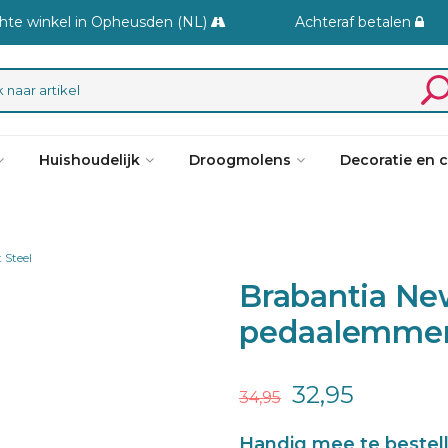
hte winkel in Opheusden (NL)
Achteraf betalen
Huishoudelijk
Droogmolens
Decoratie en 
 Steel
Brabantia Ne
pedaalemmer 
32,95
34,95
Handig mee te bestel