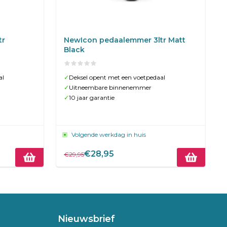
tr
NewIcon pedaalemmer 3ltr Matt
Black
al
✓
Deksel opent met een voetpedaal
✓
Uitneembare binnenemmer
✓
10 jaar garantie
Volgende werkdag in huis
€28,95
€29,95
Nieuwsbrief