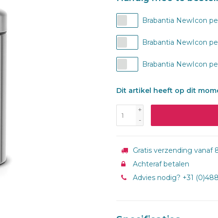
Brabantia NewIcon pe
Brabantia NewIcon ped
Brabantia NewIcon pe
Dit artikel heeft op dit mo
+
-
Gratis verzending vanaf 8
Achteraf betalen
Advies nodig? +31 (0)48