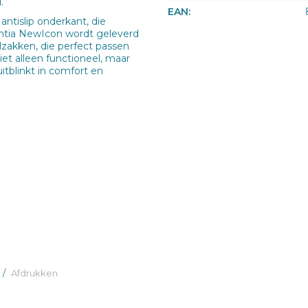
.
EAN:
antislip onderkant, die
ntia NewIcon wordt geleverd
lzakken, die perfect passen
et alleen functioneel, maar
tblinkt in comfort en
/
Afdrukken