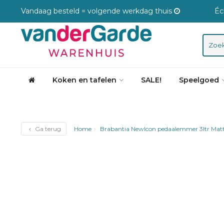
Vandaag besteld = volgende werkdag thuis
Éc
Koken en tafelen
SALE!
Speelgoed
Ga terug
Home
Brabantia NewIcon pedaalemmer 3ltr Matt