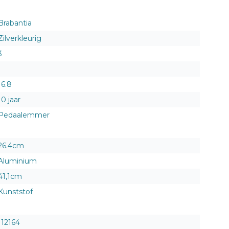
Brabantia
Zilverkleurig
3
1
16.8
10 jaar
Pedaalemmer
26.4cm
Aluminium
41,1cm
Kunststof
112164