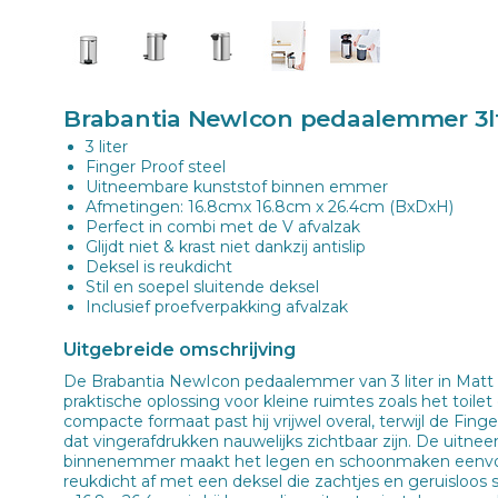
Brabantia NewIcon pedaalemmer 3lt
3 liter
Finger Proof steel
Uitneembare kunststof binnen emmer
Afmetingen: 16.8cmx 16.8cm x 26.4cm (BxDxH)
Perfect in combi met de V afvalzak
Glijdt niet & krast niet dankzij antislip
Deksel is reukdicht
Stil en soepel sluitende deksel
Inclusief proefverpakking afvalzak
Uitgebreide omschrijving
De Brabantia NewIcon pedaalemmer van 3 liter in Matt St
praktische oplossing voor kleine ruimtes zoals het toile
compacte formaat past hij vrijwel overal, terwijl de Fing
dat vingerafdrukken nauwelijks zichtbaar zijn. De uitne
binnenemmer maakt het legen en schoonmaken eenvou
reukdicht af met een deksel die zachtjes en geruisloos 