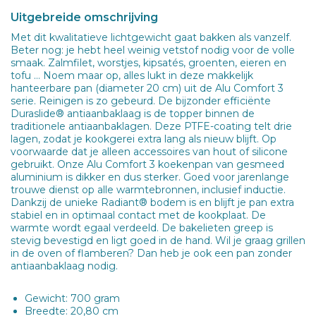
Uitgebreide omschrijving
Met dit kwalitatieve lichtgewicht gaat bakken als vanzelf.
Beter nog: je hebt heel weinig vetstof nodig voor de volle
smaak. Zalmfilet, worstjes, kipsatés, groenten, eieren en
tofu … Noem maar op, alles lukt in deze makkelijk
hanteerbare pan (diameter 20 cm) uit de Alu Comfort 3
serie. Reinigen is zo gebeurd. De bijzonder efficiënte
Duraslide® antiaanbaklaag is de topper binnen de
traditionele antiaanbaklagen. Deze PTFE-coating telt drie
lagen, zodat je kookgerei extra lang als nieuw blijft. Op
voorwaarde dat je alleen accessoires van hout of silicone
gebruikt. Onze Alu Comfort 3 koekenpan van gesmeed
aluminium is dikker en dus sterker. Goed voor jarenlange
trouwe dienst op alle warmtebronnen, inclusief inductie.
Dankzij de unieke Radiant® bodem is en blijft je pan extra
stabiel en in optimaal contact met de kookplaat. De
warmte wordt egaal verdeeld. De bakelieten greep is
stevig bevestigd en ligt goed in de hand. Wil je graag grillen
in de oven of flamberen? Dan heb je ook een pan zonder
antiaanbaklaag nodig.
Gewicht: 700 gram
Breedte: 20,80 cm