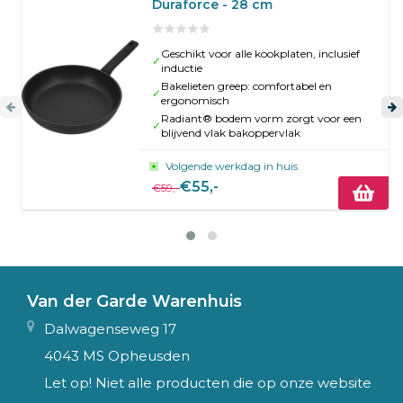
Duraforce - 28 cm
Geschikt voor alle kookplaten, inclusief
✓
inductie
Bakelieten greep: comfortabel en
✓
ergonomisch
Radiant® bodem vorm zorgt voor een
✓
blijvend vlak bakoppervlak
Volgende werkdag in huis
€55,-
€59,-
Van der Garde Warenhuis
Dalwagenseweg 17
4043 MS Opheusden
Let op! Niet alle producten die op onze website