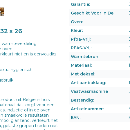
Garantie:
Geschikt Voor In De
Oven:
32 x 26
Kleur:
Pfoa-Vrij:
de warmteverdeling
PFAS-Vrij:
de oven
erkleurt niet en is eenvoudig
Warmtebron:
Materiaal:
 extra hygiënisch
Met deksel:
gebruik
Antiaanbaklaag:
Vaatwasmachine
oduct uit België in huis.
Bestendig:
teriaal dat zorgt voor een
Artikelnummer:
s, inductie of in de oven
en smaakvolle resultaten.
EAN:
l mooi glanzend, verkleurt het
, gelaste grepen bieden niet