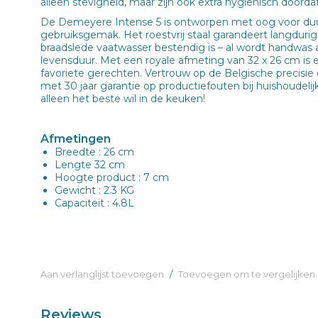
alleen stevigheid, maar zijn ook extra hygiënisch doordat
De Demeyere Intense 5 is ontworpen met oog voor d
gebruiksgemak. Het roestvrij staal garandeert langdurige
braadslede vaatwasser bestendig is – al wordt handwas
levensduur. Met een royale afmeting van 32 x 26 cm is e
favoriete gerechten. Vertrouw op de Belgische precisie
met 30 jaar garantie op productiefouten bij huishoudelij
alleen het beste wil in de keuken!
Afmetingen
Breedte : 26 cm
Lengte 32 cm
Hoogte product : 7 cm
Gewicht : 2.3 KG
Capaciteit : 4.8L
Aan verlanglijst toevoegen
/
Toevoegen om te vergelijken
Reviews