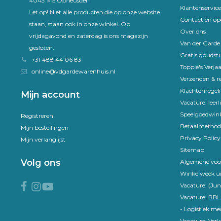
4043 MS Opheusden
Klantenservice
Let op! Niet alle producten die op onze website
Contact en op
staan, staan ook in onze winkel. Op
Over ons
vrijdagavond en zaterdag is ons magazijn
Van der Gard
gesloten.
Gratis goudst
+31 488 44 06 83
Toppie's Verja
online@vdgardewarenhuis.nl
Verzenden & r
Klachtenregel
Mijn account
Vacature: leer
Speelgoedwink
Registreren
Betaalmethod
Mijn bestellingen
Privacy Policy
Mijn verlanglijst
Sitemap
Volg ons
Algemene voo
Winkelweek ui
Vacature: (Jun
Vacature: BBL
- Logistiek m
Vacature: Ver