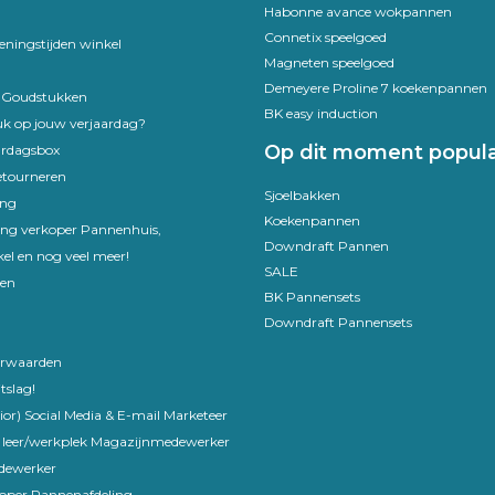
Habonne avance wokpannen
Connetix speelgoed
eningstijden winkel
Magneten speelgoed
Demeyere Proline 7 koekenpannen
e Goudstukken
BK easy induction
uk op jouw verjaardag?
Op dit moment popula
ardagsbox
etourneren
Sjoelbakken
ing
Koekenpannen
ling verkoper Pannenhuis,
Downdraft Pannen
el en nog veel meer!
SALE
en
BK Pannensets
Downdraft Pannensets
rwaarden
tslag!
ior) Social Media & E-mail Marketeer
 leer/werkplek Magazijnmedewerker
edewerker
koper Pannenafdeling