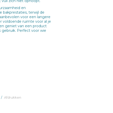
 vuil zich niet ophoopt.
uurzaamheid en
 bakprestaties, terwijl de
 aanbevolen voor een langere
r voldoende ruimte voor al je
 en geniet van een product
k gebruik. Perfect voor wie
/
Afdrukken