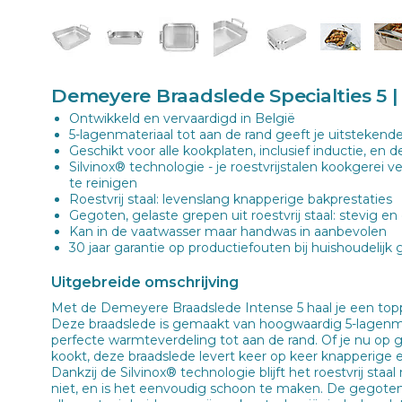
Demeyere Braadslede Specialties 5 | 
Ontwikkeld en vervaardigd in België
5-lagenmateriaal tot aan de rand geeft je uitsteken
Geschikt voor alle kookplaten, inclusief inductie, en 
Silvinox® technologie - je roestvrijstalen kookgerei v
te reinigen
Roestvrij staal: levenslang knapperige bakprestaties
Gegoten, gelaste grepen uit roestvrij staal: stevig en
Kan in de vaatwasser maar handwas in aanbevolen
30 jaar garantie op productiefouten bij huishoudelijk 
Uitgebreide omschrijving
Met de Demeyere Braadslede Intense 5 haal je een toppr
Deze braadslede is gemaakt van hoogwaardig 5-lagenma
perfecte warmteverdeling tot aan de rand. Of je nu op ga
kookt, deze braadslede levert keer op keer knapperige 
Dankzij de Silvinox® technologie blijft het roestvrij staa
niet, en is het eenvoudig schoon te maken. De gegoten