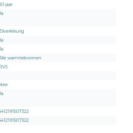
30 jaar
Ja
Zilverkleurig
Ja
Ja
Alle warmtebronnen
RVS
Nee
Ja
5412191507322
5412191507322