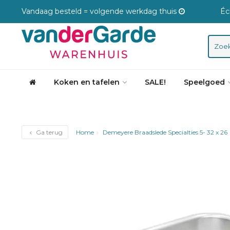
Vandaag besteld = volgende werkdag thuis
Éc
Koken en tafelen
SALE!
Speelgoed
Ga terug
Home
Demeyere Braadslede Specialties 5- 32 x 26