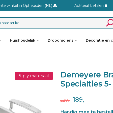
hte winkel in Opheusden (NL)
Achteraf betalen
Huishoudelijk
Droogmolens
Decoratie en 
Demeyere Br
5-ply materiaal
Specialties 5-
189,-
229,-
Handig mee te bestel