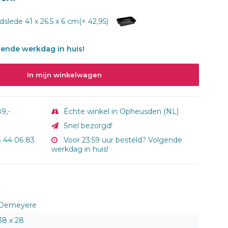
slede 41 x 26.5 x 6 cm(+ 42,95)
gende werkdag in huis!
In mijn winkelwagen
9,-
Échte winkel in Opheusden (NL)
Snel bezorgd!
8 44 06 83
Voor 23:59 uur besteld? Volgende
werkdag in huis!
Demeyere
38 x 28