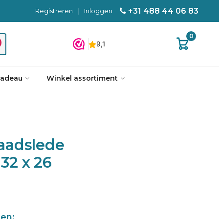
+31 488 44 06 83
Registreren
|
Inloggen
0
cadeau
Winkel assortiment
aadslede
 32 x 26
len: