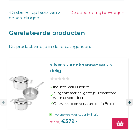
4.5
sterren op basis van
2
Je beoordeling toevoegen
beoordelingen
Gerelateerde producten
Dit product vind je in deze categorieen:
silver 7 - Kookpannenset - 3
delig
✓
InductoSeal® Bodem
7-lagenmateriaal geeft je uitstekende
✓
warmteverdeling
✓
Ontwikkeld en vervaardigd in België
Volgende werkdag in huis
€579,-
€725,-