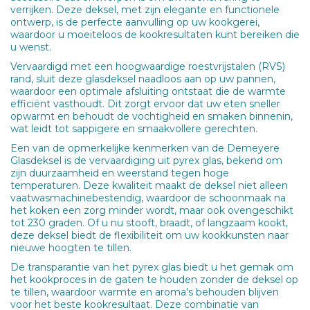
verrijken. Deze deksel, met zijn elegante en functionele
ontwerp, is de perfecte aanvulling op uw kookgerei,
waardoor u moeiteloos de kookresultaten kunt bereiken die
u wenst.
Vervaardigd met een hoogwaardige roestvrijstalen (RVS)
rand, sluit deze glasdeksel naadloos aan op uw pannen,
waardoor een optimale afsluiting ontstaat die de warmte
efficiënt vasthoudt. Dit zorgt ervoor dat uw eten sneller
opwarmt en behoudt de vochtigheid en smaken binnenin,
wat leidt tot sappigere en smaakvollere gerechten.
Een van de opmerkelijke kenmerken van de Demeyere
Glasdeksel is de vervaardiging uit pyrex glas, bekend om
zijn duurzaamheid en weerstand tegen hoge
temperaturen. Deze kwaliteit maakt de deksel niet alleen
vaatwasmachinebestendig, waardoor de schoonmaak na
het koken een zorg minder wordt, maar ook ovengeschikt
tot 230 graden. Of u nu stooft, braadt, of langzaam kookt,
deze deksel biedt de flexibiliteit om uw kookkunsten naar
nieuwe hoogten te tillen.
De transparantie van het pyrex glas biedt u het gemak om
het kookproces in de gaten te houden zonder de deksel op
te tillen, waardoor warmte en aroma's behouden blijven
voor het beste kookresultaat. Deze combinatie van