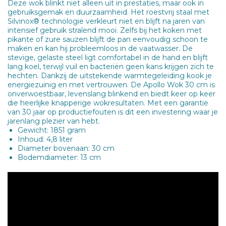
Deze wok blinkt niet alleen uit in prestaties, maar ook in
gebruiksgemak en duurzaamheid. Het roestvrij staal met
Silvinox® technologie verkleurt niet en blijft na jaren van
intensief gebruik stralend mooi. Zelfs bij het koken met
pikante of zure sauzen blijft de pan eenvoudig schoon te
maken en kan hij probleemloos in de vaatwasser. De
stevige, gelaste steel ligt comfortabel in de hand en blijft
lang koel, terwijl vuil en bacteriën geen kans krijgen zich te
hechten. Dankzij de uitstekende warmtegeleiding kook je
energiezuinig en met vertrouwen. De Apollo Wok 30 cm is
onverwoestbaar, levenslang blinkend en biedt keer op keer
die heerlijke knapperige wokresultaten. Met een garantie
van 30 jaar op productiefouten is dit een investering waar je
jarenlang plezier van hebt.
Gewicht: 1851 gram
Inhoud: 4,8 liter
Diameter bovenaan: 30 cm
Bodemdiameter: 13 cm