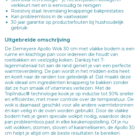
verkleurt niet en is eenvoudig te reinigen
Roestvrij staal: levenslang knapperige bakprestaties
Kan probleemloos in de vaatwasser
30 jaar garantie op productiefouten bij huishoudelijk
gebruik
Uitgebreide omschrijving
De Demeyere Apollo Wok 30 cm met vlakke bodem is een
ruime en krachtige pan voor iedereen die houdt van
roerbakken en veelzijdig koken. Dankzij het 7-
lagenmateriaal tot aan de rand geniet je van een perfecte
warmteverdeling. De pan wordt in het midden extra heet
en koelt naar de randen toe geleidelijk af. Dat maakt deze
wok ideaal om ingrediënten knapperig te bakken zonder
dat ze hun smaak of vitamines verliezen. Met de
TriplInduc® technologie kook je op inductie tot 30% sneller
en efficiënter, met meer controle over de temperatuur. De
wok is daarnaast geschikt voor alle andere warmtebronnen
én kan veilig in de oven worden gebruikt. Door de vlakke
bodem heb je geen speciale wokpit nodig, waardoor deze
pan probleemloos past in elke keukenopstelling. Of je nu
wilt wokken, stomen, stoven of karamelliseren, de Apollo 30
cm helpt je altijd om de beste resultaten te bereiken.