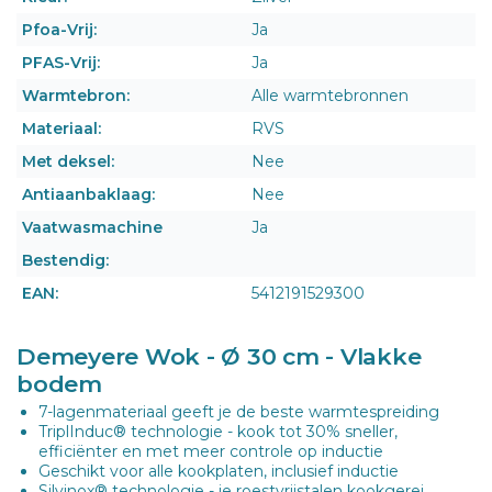
Pfoa-Vrij:
Ja
PFAS-Vrij:
Ja
Warmtebron:
Alle warmtebronnen
Materiaal:
RVS
Met deksel:
Nee
Antiaanbaklaag:
Nee
Vaatwasmachine
Ja
Bestendig:
EAN:
5412191529300
Demeyere Wok - Ø 30 cm - Vlakke
bodem
7-lagenmateriaal geeft je de beste warmtespreiding
TriplInduc® technologie - kook tot 30% sneller,
efficiënter en met meer controle op inductie
Geschikt voor alle kookplaten, inclusief inductie
Silvinox® technologie - je roestvrijstalen kookgerei