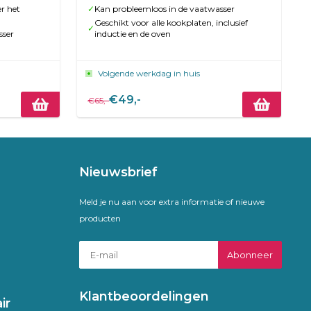
r het
✓
Kan probleemloos in de vaatwasser
Geschikt voor alle kookplaten, inclusief
✓
sser
inductie en de oven
Volgende werkdag in huis
€49,-
€65,-
Nieuwsbrief
Meld je nu aan voor extra informatie of nieuwe
producten
Abonneer
Klantbeoordelingen
ir