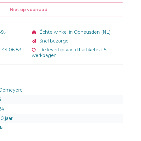
Niet op voorraad
9,-
Échte winkel in Opheusden (NL)
Snel bezorgd!
8 44 06 83
De levertijd van dit artikel is 1-5
werkdagen
Demeyere
5
24
10 jaar
Ja