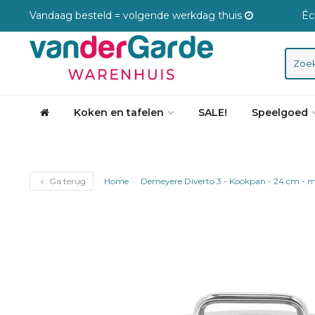
Vandaag besteld = volgende werkdag thuis
Éc
Koken en tafelen
SALE!
Speelgoed
Ga terug
Home
Demeyere Diverto 3 - Kookpan - 24 cm - m