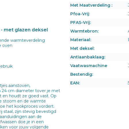
Met Maatverdeling :
Pfoa-Vrij:
PFAS-Vrij:
 - met glazen deksel
Warmtebron:
Materiaal:
kende warmteverdeling
de oven
Met deksel:
Antiaanbaklaag:
Vaatwasmachine
gebruik
Bestendig:
EAN:
tjes aanstoven,
 24 cm diameter tover je met
ot en houdt ze goed vast. Op
 de stoom en de warmte
hoe het kookproces vordert.
staal, zijn stevig bevestigd
ataanduidingen aan de
fwassen doe je in een
inken voor jouw volgende