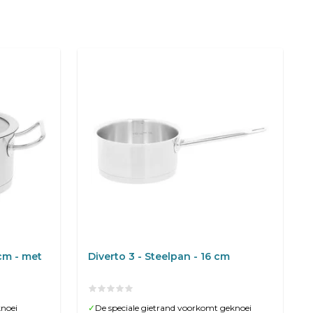
cm - met
Diverto 3 - Steelpan - 16 cm
knoei
✓
De speciale gietrand voorkomt geknoei