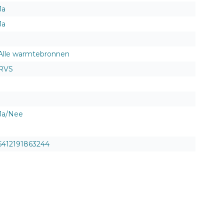
Ja
Ja
Alle warmtebronnen
RVS
Ja/Nee
5412191863244