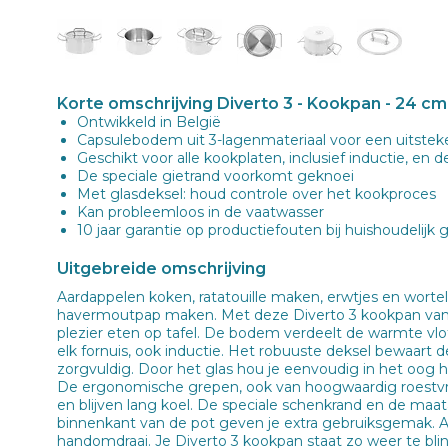
Korte omschrijving Diverto 3 - Kookpan - 24 cm
Ontwikkeld in België
Capsulebodem uit 3-lagenmateriaal voor een uitste
Geschikt voor alle kookplaten, inclusief inductie, en 
De speciale gietrand voorkomt geknoei
Met glasdeksel: houd controle over het kookproces
Kan probleemloos in de vaatwasser
10 jaar garantie op productiefouten bij huishoudelijk 
Uitgebreide omschrijving
Aardappelen koken, ratatouille maken, erwtjes en wortel
havermoutpap maken. Met deze Diverto 3 kookpan van
plezier eten op tafel. De bodem verdeelt de warmte vl
elk fornuis, ook inductie. Het robuuste deksel bewaart
zorgvuldig. Door het glas hou je eenvoudig in het oog 
De ergonomische grepen, ook van hoogwaardig roestvrij 
en blijven lang koel. De speciale schenkrand en de ma
binnenkant van de pot geven je extra gebruiksgemak. A
handomdraai. Je Diverto 3 kookpan staat zo weer te bl