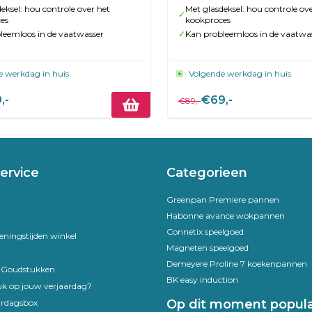
eksel: hou controle over het
Met glasdeksel: hou controle ove
✓
es
kookproces
leemloos in de vaatwasser
✓
Kan probleemloos in de vaatwa
e werkdag in huis
Volgende werkdag in huis
,-
€69,-
€89,-
ervice
Categorieen
Greenpan Premiere pannen
Habonne avance wokpannen
Connetix speelgoed
eningstijden winkel
Magneten speelgoed
Demeyere Proline 7 koekenpannen
e Goudstukken
BK easy induction
uk op jouw verjaardag?
Op dit moment popula
ardagsbox