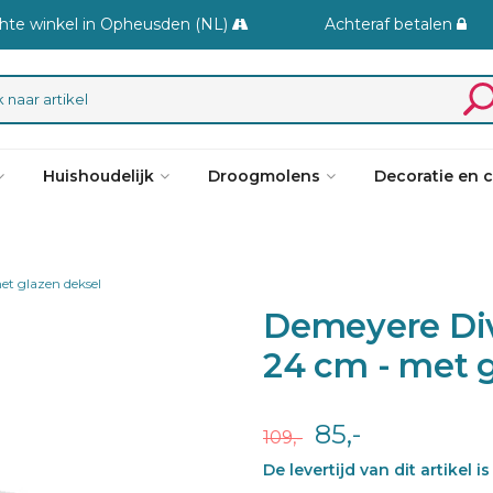
hte winkel in Opheusden (NL)
Achteraf betalen
Huishoudelijk
Droogmolens
Decoratie en 
et glazen deksel
Demeyere Div
24 cm - met g
85,-
109,-
De levertijd van dit artikel 