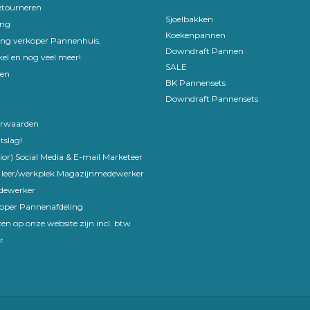
etourneren
Sjoelbakken
ing
Koekenpannen
ling verkoper Pannenhuis,
Downdraft Pannen
el en nog veel meer!
SALE
en
BK Pannensets
Downdraft Pannensets
rwaarden
tslag!
ior) Social Media & E-mail Marketeer
 leer/werkplek Magazijnmedewerker
edewerker
koper Pannenafdeling
en op onze website zijn incl. btw
r