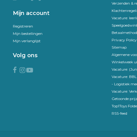
Verzenden & r
Klachtenregel
Mijn account
Vacature: leer
Speelgoedwink
Registreren
Betaalmethod
Mijn bestellingen
Privacy Policy
Mijn verlanglijst
Sitemap
Volg ons
Algemene voo
Gratis koksmes bij
Winkelweek ui
aankoop van 295,-
Vacature: (Jun
Ontvang nu tijdelijk een gratis koksmes
Vacature: BBL
bij besteding vanaf 295,- aan pannen!
- Logistiek m
Voeg hem hier beneden toe en gebruik
Vacature: Ver
de kortingscode.
Getoonde prijz
Top1Toys Folde
RSS-feed
Pak die deal!