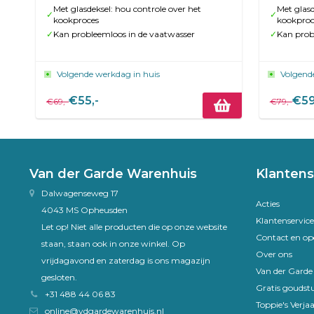
Met glasdeksel: hou controle over het
Met glasd
✓
✓
kookproces
kookproc
✓
Kan probleemloos in de vaatwasser
✓
Kan prob
Volgende werkdag in huis
Volgend
€55,-
€59
€69,-
€79,-
Van der Garde Warenhuis
Klantens
Dalwagenseweg 17
Acties
4043 MS Opheusden
Klantenservice
Let op! Niet alle producten die op onze website
Contact en op
staan, staan ook in onze winkel. Op
Over ons
vrijdagavond en zaterdag is ons magazijn
Van der Gard
gesloten.
Gratis goudst
+31 488 44 06 83
Toppie's Verja
online@vdgardewarenhuis.nl