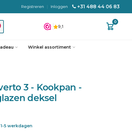
+31 488 44 06 83
Registreren
|
Inloggen
0
cadeau
Winkel assortiment
erto 3 - Kookpan -
lazen deksel
is 1-5 werkdagen