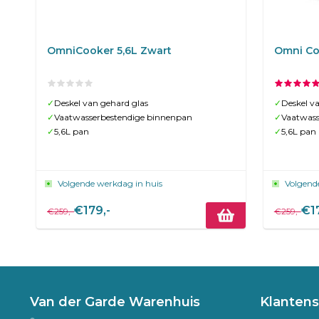
OmniCooker 5,6L Zwart
Omni Co
✓
Deskel van gehard glas
✓
Deskel v
✓
Vaatwasserbestendige binnenpan
✓
Vaatwass
✓
5,6L pan
✓
5,6L pan
Volgende werkdag in huis
Volgend
€179,-
€1
€259,-
€259,-
Van der Garde Warenhuis
Klantens