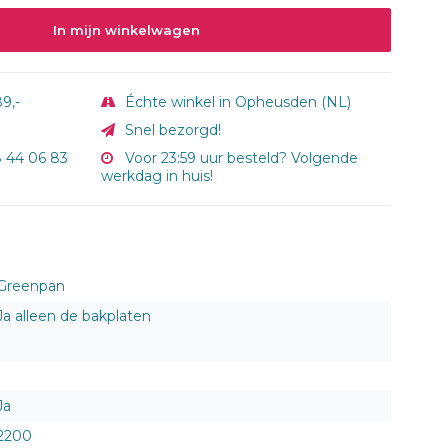
In mijn winkelwagen
9,-
Échte winkel in Opheusden (NL)
Snel bezorgd!
8 44 06 83
Voor 23:59 uur besteld? Volgende
werkdag in huis!
Greenpan
Ja alleen de bakplaten
Ja
2200