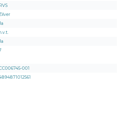
RVS
Zilver
Ja
n.v.t.
Ja
7
CC006745-001
4894871012561