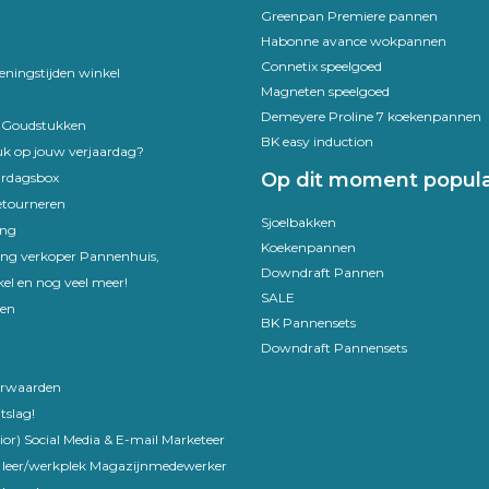
Greenpan Premiere pannen
Habonne avance wokpannen
Connetix speelgoed
eningstijden winkel
Magneten speelgoed
Demeyere Proline 7 koekenpannen
e Goudstukken
BK easy induction
uk op jouw verjaardag?
Op dit moment popula
ardagsbox
etourneren
Sjoelbakken
ing
Koekenpannen
ling verkoper Pannenhuis,
Downdraft Pannen
el en nog veel meer!
SALE
en
BK Pannensets
Downdraft Pannensets
rwaarden
tslag!
ior) Social Media & E-mail Marketeer
 leer/werkplek Magazijnmedewerker