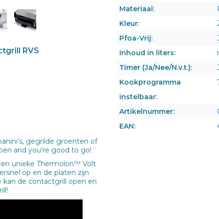
Materiaal:
Kleur:
Pfoa-Vrij:
tgrill RVS
Inhoud in liters:
Timer (Ja/Nee/N.v.t.):
Kookprogramma
instelbaar:
Artikelnummer:
EAN:
 panini’s, gegrilde groenten of
open and you’re good to go!
t een unieke Thermolon™ Volt
rsnel op en de platen zijn
 kan de contactgrill open en
ill!