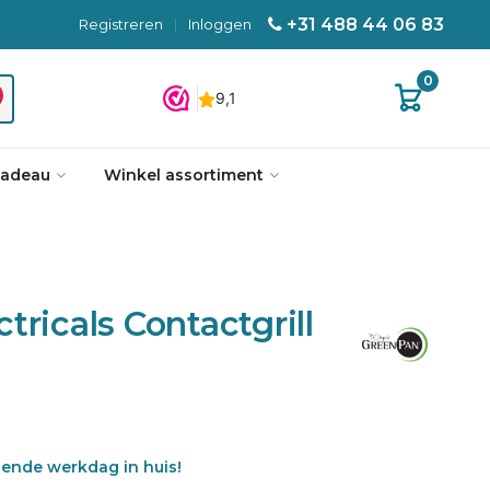
+31 488 44 06 83
Registreren
|
Inloggen
0
cadeau
Winkel assortiment
tricals Contactgrill
gende werkdag in huis!