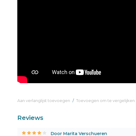
Aan verlanglijst toevoegen
/
Toevoegen om te vergelijken
Reviews
Door Marita Verschueren