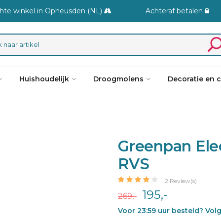
hte winkel in Opheusden (NL)
Achteraf betalen
Huishoudelijk
Droogmolens
Decoratie en 
Greenpan Elec
RVS
2 Review(s)
195,-
269,-
Voor 23:59 uur besteld? Vol