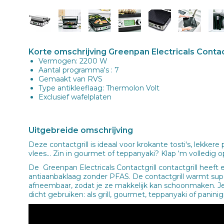
Korte omschrijving Greenpan Electricals Contac
Vermogen: 2200 W
Aantal programma's : 7
Gemaakt van RVS
Type antikleeflaag: Thermolon Volt
Exclusief wafelplaten
Uitgebreide omschrijving
Deze contactgrill is ideaal voor krokante tosti's, lekkere
vlees... Zin in gourmet of teppanyaki? Klap ‘m volledig 
De Greenpan Electricals Contactgrill contactgrill heef
antiaanbaklaag zonder PFAS. De contactgrill warmt supe
afneembaar, zodat je ze makkelijk kan schoonmaken. Je
dicht gebruiken: als grill, gourmet, teppanyaki of paninigr