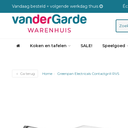
Vandaag besteld = volgende werkdag thuis
Éc
Koken en tafelen
SALE!
Speelgoed
Ga terug
Home
Greenpan Electricals Contactgrill RVS