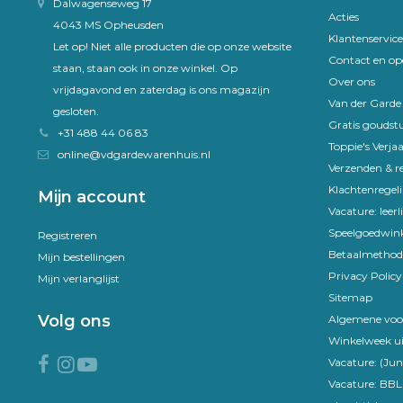
Dalwagenseweg 17
Acties
4043 MS Opheusden
Klantenservice
Let op! Niet alle producten die op onze website
Contact en op
staan, staan ook in onze winkel. Op
Over ons
vrijdagavond en zaterdag is ons magazijn
Van der Gard
gesloten.
Gratis goudst
+31 488 44 06 83
Toppie's Verja
online@vdgardewarenhuis.nl
Verzenden & r
Klachtenregel
Mijn account
Vacature: leer
Speelgoedwink
Registreren
Betaalmethod
Mijn bestellingen
Privacy Policy
Mijn verlanglijst
Sitemap
Volg ons
Algemene voo
Winkelweek ui
Vacature: (Jun
Vacature: BBL