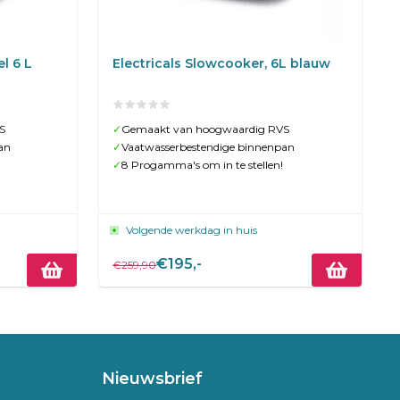
l 6 L
Electricals Slowcooker, 6L blauw
S
✓
Gemaakt van hoogwaardig RVS
an
✓
Vaatwasserbestendige binnenpan
✓
8 Progamma's om in te stellen!
Volgende werkdag in huis
€195,-
€259,90
Nieuwsbrief