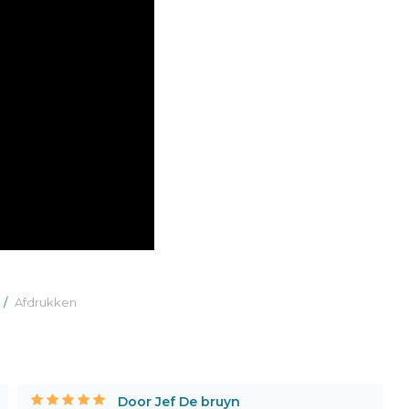
/
Afdrukken
Door Jef De bruyn