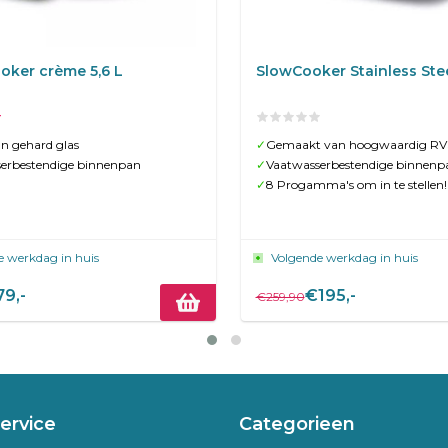
oker crème 5,6 L
SlowCooker Stainless Stee
an gehard glas
✓
Gemaakt van hoogwaardig RV
erbestendige binnenpan
✓
Vaatwasserbestendige binnenp
✓
8 Progamma's om in te stellen!
e werkdag in huis
Volgende werkdag in huis
79,-
€195,-
€259,90
ervice
Categorieen