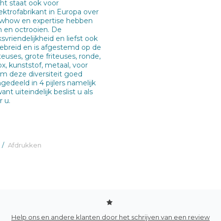
ht staat ook voor
lektrofabrikant in Europa over
nowhow en expertise hebben
n en octrooien. De
vriendelijkheid en liefst ook
tgebreid en is afgestemd op de
euses, grote friteuses, ronde,
ox, kunststof, metaal, voor
Om deze diversiteit goed
edeeld in 4 pijlers namelijk
nt uiteindelijk beslist u als
 u.
/
Afdrukken
Help ons en andere klanten door het schrijven van een review