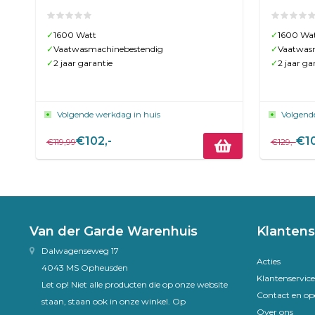
✓
1600 Watt
✓
1600 Wa
✓
Vaatwasmachinebestendig
✓
Vaatwas
✓
2 jaar garantie
✓
2 jaar ga
Volgende werkdag in huis
Volgend
€102,-
€10
€119,99
€129,-
Van der Garde Warenhuis
Klantens
Dalwagenseweg 17
Acties
4043 MS Opheusden
Klantenservice
Let op! Niet alle producten die op onze website
Contact en op
staan, staan ook in onze winkel. Op
Over ons