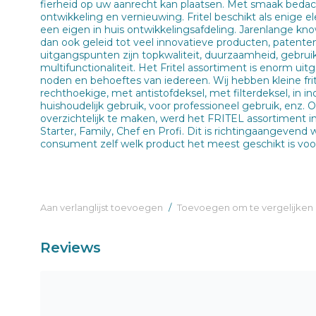
fierheid op uw aanrecht kan plaatsen. Met smaak bedac
ontwikkeling en vernieuwing. Fritel beschikt als enige e
een eigen in huis ontwikkelingsafdeling. Jarenlange k
dan ook geleid tot veel innovatieve producten, patente
uitgangspunten zijn topkwaliteit, duurzaamheid, gebruiks
multifunctionaliteit. Het Fritel assortiment is enorm ui
noden en behoeftes van iedereen. Wij hebben kleine frit
rechthoekige, met antistofdeksel, met filterdeksel, in in
huishoudelijk gebruik, voor professioneel gebruik, enz. 
overzichtelijk te maken, werd het FRITEL assortiment ing
Starter, Family, Chef en Profi. Dit is richtingaangevend wa
consument zelf welk product het meest geschikt is voor
Aan verlanglijst toevoegen
/
Toevoegen om te vergelijken
Reviews