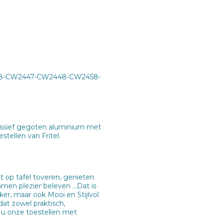
38-CW2447-CW2448-CW2458-
assief gegoten aluminium met
tellen van Fritel.
 op tafel toveren, genieten
amen plezier beleven …Dat is
er, maar ook Mooi en Stijlvol
dat zowel praktisch,
r u onze toestellen met