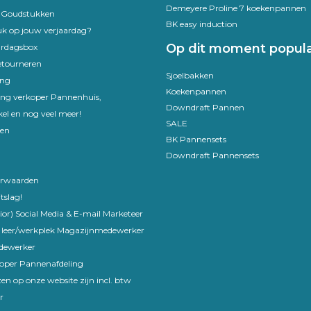
Demeyere Proline 7 koekenpannen
e Goudstukken
BK easy induction
uk op jouw verjaardag?
Op dit moment popula
ardagsbox
etourneren
Sjoelbakken
ing
Koekenpannen
ling verkoper Pannenhuis,
Downdraft Pannen
el en nog veel meer!
SALE
en
BK Pannensets
Downdraft Pannensets
rwaarden
tslag!
ior) Social Media & E-mail Marketeer
 leer/werkplek Magazijnmedewerker
edewerker
koper Pannenafdeling
en op onze website zijn incl. btw
r