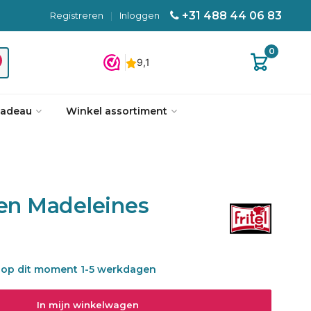
+31 488 44 06 83
Registreren
|
Inloggen
0
cadeau
Winkel assortiment
ten Madeleines
 is op dit moment 1-5 werkdagen
In mijn winkelwagen