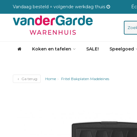
Vandaag besteld = volgende werkdag thuis
Éc
Koken en tafelen
SALE!
Speelgoed
Ga terug
Home
Fritel Bakplaten Madeleines