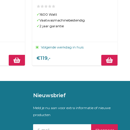
✓
1600 Watt
✓
Vaatwasmachinebestendig
✓
2 jaar garantie
Volgende werkdag in huis
€119,-
Nieuwsbrief
Meld je nu aan voor extra informatie of nieuwe
producten
Abonneer