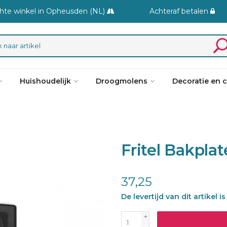
hte winkel in Opheusden (NL)
Achteraf betalen
Huishoudelijk
Droogmolens
Decoratie en 
Fritel Bakpla
37,25
De levertijd van dit artikel
+