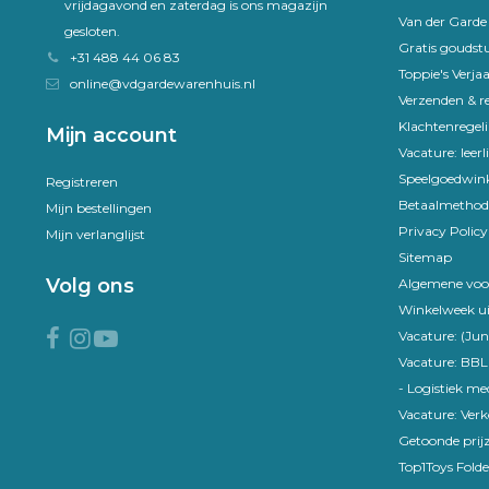
vrijdagavond en zaterdag is ons magazijn
Van der Gard
gesloten.
Gratis goudst
+31 488 44 06 83
Toppie's Verja
online@vdgardewarenhuis.nl
Verzenden & r
Klachtenregel
Mijn account
Vacature: leer
Speelgoedwink
Registreren
Betaalmethod
Mijn bestellingen
Privacy Policy
Mijn verlanglijst
Sitemap
Volg ons
Algemene voo
Winkelweek ui
Vacature: (Jun
Vacature: BBL
- Logistiek m
Vacature: Ver
Getoonde prijz
Top1Toys Folde