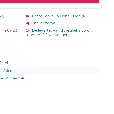
9,-
Échte winkel in Opheusden (NL)
Snel bezorgd!
8 44 06 83
De levertijd van dit artikel is op dit
moment 1-5 werkdagen
Fritel
142364
5410585423647