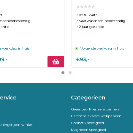
tt
✓
1600 Watt
machinebestendig
✓
Vaatwasmachinebestendig
rantie
✓
2 jaar garantie
e werkdag in huis
Volgende werkdag in huis
9,-
€93,-
ervice
Categorieen
Greenpan Premiere pannen
Habonne avance wokpannen
Connetix speelgoed
eningstijden winkel
Magneten speelgoed