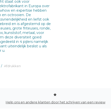
ht staat ook voor
lektrofabrikant in Europa over
nowhow en expertise hebben
n en octrooien. De
vriendelijkheid en liefst ook
tgebreid en is afgestemd op de
euses, grote friteuses, ronde,
ox, kunststof, metaal, voor
Om deze diversiteit goed
edeeld in 4 pijlers namelijk
nt uiteindelijk beslist u als
 u.
/
Afdrukken
Help ons en andere klanten door het schrijven van een review