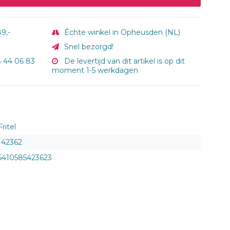
9,-
Échte winkel in Opheusden (NL)
Snel bezorgd!
8 44 06 83
De levertijd van dit artikel is op dit
moment 1-5 werkdagen
Fritel
142362
5410585423623