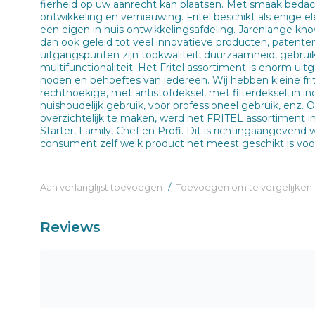
fierheid op uw aanrecht kan plaatsen. Met smaak bedac
ontwikkeling en vernieuwing. Fritel beschikt als enige e
een eigen in huis ontwikkelingsafdeling. Jarenlange k
dan ook geleid tot veel innovatieve producten, patente
uitgangspunten zijn topkwaliteit, duurzaamheid, gebruiks
multifunctionaliteit. Het Fritel assortiment is enorm ui
noden en behoeftes van iedereen. Wij hebben kleine frit
rechthoekige, met antistofdeksel, met filterdeksel, in in
huishoudelijk gebruik, voor professioneel gebruik, enz. 
overzichtelijk te maken, werd het FRITEL assortiment ing
Starter, Family, Chef en Profi. Dit is richtingaangevend wa
consument zelf welk product het meest geschikt is voor
Aan verlanglijst toevoegen
/
Toevoegen om te vergelijken
Reviews