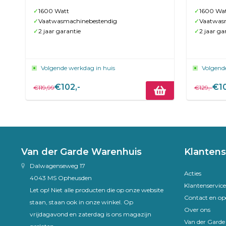
✓
1600 Watt
✓
1600 Wa
✓
Vaatwasmachinebestendig
✓
Vaatwas
✓
2 jaar garantie
✓
2 jaar ga
Volgende werkdag in huis
Volgend
€102,-
€10
€119,99
€129,-
Van der Garde Warenhuis
Klantens
Dalwagenseweg 17
Acties
4043 MS Opheusden
Klantenservice
Let op! Niet alle producten die op onze website
Contact en op
staan, staan ook in onze winkel. Op
Over ons
vrijdagavond en zaterdag is ons magazijn
Van der Gard