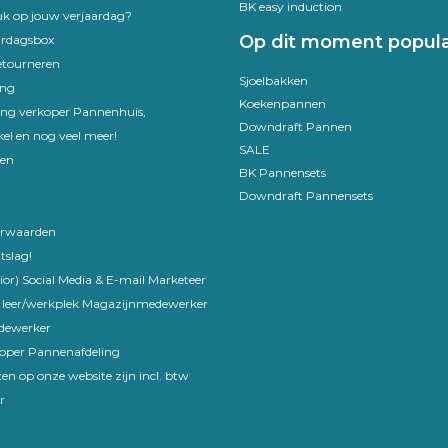
BK easy induction
uk op jouw verjaardag?
Op dit moment popula
ardagsbox
etourneren
Sjoelbakken
ing
Koekenpannen
ling verkoper Pannenhuis,
Downdraft Pannen
el en nog veel meer!
SALE
en
BK Pannensets
Downdraft Pannensets
rwaarden
tslag!
ior) Social Media & E-mail Marketeer
 leer/werkplek Magazijnmedewerker
edewerker
koper Pannenafdeling
en op onze website zijn incl. btw
r