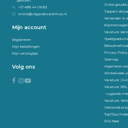
gesloten.
Gratis goudst
+31 488 44 06 83
Toppie's Verja
online@vdgardewarenhuis.nl
Verzenden & r
Klachtenregel
Mijn account
Vacature: leer
Speelgoedwink
Registreren
Betaalmethod
Mijn bestellingen
Privacy Policy
Mijn verlanglijst
Sitemap
Volg ons
Algemene voo
Winkelweek ui
Vacature: (Jun
Vacature: BBL
- Logistiek m
Vacature: Ver
Getoonde prijz
Top1Toys Folde
RSS-feed