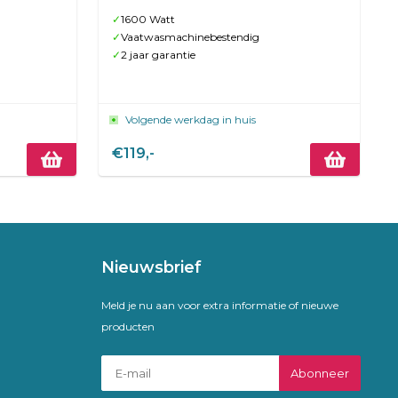
✓
1600 Watt
✓
Vaatwasmachinebestendig
✓
2 jaar garantie
Volgende werkdag in huis
€119,-
Nieuwsbrief
Meld je nu aan voor extra informatie of nieuwe
producten
Abonneer