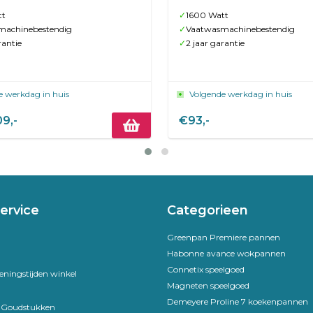
tt
✓
1600 Watt
machinebestendig
✓
Vaatwasmachinebestendig
rantie
✓
2 jaar garantie
e werkdag in huis
Volgende werkdag in huis
9,-
€93,-
ervice
Categorieen
Greenpan Premiere pannen
Habonne avance wokpannen
Connetix speelgoed
eningstijden winkel
Magneten speelgoed
Demeyere Proline 7 koekenpannen
e Goudstukken