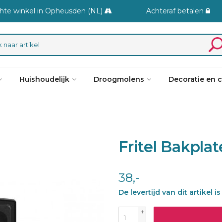
hte winkel in Opheusden (NL)
Achteraf betalen
Huishoudelijk
Droogmolens
Decoratie en 
Fritel Bakplat
38,-
De levertijd van dit artikel
+