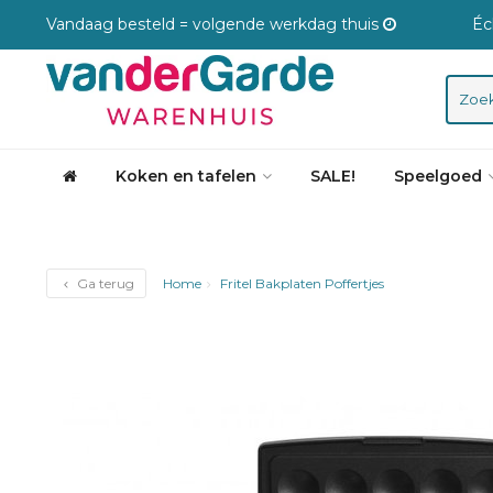
Vandaag besteld = volgende werkdag thuis
Éc
Koken en tafelen
SALE!
Speelgoed
Ga terug
Home
Fritel Bakplaten Poffertjes