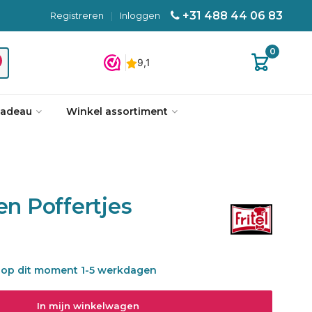
+31 488 44 06 83
Registreren
|
Inloggen
0
cadeau
Winkel assortiment
en Poffertjes
 is op dit moment 1-5 werkdagen
In mijn winkelwagen