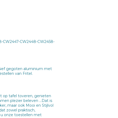
38-CW2447-CW2448-CW2458-
assief gegoten aluminium met
tellen van Fritel.
 op tafel toveren, genieten
amen plezier beleven …Dat is
er, maar ook Mooi en Stijlvol
dat zowel praktisch,
r u onze toestellen met