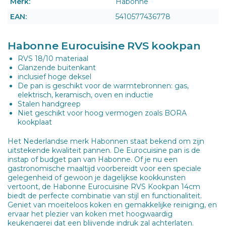
Merk:
Habonne
EAN:
5410577436778
Habonne Eurocuisine RVS kookpan
RVS 18/10 materiaal
Glanzende buitenkant
inclusief hoge deksel
De pan is geschikt voor de warmtebronnen: gas,
elektrisch, keramisch, oven en inductie
Stalen handgreep
Niet geschikt voor hoog vermogen zoals BORA
kookplaat
Het Nederlandse merk Habonnen staat bekend om zijn
uitstekende kwaliteit pannen. De Eurocuisine pan is de
instap of budget pan van Habonne. Of je nu een
gastronomische maaltijd voorbereidt voor een speciale
gelegenheid of gewoon je dagelijkse kookkunsten
vertoont, de Habonne Eurocuisine RVS Kookpan 14cm
biedt de perfecte combinatie van stijl en functionaliteit.
Geniet van moeiteloos koken en gemakkelijke reiniging, en
ervaar het plezier van koken met hoogwaardig
keukengerei dat een blijvende indruk zal achterlaten.