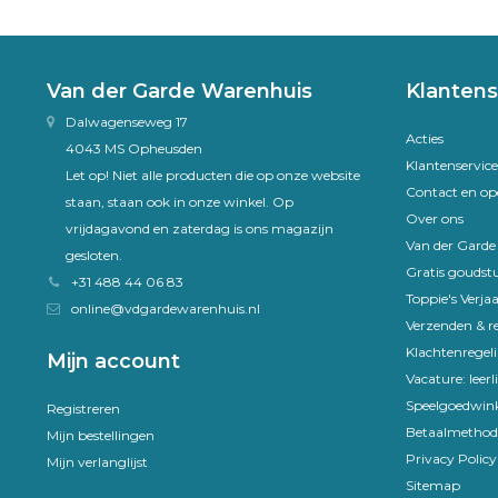
Van der Garde Warenhuis
Klantens
Dalwagenseweg 17
Acties
4043 MS Opheusden
Klantenservice
Let op! Niet alle producten die op onze website
Contact en op
staan, staan ook in onze winkel. Op
Over ons
vrijdagavond en zaterdag is ons magazijn
Van der Gard
gesloten.
Gratis goudst
+31 488 44 06 83
Toppie's Verja
online@vdgardewarenhuis.nl
Verzenden & r
Klachtenregel
Mijn account
Vacature: leer
Speelgoedwink
Registreren
Betaalmethod
Mijn bestellingen
Privacy Policy
Mijn verlanglijst
Sitemap