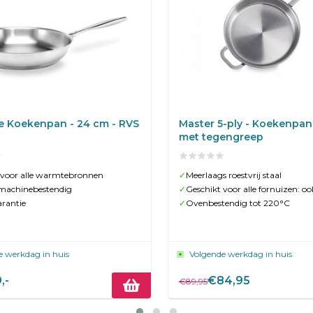
e Koekenpan - 24 cm - RVS
Master 5-ply - Koekenpan 
met tegengreep
 voor alle warmtebronnen
✓
Meerlaags roestvrij staal
machinebestendig
✓
Geschikt voor alle fornuizen: oo
arantie
✓
Ovenbestendig tot 220°C
e werkdag in huis
Volgende werkdag in huis
,-
€84,95
€89,95