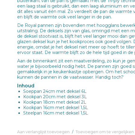
buitenkant van de pan is gemaakt met de Tri-ply techni
een laag staal is gebruikt, dan een laag aluminium en ve
dit alles vanuit één mal. Zo verdeelt de pan de warmte
en blijft de warmte ook veel langer in de pan.
De Royal pannen zijn bovendien met hoogglans bewerkt
uitstraling. De deksels zijn van glas, omringd met een 
de deksel stootvast is, blijft het veel langer mooi dan 
glazen deksel kun je het kookproces ook goed volgen. 
energie, omdat je het deksel niet meer op hoeft te till
ervoor staat. De warmte blijft zo de hele tijd goed in de 
Aan de binnenkant zit een maatverdeling, zo kun je gem
water je bijvoorbeeld nodig hebt. De pannen zijn goed s
gemakkelijk in je keukenkastje opbergen. Om het sch
kunnen de pannen in de vaatwasser. Handig toch?
Inhoud
Soeppan 24cm met deksel 6L
Kookpan 20cm met deksel 3L
Kookpan 18cm met deksel 2L
Kookpan 16cm met deksel 1,5L
Steelpan 16cm met deksel 1,5L
Aan verlanglijst toevoegen
/
Toevoegen om te vergelijken