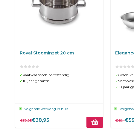
Royal Stoominzet 20 cm
Eleganc
✓
Vaatwasmachinebestendig
✓
Geschikt
✓
10 jaar garantie
✓
Vaatwas
✓
10 jaar g
Volgende werkdag in huis
Volgend
€38,95
€59
€39,95
€69,-