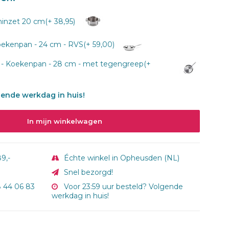
nzet 20 cm(+ 38,95)
kenpan - 24 cm - RVS(+ 59,00)
 - Koekenpan - 28 cm - met tegengreep(+
gende werkdag in huis!
In mijn winkelwagen
9,-
Échte winkel in Opheusden (NL)
Snel bezorgd!
8 44 06 83
Voor 23:59 uur besteld? Volgende
werkdag in huis!