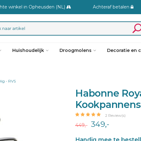
hte winkel in Opheusden (NL)
Achteraf betalen
Huishoudelijk
Droogmolens
Decoratie en 
lig - RVS
Habonne Royal
Kookpannense
2 Review(s)
349,-
449,-
Handig mee te bestel