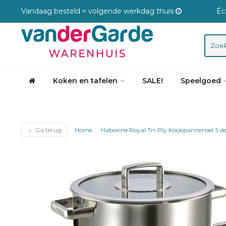
Vandaag besteld = volgende werkdag thuis
Éc
Koken en tafelen
SALE!
Speelgoed
Ga terug
Home
Habonne Royal Tri-Ply Kookpannenset 5 de