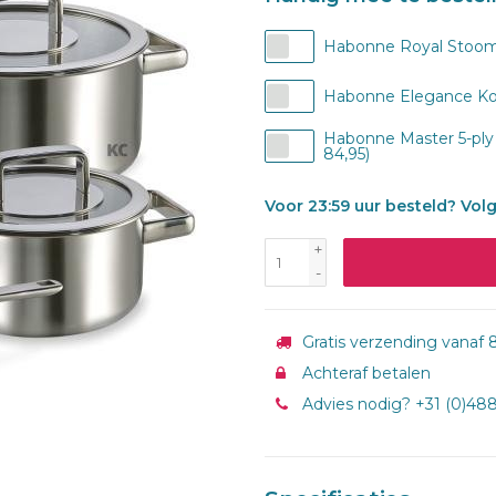
Habonne Royal Stoomi
Habonne Elegance Koe
Habonne Master 5-ply
84,95)
Voor 23:59 uur besteld? Vol
+
-
Gratis verzending vanaf 8
Achteraf betalen
Advies nodig? +31 (0)48