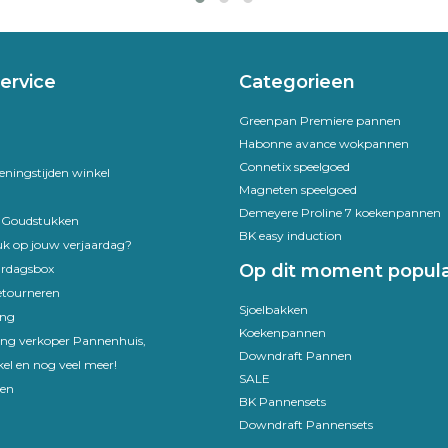
ervice
Categorieen
Greenpan Premiere pannen
Habonne avance wokpannen
Connetix speelgoed
eningstijden winkel
Magneten speelgoed
Demeyere Proline 7 koekenpannen
e Goudstukken
BK easy induction
uk op jouw verjaardag?
Op dit moment popula
ardagsbox
etourneren
Sjoelbakken
ing
Koekenpannen
ling verkoper Pannenhuis,
Downdraft Pannen
el en nog veel meer!
SALE
en
BK Pannensets
Downdraft Pannensets