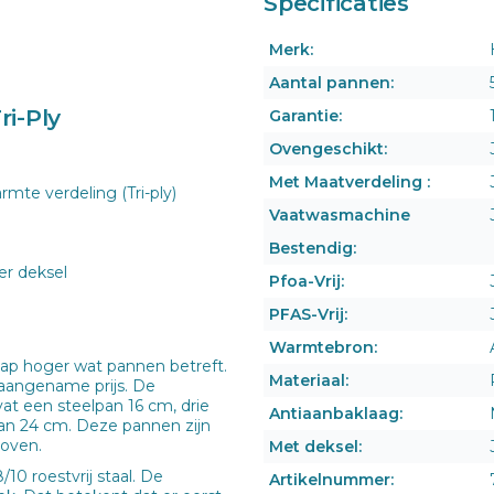
Specificaties
Merk:
Aantal pannen:
i-Ply
Garantie:
Ovengeschikt:
Met Maatverdeling :
te verdeling (Tri-ply)
Vaatwasmachine
Bestendig:
er deksel
Pfoa-Vrij:
PFAS-Vrij:
Warmtebron:
ap hoger wat pannen betreft.
Materiaal:
 aangename prijs. De
at een steelpan 16 cm, drie
Antiaanbaklaag:
an 24 cm. Deze pannen zijn
 oven.
Met deksel:
10 roestvrij staal. De
Artikelnummer: