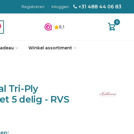
+31 488 44 06 83
Registreren
|
Inloggen
0
cadeau
Winkel assortiment
 Tri-Ply
t 5 delig - RVS
len: