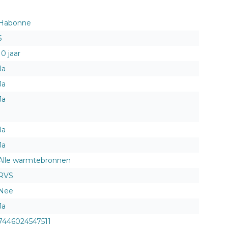
Habonne
5
10 jaar
Ja
Ja
Ja
Ja
Ja
Alle warmtebronnen
RVS
Nee
Ja
7446024547511