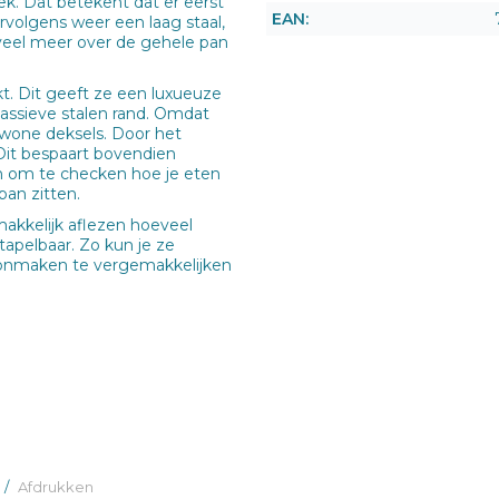
ek. Dat betekent dat er eerst
EAN:
rvolgens weer een laag staal,
 veel meer over de gehele pan
. Dit geeft ze een luxueuze
massieve stalen rand. Omdat
gewone deksels. Door het
Dit bespaart bovendien
en om te checken hoe je eten
pan zitten.
akkelijk aflezen hoeveel
tapelbaar. Zo kun je ze
oonmaken te vergemakkelijken
/
Afdrukken