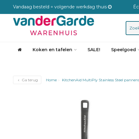
Vandaag besteld = volgende werkdag thuis
Éc
Koken en tafelen
SALE!
Speelgoed
Ga terug
Home
KitchenAid MultiPly Stainless Steel pannens