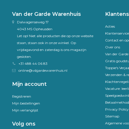
Van der Garde Warenhuis
Klantens
Dalwagenseweg 17
Acties
4043 MS Opheusden
Klantenservice
Let op! Niet alle producten die op onze website
Contact en op
staan, staan ook in onze winkel. Op
Over ons
vrijdagavond en zaterdag is ons magazijn
Van der Gard
gesloten.
Gratis goudst
+31 488 44 06 83
Toppie's Verja
online@vdgardewarenhuis.nl
Verzenden & r
Klachtenregel
Mijn account
Vacature: leer
Speelgoedwink
Registreren
Betaalmethod
Mijn bestellingen
Privacy Policy
Mijn verlanglijst
Sitemap
Volg ons
Algemene voo