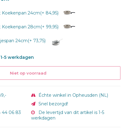
rt Koekenpan 24cm(+ 84,95)
rt Koekenpan 28cm(+ 99,95)
espan 24cm(+ 73,75)
is 1-5 werkdagen
Niet op voorraad
9,-
Échte winkel in Opheusden (NL)
Snel bezorgd!
8 44 06 83
De levertijd van dit artikel is 1-5
werkdagen