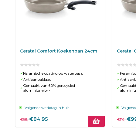
Ceratal Comfort Koekenpan 24cm
Ceratal
✓
Keramische coating op waterbasis
✓
Keramisc
✓
Antiaanbaklaag
✓
Antiaan
Gemaakt van 60% gerecycled
Gemaakt 
✓
✓
aluminium/br>
alumini
Volgende werkdag in huis
Volgend
€84,95
€99
€95,-
€119,-