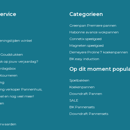
ervice
Categorieen
Greenpan Premiere pannen
Habonne avance wokpannen
Connetix speelgoed
eningstijden winkel
Magneten speelgoed
Demeyere Proline 7 koekenpannen
e Goudstukken
BK easy induction
uk op jouw verjaardag?
Op dit moment popula
ardagsbox
etourneren
Sjoelbakken
ing
Koekenpannen
ling verkoper Pannenhuis,
Downdraft Pannen
el en nog veel meer!
SALE
en
BK Pannensets
Downdraft Pannensets
rwaarden