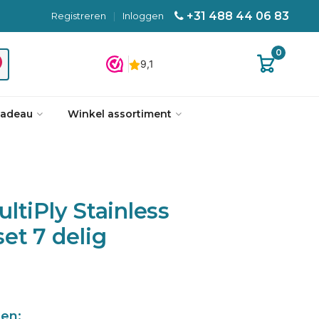
+31 488 44 06 83
Registreren
|
Inloggen
0
cadeau
Winkel assortiment
ltiPly Stainless
et 7 delig
len: