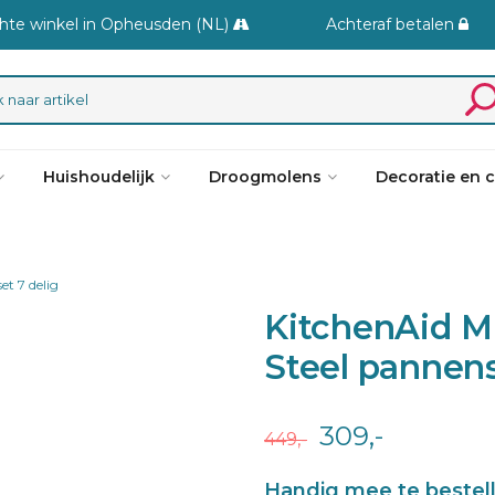
hte winkel in Opheusden (NL)
Achteraf betalen
Huishoudelijk
Droogmolens
Decoratie en 
et 7 delig
KitchenAid Mu
Steel pannens
309,-
449,-
Handig mee te bestel