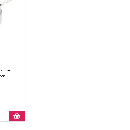
kenpan
nen