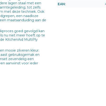
ndere lagen staal met een
EAN:
armtegeleiding, tot zelfs
arm met deze techniek. Ook
udgrepen, een naadloze
n een maataanduiding aan de
ookproces goed gevolgd kan
ls nu niet meer hoeft op te
 de KitchenAid MultiPly
n mooie zilveren kleur.
. Naast gebruiksgemak en
nenset zevendelig een
en aanwinst voor ieder