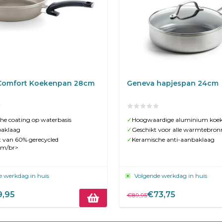
 Comfort Koekenpan 28cm
Geneva hapjespan 24cm
he coating op waterbasis
✓
Hoogwaardige aluminium koe
baklaag
✓
Geschikt voor alle warmtebron
van 60% gerecycled
✓
Keramische anti-aanbaklaag
um/br>
e werkdag in huis
Volgende werkdag in huis
,95
€73,75
€89,95