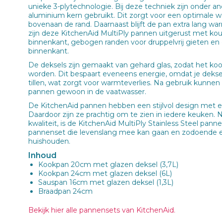
unieke 3-plytechnologie. Bij deze techniek zijn onder a
aluminium kern gebruikt. Dit zorgt voor een optimale w
bovenaan de rand. Daarnaast blijft de pan extra lang w
zijn deze KitchenAid MultiPly pannen uitgerust met ko
binnenkant, gebogen randen voor druppelvrij gieten e
binnenkant.
De deksels zijn gemaakt van gehard glas, zodat het k
worden. Dit bespaart eveneens energie, omdat je dekse
tillen, wat zorgt voor warmteverlies. Na gebruik kunnen
pannen gewoon in de vaatwasser.
De KitchenAid pannen hebben een stijlvol design met ee
Daardoor zijn ze prachtig om te zien in iedere keuken
kwaliteit, is de KitchenAid MultiPly Stainless Steel pan
pannenset die levenslang mee kan gaan en zodoende e
huishouden.
Inhoud
Kookpan 20cm met glazen deksel (3,7L)
Kookpan 24cm met glazen deksel (6L)
Sauspan 16cm met glazen deksel (1,3L)
Braadpan 24cm
Bekijk hier alle pannensets van KitchenAid.