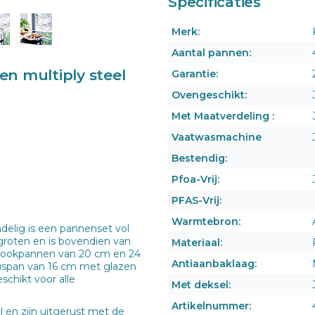
Specificaties
Merk:
Aantal pannen:
en multi
ply steel
Garantie:
Ovengeschikt:
Met Maatverdeling :
Vaatwasmachine
Bestendig:
Pfoa-Vrij:
PFAS-Vrij:
Warmtebron:
delig is een pannenset vol
roten en is bovendien van
Materiaal:
 kookpannen van 20 cm en 24
Antiaanbaklaag:
uspan van 16 cm met glazen
chikt voor alle
Met deksel:
Artikelnummer:
l en zijn uitgerust met de