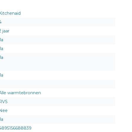
Kitchenaid
4
2 jaar
Ja
Ja
Ja
Ja
Alle warmtebronnen
RVS
Nee
Ja
4895156688839