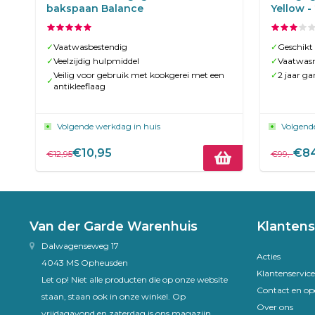
bakspaan Balance
Yellow -
✓
Vaatwasbestendig
✓
Geschikt
✓
Veelzijdig hulpmiddel
✓
Vaatwas
Veilig voor gebruik met kookgerei met een
✓
2 jaar ga
✓
antikleeflaag
Volgende werkdag in huis
Volgend
€10,95
€84
€12,95
€99,-
Van der Garde Warenhuis
Klantens
Dalwagenseweg 17
Acties
4043 MS Opheusden
Klantenservice
Let op! Niet alle producten die op onze website
Contact en op
staan, staan ook in onze winkel. Op
Over ons
vrijdagavond en zaterdag is ons magazijn