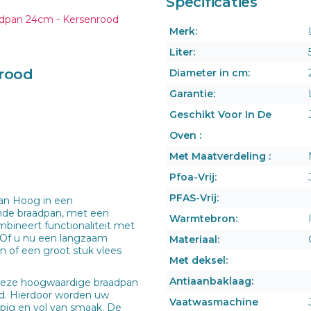
Specificaties
Merk:
Liter:
nrood
Diameter in cm:
Garantie:
Geschikt Voor In De
Oven :
Met Maatverdeling :
Pfoa-Vrij:
PFAS-Vrij:
pan Hoog in een
nde braadpan, met een
Warmtebron:
mbineert functionaliteit met
. Of u nu een langzaam
Materiaal:
en of een groot stuk vlees
Met deksel:
Antiaanbaklaag:
t deze hoogwaardige braadpan
d. Hierdoor worden uw
Vaatwasmachine
ppig en vol van smaak. De