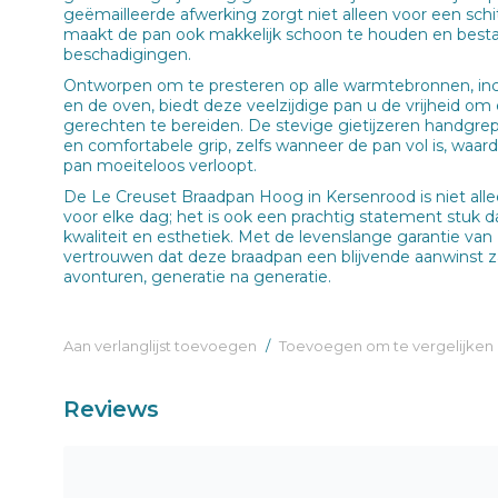
geëmailleerde afwerking zorgt niet alleen voor een schi
maakt de pan ook makkelijk schoon te houden en best
beschadigingen.
Ontworpen om te presteren op alle warmtebronnen, inclus
en de oven, biedt deze veelzijdige pan u de vrijheid om
gerechten te bereiden. De stevige gietijzeren handgre
en comfortabele grip, zelfs wanneer de pan vol is, waar
pan moeiteloos verloopt.
De Le Creuset Braadpan Hoog in Kersenrood is niet alle
voor elke dag; het is ook een prachtig statement stuk 
kwaliteit en esthetiek. Met de levenslange garantie van
vertrouwen dat deze braadpan een blijvende aanwinst zal 
avonturen, generatie na generatie.
Aan verlanglijst toevoegen
/
Toevoegen om te vergelijken
Reviews