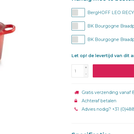
BergHOFF LEO RECYCL
BK Bourgogne Braadpan
BK Bourgogne Braadpan
Let op! de levertijd van dit 
+
-
Gratis verzending vanaf 8
Achteraf betalen
Advies nodig? +31 (0)48