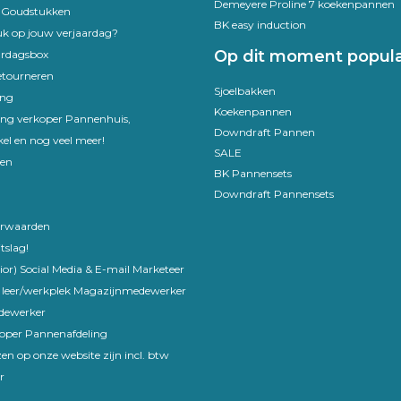
Demeyere Proline 7 koekenpannen
e Goudstukken
BK easy induction
uk op jouw verjaardag?
Op dit moment popula
ardagsbox
etourneren
Sjoelbakken
ing
Koekenpannen
ling verkoper Pannenhuis,
Downdraft Pannen
el en nog veel meer!
SALE
en
BK Pannensets
Downdraft Pannensets
rwaarden
tslag!
ior) Social Media & E-mail Marketeer
 leer/werkplek Magazijnmedewerker
edewerker
koper Pannenafdeling
en op onze website zijn incl. btw
r