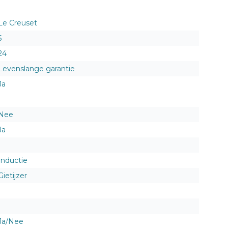
Le Creuset
5
24
Levenslange garantie
Ja
Nee
Ja
Inductie
Gietijzer
Ja/Nee