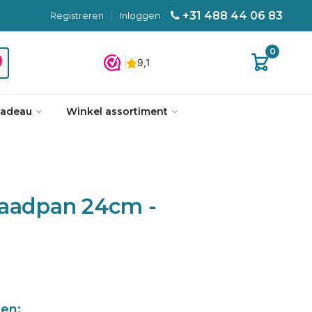
+31 488 44 06 83
Registreren
|
Inloggen
0
cadeau
Winkel assortiment
raadpan 24cm -
len: