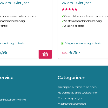
 24 cm - Gietijzer
24 cm - Gietijzer
 voor alle warmtebronnen
✓
Geschikt voor alle warmtebron
machinebestendig
✓
Vaatwasmachinebestendig
rantie
✓
2 jaar garantie
e werkdag in huis
Volgende werkdag in huis
,95
€79,-
€99,-
ervice
Categorieen
Greenpan Premiere pannen
Habonne avance wokpannen
Connetix speelgoed
eningstijden winkel
Magneten speelgoed