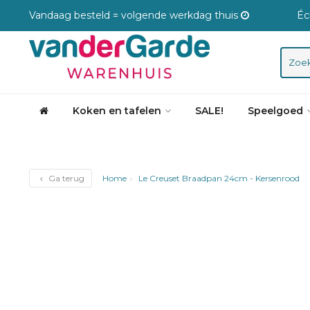
Vandaag besteld = volgende werkdag thuis
Éc
Koken en tafelen
SALE!
Speelgoed
Ga terug
Home
Le Creuset Braadpan 24cm - Kersenrood