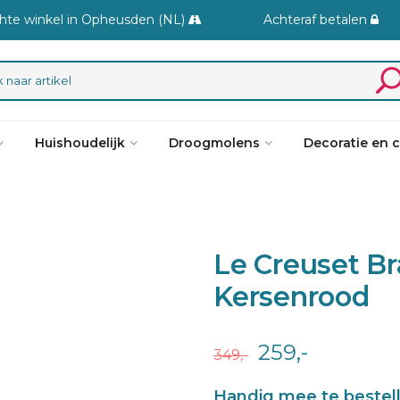
hte winkel in Opheusden (NL)
Achteraf betalen
Huishoudelijk
Droogmolens
Decoratie en 
Le Creuset B
Kersenrood
259,-
349,-
Handig mee te bestel