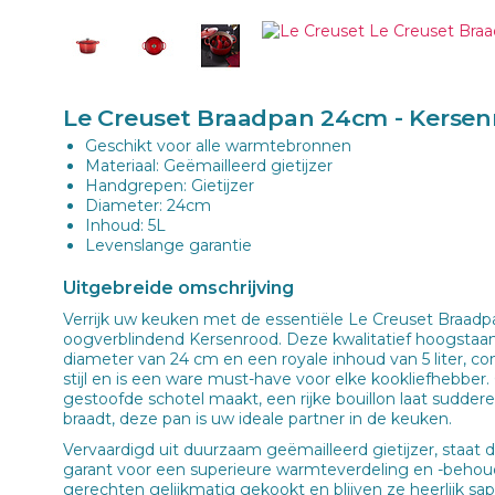
Le Creuset Braadpan 24cm - Kerse
Geschikt voor alle warmtebronnen
Materiaal: Geëmailleerd gietijzer
Handgrepen: Gietijzer
Diameter: 24cm
Inhoud: 5L
Levenslange garantie
Uitgebreide omschrijving
Verrijk uw keuken met de essentiële Le Creuset Braad
oogverblindend Kersenrood. Deze kwalitatief hoogstaa
diameter van 24 cm en een royale inhoud van 5 liter, co
stijl en is een ware must-have voor elke kookliefhebber
gestoofde schotel maakt, een rijke bouillon laat sudder
braadt, deze pan is uw ideale partner in de keuken.
Vervaardigd uit duurzaam geëmailleerd gietijzer, staa
garant voor een superieure warmteverdeling en -behou
gerechten gelijkmatig gekookt en blijven ze heerlijk sa