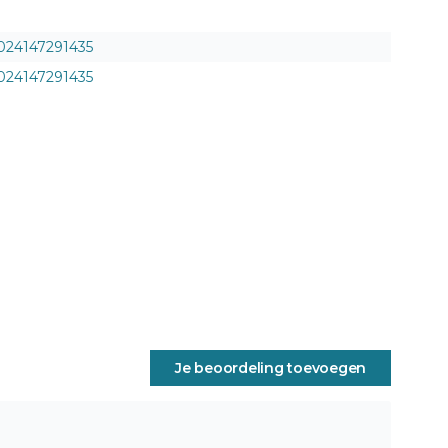
024147291435
024147291435
Je beoordeling toevoegen