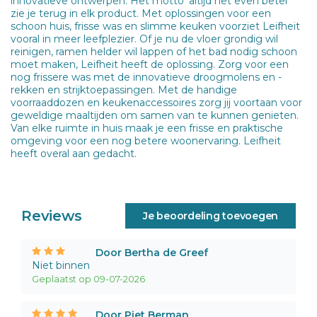
innovatieve ontwerpen. Het motto 'altijd net even beter'
zie je terug in elk product. Met oplossingen voor een
schoon huis, frisse was en slimme keuken voorziet Leifheit
vooral in meer leefplezier. Of je nu de vloer grondig wil
reinigen, ramen helder wil lappen of het bad nodig schoon
moet maken, Leifheit heeft de oplossing. Zorg voor een
nog frissere was met de innovatieve droogmolens en -
rekken en strijktoepassingen. Met de handige
voorraaddozen en keukenaccessoires zorg jij voortaan voor
geweldige maaltijden om samen van te kunnen genieten.
Van elke ruimte in huis maak je een frisse en praktische
omgeving voor een nog betere woonervaring. Leifheit
heeft overal aan gedacht.
Reviews
Je beoordeling toevoegen
Door Bertha de Greef
Niet binnen
Geplaatst op 09-07-2026
Door Piet Berman