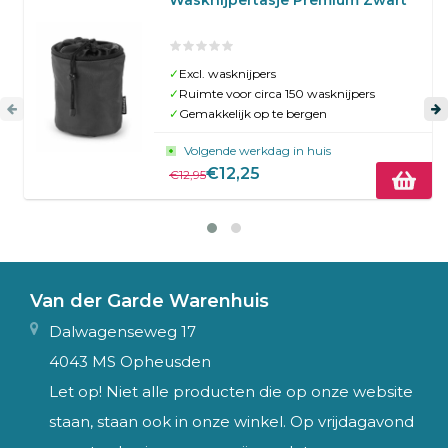
✓
Excl. wasknijpers
✓
Ruimte voor circa 150 wasknijpers
✓
Gemakkelijk op te bergen
Volgende werkdag in huis
€12,25
€12,95
Van der Garde Warenhuis
Dalwagenseweg 17
4043 MS Opheusden
Let op! Niet alle producten die op onze website
staan, staan ook in onze winkel. Op vrijdagavond