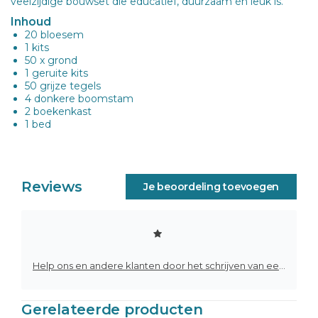
veelzijdige bouwset die educatief, duurzaam én leuk is.
Inhoud
20 bloesem
1 kits
50 x grond
1 geruite kits
50 grijze tegels
4 donkere boomstam
2 boekenkast
1 bed
Reviews
Je beoordeling toevoegen
Help ons en andere klanten door het schrijven van een review
Gerelateerde producten