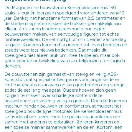
De Magnetische bouwstenen Kersenbloesemhuis 130
stuks is leuk én leerzaam speelgoed voor kinderen vanaf 3
jaar. Dankzij het handzame formaat van 2x2 centimeter en
de sterke magneten klikken de blokken gemakkelijk aan
elkaar. Zo kunnen kinderen eenvoudig hun eigen
bouwwerken maken, van eenvoudige figuren tot echte
fantasiewerelden. De set nodigt uit om creatief aan de slag
te gaan. Kinderen kunnen hun ideeën tot leven brengen en
steeds weer iets nieuws bedenken. Dat maakt dit
speelgoed niet alleen leuk om mee te spelen, maar ook
goed voor de ontwikkeling van ruimtelijk inzicht en logisch
denken.
De bouwstenen zijn gemaakt van stevig en veilig ABS-
kunststof, dat speciaal ontworpen is voor jonge kinderen.
Het materiaal is duurzaam en kan goed tegen een stootje,
zodat de set lang meegaat. Ouders hoeven zich geen
zorgen te maken over schadelijke stoffen: deze
bouwstenen zijn volledig veilig in gebruik. Doordat kinderen
met hun handen bouwen en combineren, stimuleert het
speelgoed ook de fijne motoriek. De Kersenbloesemhuis
set is ideaal om alleen mee te spelen, maar ook leuk om
samen met anderen te gebruiken. Zo leren kinderen op
een speelse manier samenwerken en delen. Kortom: een