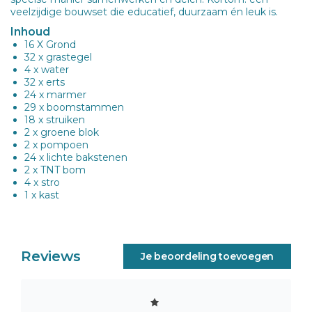
veelzijdige bouwset die educatief, duurzaam én leuk is.
Inhoud
16 X Grond
32 x grastegel
4 x water
32 x erts
24 x marmer
29 x boomstammen
18 x struiken
2 x groene blok
2 x pompoen
24 x lichte bakstenen
2 x TNT bom
4 x stro
1 x kast
Reviews
Je beoordeling toevoegen