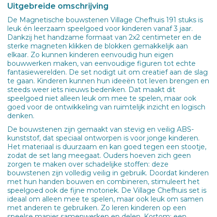
Uitgebreide omschrijving
De Magnetische bouwstenen Village Chefhuis 191 stuks is
leuk én leerzaam speelgoed voor kinderen vanaf 3 jaar.
Dankzij het handzame formaat van 2x2 centimeter en de
sterke magneten klikken de blokken gemakkelijk aan
elkaar. Zo kunnen kinderen eenvoudig hun eigen
bouwwerken maken, van eenvoudige figuren tot echte
fantasiewerelden. De set nodigt uit om creatief aan de slag
te gaan. Kinderen kunnen hun ideeën tot leven brengen en
steeds weer iets nieuws bedenken. Dat maakt dit
speelgoed niet alleen leuk om mee te spelen, maar ook
goed voor de ontwikkeling van ruimtelijk inzicht en logisch
denken.
De bouwstenen zijn gemaakt van stevig en veilig ABS-
kunststof, dat speciaal ontworpen is voor jonge kinderen.
Het materiaal is duurzaam en kan goed tegen een stootje,
zodat de set lang meegaat. Ouders hoeven zich geen
zorgen te maken over schadelijke stoffen: deze
bouwstenen zijn volledig veilig in gebruik. Doordat kinderen
met hun handen bouwen en combineren, stimuleert het
speelgoed ook de fijne motoriek. De Village Chefhuis set is
ideaal om alleen mee te spelen, maar ook leuk om samen
met anderen te gebruiken. Zo leren kinderen op een
speelse manier samenwerken en delen. Kortom: een