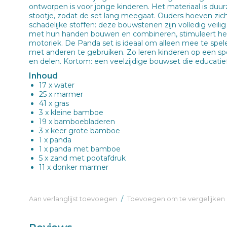
ontworpen is voor jonge kinderen. Het materiaal is du
stootje, zodat de set lang meegaat. Ouders hoeven zi
schadelijke stoffen: deze bouwstenen zijn volledig veili
met hun handen bouwen en combineren, stimuleert het
motoriek. De Panda set is ideaal om alleen mee te spe
met anderen te gebruiken. Zo leren kinderen op een 
en delen. Kortom: een veelzijdige bouwset die educatief
Inhoud
17 x water
25 x marmer
41 x gras
3 x kleine bamboe
19 x bamboebladeren
3 x keer grote bamboe
1 x panda
1 x panda met bamboe
5 x zand met pootafdruk
11 x donker marmer
Aan verlanglijst toevoegen
/
Toevoegen om te vergelijken