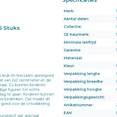
Merk:
Aantal delen:
Collectie:
6 Stuks
CE Keurmerk:
Minimale leeftijd:
Garantie:
Materiaal:
Kleur:
Verpakking lengte:
s leuk én leerzaam speelgoed
at van 2x2 centimeter en de
Verpakking breedte:
kaar. Zo kunnen kinderen
Verpakking hoogte:
ge figuren tot echte
 slag te gaan. Kinderen kunnen
Verpakkingsgewicht:
uws bedenken. Dat maakt dit
 goed voor de ontwikkeling
Artikelnummer:
EAN:
nststof, dat speciaal