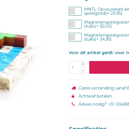
MNTL Opvouwbare kin
speelgoed(+ 29,95)
Magnetenspeelgoed.n
stuks(+ 55,00)
Magnetenspeelgoed.n
stuks(+ 34,95)
Voor dit artikel geldt: voor
+
-
Gratis verzending vanaf 8
Achteraf betalen
Advies nodig? +31 (0)48
Specificaties