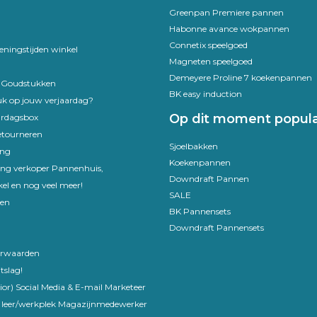
Greenpan Premiere pannen
Habonne avance wokpannen
Connetix speelgoed
eningstijden winkel
Magneten speelgoed
Demeyere Proline 7 koekenpannen
e Goudstukken
BK easy induction
uk op jouw verjaardag?
Op dit moment popula
ardagsbox
etourneren
Sjoelbakken
ing
Koekenpannen
ling verkoper Pannenhuis,
Downdraft Pannen
el en nog veel meer!
SALE
en
BK Pannensets
Downdraft Pannensets
rwaarden
tslag!
ior) Social Media & E-mail Marketeer
 leer/werkplek Magazijnmedewerker