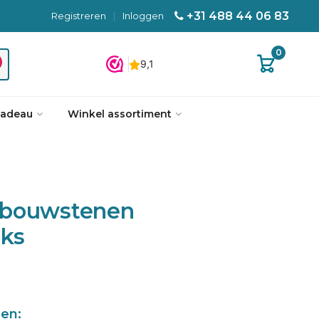
+31 488 44 06 83
Registreren
|
Inloggen
0
cadeau
Winkel assortiment
 bouwstenen
uks
len: