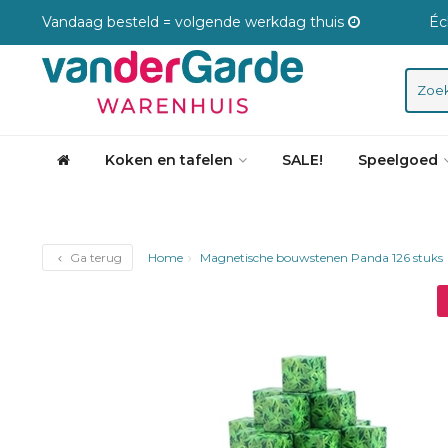
Vandaag besteld = volgende werkdag thuis
Éc
Koken en tafelen
SALE!
Speelgoed
Ga terug
Home
Magnetische bouwstenen Panda 126 stuks