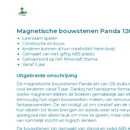
Magnetische bouwstenen Panda 12
Leerzaam spelen
Constructie en bouw
kinderen kunnen al hun creativiteit hierin kwijt
Gemaakt van niet-giftig ABS-plastic
Geïnspireerd op het Minecraft thema
Vanaf 3 jaar
Uitgebreide omschrijving
De magnetische bouwstenen Panda set van 126 stuks i
voor kinderen vanaf 3 jaar. Dankzij het handzame forma
sterke magneten klikken de blokken gemakkelijk aan el
eenvoudig hun eigen bouwwerken maken, van eenvoudi
fantasiewerelden. De set nodigt uit om creatief aan de
hun ideeën tot leven brengen en steeds weer iets nie
speelgoed niet alleen leuk om mee te spelen, maar ook
van ruimtelijk inzicht en logisch denken.
De bouwstenen zijn gemaakt van stevig en veilig ABS-ku