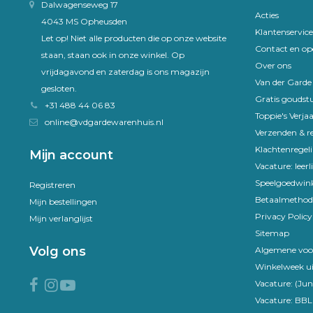
Dalwagenseweg 17
Acties
4043 MS Opheusden
Klantenservice
Let op! Niet alle producten die op onze website
Contact en op
staan, staan ook in onze winkel. Op
Over ons
vrijdagavond en zaterdag is ons magazijn
Van der Gard
gesloten.
Gratis goudst
+31 488 44 06 83
Toppie's Verja
online@vdgardewarenhuis.nl
Verzenden & r
Klachtenregel
Mijn account
Vacature: leer
Speelgoedwink
Registreren
Betaalmethod
Mijn bestellingen
Privacy Policy
Mijn verlanglijst
Sitemap
Volg ons
Algemene voo
Winkelweek ui
Vacature: (Jun
Vacature: BBL