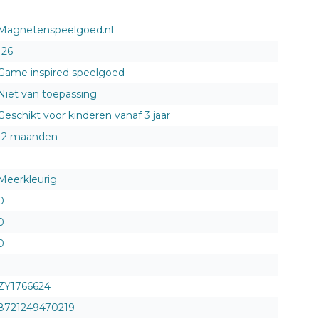
Magnetenspeelgoed.nl
126
Game inspired speelgoed
Niet van toepassing
Geschikt voor kinderen vanaf 3 jaar
12 maanden
Meerkleurig
0
0
0
ZY1766624
8721249470219