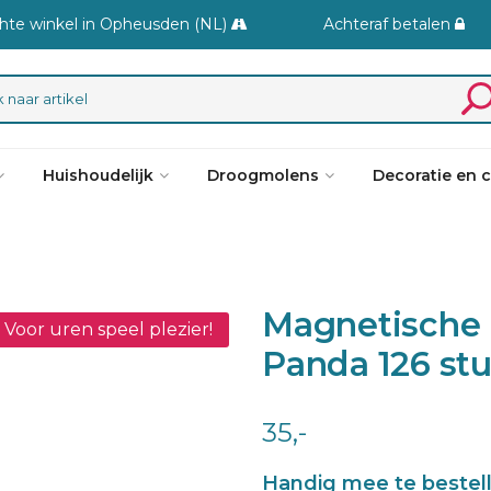
hte winkel in Opheusden (NL)
Achteraf betalen
Huishoudelijk
Droogmolens
Decoratie en 
Magnetische
Voor uren speel plezier!
Panda 126 st
35,-
Handig mee te bestel