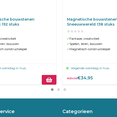
sche bouwstenen
Magnetische bouwstene
 192 stuks
Sneeuwwereld 138 stuks
creativiteit
✓
Fantasie, creativiteit
leren, bouwen
✓
Spelen, leren, bouwen
ch constructiespel
✓
Magnetisch constructiespel
e werkdag in huis
Volgende werkdag in huis
€34,95
€39,95
ervice
Categorieen