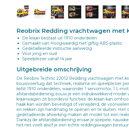
Reobrix Redding vrachtwagen met K
De kraan bestaat uit 1910 onderdelen
Gemaakt van Hoogwaardig niet giftig ABS-plastic
Gedetailleerde instructie aanwezig
Voor jong en oud
Speelplezier vanaf 14 jaar
Uitgebreide omschrijving
De Reobrix Technic 22012 Redding vrachtwagen met kra
bouwvoertuig dat techniek, realisme en speelplezier p
liefst 1910 onderdelen, waaronder 1 servomotor, 1 L-moto
afstandsbediening, bouw je een indrukwekkend model va
kraanwagen zit boordevol functies: de kraan kan omh
haak kan worden bevestigd of verwijderd, de voorwiele
en rekken zijn handmatig te openen en te sluiten. Het
gedetailleerde afwerking maken dit model tot een realist
Dankzij de afstandsbediening ervaar je soepele, nauw
het net voelt alsof je een echte reddingswagen bestuur