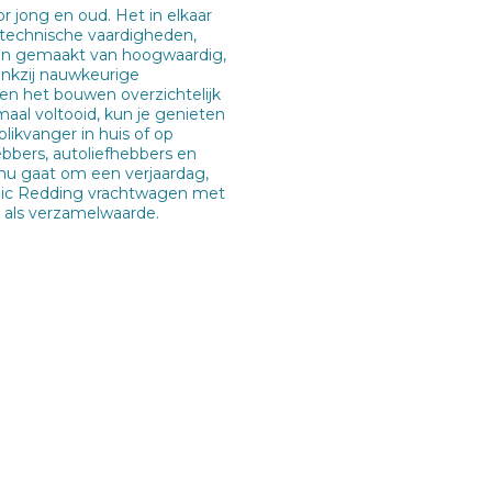
 jong en oud. Het in elkaar
 technische vaardigheden,
ijn gemaakt van hoogwaardig,
dankzij nauwkeurige
en het bouwen overzichtelijk
aal voltooid, kun je genieten
blikvanger in huis of op
bbers, autoliefhebbers en
 nu gaat om een verjaardag,
hnic Redding vrachtwagen met
 als verzamelwaarde.