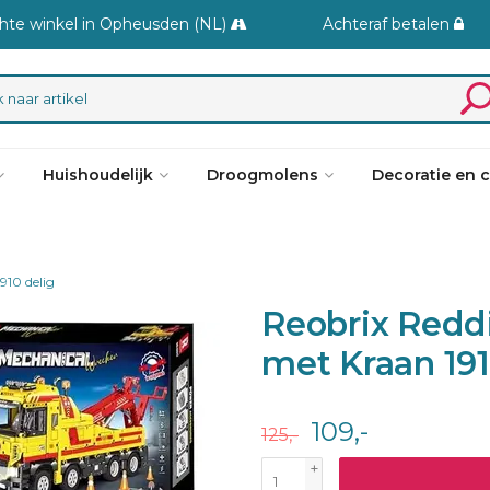
hte winkel in Opheusden (NL)
Achteraf betalen
Huishoudelijk
Droogmolens
Decoratie en 
910 delig
Reobrix Redd
met Kraan 191
109,-
125,-
+