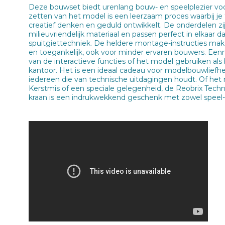
Deze bouwset biedt urenlang bouw- en speelplezier voor
zetten van het model is een leerzaam proces waarbij je
creatief denken en geduld ontwikkelt. De onderdelen z
milieuvriendelijk materiaal en passen perfect in elkaar 
spuitgiettechniek. De heldere montage-instructies mak
en toegankelijk, ook voor minder ervaren bouwers. Eenm
van de interactieve functies of het model gebruiken als 
kantoor. Het is een ideaal cadeau voor modelbouwliefhe
iedereen die van technische uitdagingen houdt. Of het
Kerstmis of een speciale gelegenheid, de Reobrix Tec
kraan is een indrukwekkend geschenk met zowel speel-