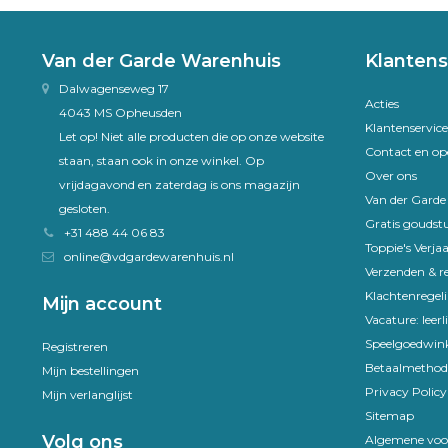
Van der Garde Warenhuis
Klantens
Dalwagenseweg 17
Acties
4043 MS Opheusden
Klantenservice
Let op! Niet alle producten die op onze website
Contact en op
staan, staan ook in onze winkel. Op
Over ons
vrijdagavond en zaterdag is ons magazijn
Van der Gard
gesloten.
Gratis goudst
+31 488 44 06 83
Toppie's Verja
online@vdgardewarenhuis.nl
Verzenden & r
Klachtenregel
Mijn account
Vacature: leer
Speelgoedwink
Registreren
Betaalmethod
Mijn bestellingen
Privacy Policy
Mijn verlanglijst
Sitemap
Volg ons
Algemene voo