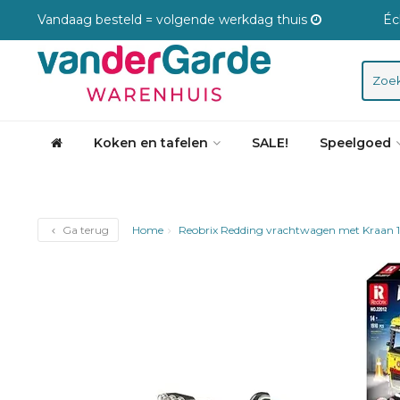
Vandaag besteld = volgende werkdag thuis
Éc
Koken en tafelen
SALE!
Speelgoed
Ga terug
Home
Reobrix Redding vrachtwagen met Kraan 1