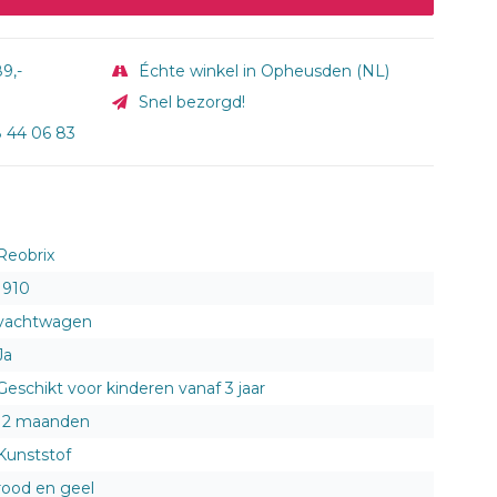
9,-
Échte winkel in Opheusden (NL)
Snel bezorgd!
8 44 06 83
Reobrix
1910
vachtwagen
Ja
Geschikt voor kinderen vanaf 3 jaar
12 maanden
Kunststof
rood en geel