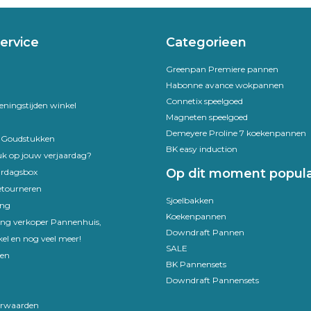
ervice
Categorieen
Greenpan Premiere pannen
Habonne avance wokpannen
Connetix speelgoed
eningstijden winkel
Magneten speelgoed
Demeyere Proline 7 koekenpannen
e Goudstukken
BK easy induction
uk op jouw verjaardag?
Op dit moment popula
ardagsbox
etourneren
Sjoelbakken
ing
Koekenpannen
ling verkoper Pannenhuis,
Downdraft Pannen
el en nog veel meer!
SALE
en
BK Pannensets
Downdraft Pannensets
rwaarden