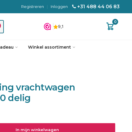
+31 488 44 06 83
Registreren
|
Inloggen
0
cadeau
Winkel assortiment
ing vrachtwagen
0 delig
In mijn winkelwagen