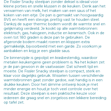
De Fissler Snacky steelpan zonder deksel is ideaal voor
kleine porties en snelle klussen in de keuken. Denk aan het
verwarmen van melk, het maken van een saus of het
koken van een eitje. De pan is gemaakt van hoogwaardig
RVS en heeft een stevige, prettig vast te houden steel.
Dankzij de super thermic bodem wordt de warmte snel en
gelijkmatig verdeeld. Je kookt op alle warmtebronnen:
elektrisch, gas, halogeen, inductie en keramisch. Ook in de
oven tot 180 graden is deze pan te gebruiken. De
afgeronde bodem maakt roeren en kloppen extra
gemakkelijk, bijvoorbeeld met een garde. Zo voorkom je
aanbakken en krijg je een gladde saus.
De binnenzijde is gepolijst en krasbestendig, waardoor
metalen keukengerei geen probleem is. Na het koken zet
je de pan gewoon in de vaatwasser. Dat scheelt tijd en
moeite. De Fissler Snacky steelpan is compact, sterk en
klaar voor dagelijks gebruik. Wisselen tussen verschillende
warmtebronnen gaat zonder gedoe, wat handig is in een
drukke keuken. Door het slimme ontwerp kook je met
minder energie en houd je toch veel controle over het
resultaat. Deze steelpan is een praktische keuze voor
iedereen die graag snel en zorgeloos een lekkere bereiding
op tafel zet.