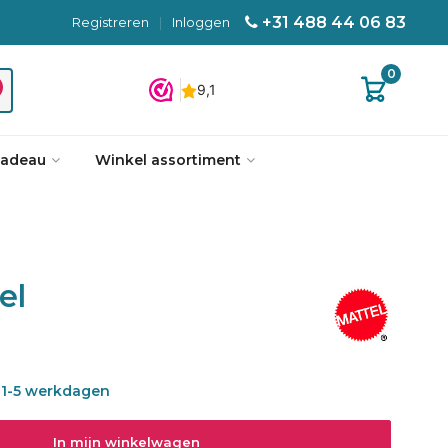
+31 488 44 06 83
Registreren
|
Inloggen
0
cadeau
Winkel assortiment
el
is 1-5 werkdagen
In mijn winkelwagen