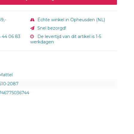
9,-
Échte winkel in Opheusden (NL)
Snel bezorgd!
8 44 06 83
De levertijd van dit artikel is 1-5
werkdagen
Mattel
610-2087
746775036744