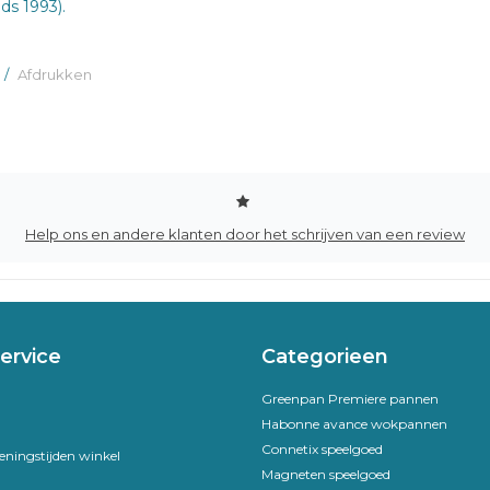
ds 1993).
/
Afdrukken
Help ons en andere klanten door het schrijven van een review
ervice
Categorieen
Greenpan Premiere pannen
Habonne avance wokpannen
Connetix speelgoed
eningstijden winkel
Magneten speelgoed