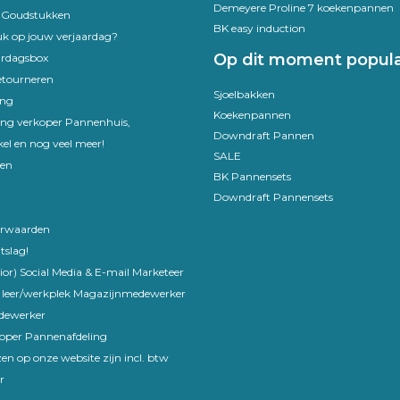
Demeyere Proline 7 koekenpannen
e Goudstukken
BK easy induction
uk op jouw verjaardag?
Op dit moment popula
ardagsbox
etourneren
Sjoelbakken
ing
Koekenpannen
ling verkoper Pannenhuis,
Downdraft Pannen
el en nog veel meer!
SALE
en
BK Pannensets
Downdraft Pannensets
rwaarden
tslag!
ior) Social Media & E-mail Marketeer
 leer/werkplek Magazijnmedewerker
edewerker
koper Pannenafdeling
en op onze website zijn incl. btw
r