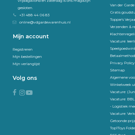
vrijdagavond en zaterdag is ons magazijn
Van der Gard
gesloten.
Gratis goudst
+31 488 44 06 83
Toppie's Verja
online@vdgardewarenhuis.nl
Verzenden & r
Klachtenregel
Mijn account
Vacature: leer
Speelgoedwink
Registreren
Betaalmethod
Mijn bestellingen
Privacy Policy
Mijn verlanglijst
Sitemap
Volg ons
Algemene voo
Winkelweek ui
Vacature: (Jun
Vacature: BBL
- Logistiek m
Vacature: Ver
Getoonde prijz
Top1Toys Folde