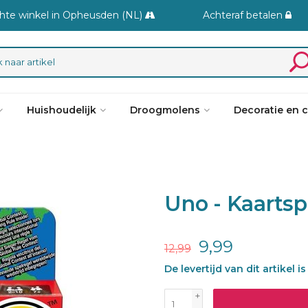
hte winkel in Opheusden (NL)
Achteraf betalen
Huishoudelijk
Droogmolens
Decoratie en 
Uno - Kaartsp
9,99
12,99
De levertijd van dit artikel 
+