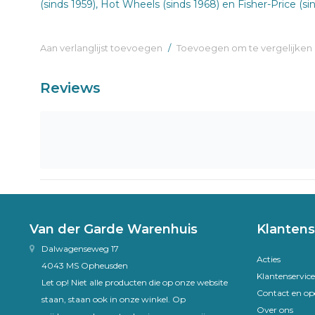
(sinds 1959), Hot Wheels (sinds 1968) en Fisher-Price (sin
Aan verlanglijst toevoegen
/
Toevoegen om te vergelijken
Reviews
Van der Garde Warenhuis
Klantens
Dalwagenseweg 17
Acties
4043 MS Opheusden
Klantenservice
Let op! Niet alle producten die op onze website
Contact en op
staan, staan ook in onze winkel. Op
Over ons