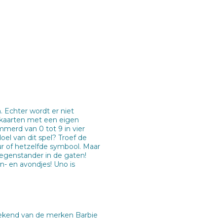
 Echter wordt er niet
 kaarten met een eigen
merd van 0 tot 9 in vier
oel van dit spel? Troef de
ur of hetzelfde symbool. Maar
tegenstander in de gaten!
n- en avondjes! Uno is
bekend van de merken Barbie