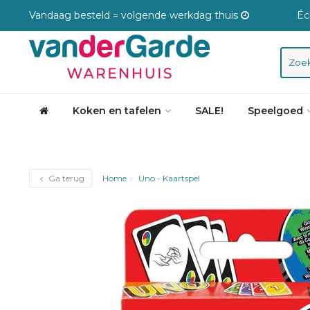
Vandaag besteld = volgende werkdag thuis
Éc
Koken en tafelen
SALE!
Speelgoed
Ga terug
Home
Uno - Kaartspel