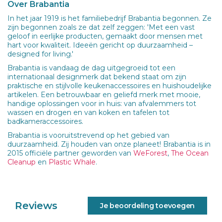
Over Brabantia
In het jaar 1919 is het familiebedrijf Brabantia begonnen. Ze
zijn begonnen zoals ze dat zelf zeggen: 'Met een vast
geloof in eerlijke producten, gemaakt door mensen met
hart voor kwaliteit. Ideeën gericht op duurzaamheid –
designed for living.'
Brabantia is vandaag de dag uitgegroeid tot een
internationaal designmerk dat bekend staat om zijn
praktische en stijlvolle keukenaccessoires en huishoudelijke
artikelen. Een betrouwbaar en geliefd merk met mooie,
handige oplossingen voor in huis: van afvalemmers tot
wassen en drogen en van koken en tafelen tot
badkameraccessoires.
Brabantia is vooruitstrevend op het gebied van
duurzaamheid. Zij houden van onze planeet! Brabantia is in
2015 officiële partner geworden van
WeForest
,
The Ocean
Cleanup
en
Plastic Whale
.
Reviews
Je beoordeling toevoegen