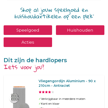
Shop al jouw speelgoed en
huishoudartikelen op een plek'
Speelgoed
Huishouden
Acties
Dit zijn de hardlopers
Iets voor jou?
Vliegengordijn Aluminium - 90 x
210cm - Antraciet
✓
Verkrijgbaar in meerdere maten
✓
Kant en klaar