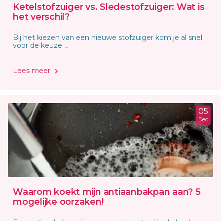
Ketelstofzuiger vs. Sledestofzuiger: Wat is
het verschil?
Bij het kiezen van een nieuwe stofzuiger kom je al snel
voor de keuze ...
Lees meer
05
Dec
Waarom koekt mijn antiaanbakpan aan? 5
mogelijke oorzaken!