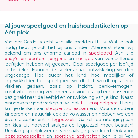
Al jouw speelgoed en huishoudartikelen op
één plek
Van der Garde is echt van álle markten thuis. Wat je ook
nodig hebt, je zult het bij ons vinden. Allereerst staan wij
bekend om ons enorme aanbod in
speelgoed
. Aan alle
baby’s en peuters
,
jongens
en
meisjes
van verschillende
leeftijden hebben wij gedacht. Door speelgoed per leeftijd
in te delen kunnen de spelers naar ontwikkeling worden
uitgedaagd. Hoe ouder het kind, hoe moeilijker of
ingewikkelder het speelgoed wordt. Dit wordt op allerlei
vlakken gedaan, zoals op inzicht, denkvermogen,
creativiteit en nog veel meer. Zo vind je altijd een passende
bezigheid naar de leeftijd en ontwikkeling van je kind. Naast
binnenspeelgoed verkopen wij ook
buitenspeelgoed
. Hierbij
kun je denken aan
steppen
,
schaatsen
enz. Voor de oudere
kinderen en natuurlijk ook de volwassenen hebben we een
divers assortiment in
legpuzzels
. Ga zelf de uitdaging aan
en kies uit hoeveel stukjes de legpuzzel moet bestaan!
Urenlang speelplezier en vermaak gegarandeerd. Ook voor
gezelschapspellen
en
sportieve activiteiten
ben je bij Van