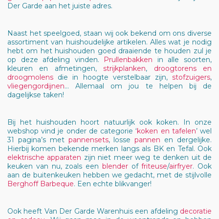
Der Garde aan het juiste adres.
Naast het speelgoed, staan wij ook bekend om ons diverse
assortiment van huishoudelijke artikelen. Alles wat je nodig
hebt om het huishouden goed draaiende te houden zul je
op deze afdeling vinden.
Prullenbakken
in alle soorten,
kleuren en afmetingen,
strijkplanken
,
droogtorens en
droogmolens
die in hoogte verstelbaar zijn,
stofzuigers
,
vliegengordijnen
… Allemaal om jou te helpen bij de
dagelijkse taken!
Bij het huishouden hoort natuurlijk ook koken. In onze
webshop vind je onder de categorie ‘
koken en tafelen
’ wel
31 pagina’s met
pannensets
, losse
pannen
en dergelijke.
Hierbij komen bekende merken langs als BK en Tefal. Ook
elektrische apparaten
zijn niet meer weg te denken uit de
keuken van nu, zoals een
blender
of
friteuse
/
airfryer
. Ook
aan de buitenkeuken hebben we gedacht, met de stijlvolle
Berghoff Barbeque
. Een echte blikvanger!
Ook heeft Van Der Garde Warenhuis een afdeling
decoratie