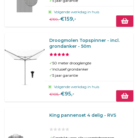
✓
5 jaar garantie
Volgende werkdag in huis
€159,-
€199,-
Droogmolen Topspinner - incl.
grondanker - 50m
✓
50 meter drooglengte
✓
Inclusief grondanker
✓
5 jaar garantie
Volgende werkdag in huis
€95,-
€105,-
King pannenset 4 delig - RVS
✓
Geschikt voor alle warmtebronnen