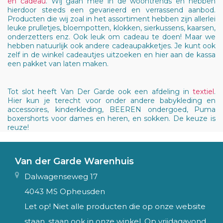
en cadeau
. Wij gaan mee in de woontrends en hebben
hierdoor steeds een gevarieerd en verrassend aanbod.
Producten die wij zoal in het assortiment hebben zijn allerlei
leuke prulletjes, bloempotten, klokken, sierkussens, kaarsen,
onderzetters enz. Ook leuk om cadeau te doen! Maar we
hebben natuurlijk ook andere cadeaupakketjes. Je kunt ook
zelf in de winkel cadeautjes uitzoeken en hier aan de kassa
een pakket van laten maken.
Tot slot heeft Van Der Garde ook een afdeling in
textiel
.
Hier kun je terecht voor onder andere babykleding en
accessoires, kinderkleding, BEEREN ondergoed, Puma
boxershorts voor dames en heren, en sokken. De keuze is
reuze!
Van der Garde Warenhuis
Dalwagenseweg 17
4043 MS Opheusden
Let op! Niet alle producten die op onze website
staan, staan ook in onze winkel. Op vrijdagavond