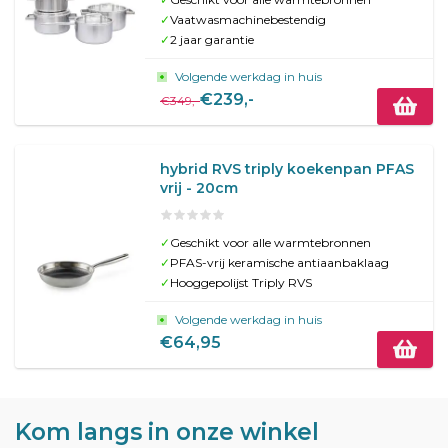
✓
Vaatwasmachinebestendig
✓
2 jaar garantie
Volgende werkdag in huis
€239,-
€349,-
hybrid RVS triply koekenpan PFAS
vrij - 20cm
✓
Geschikt voor alle warmtebronnen
✓
PFAS-vrij keramische antiaanbaklaag
✓
Hooggepolijst Triply RVS
Volgende werkdag in huis
€64,95
Kom langs in onze winkel