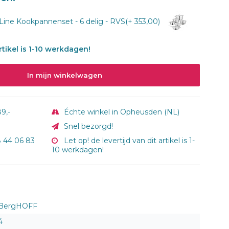
ine Kookpannenset - 6 delig - RVS(+ 353,00)
artikel is 1-10 werkdagen!
In mijn winkelwagen
9,-
Échte winkel in Opheusden (NL)
Snel bezorgd!
8 44 06 83
Let op! de levertijd van dit artikel is 1-
10 werkdagen!
BergHOFF
4