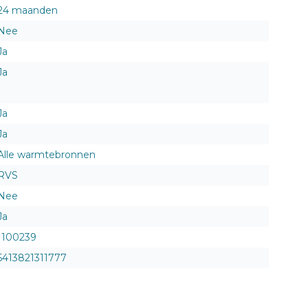
24 maanden
Nee
Ja
Ja
Ja
Ja
Alle warmtebronnen
RVS
Nee
Ja
1100239
5413821311777