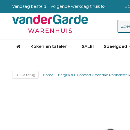
Vandaag besteld = volgende werkdag thuis
Éc
Koken en tafelen
SALE!
Speelgoed
Ga terug
Home
BergHOFF Comfort Essentials Pannenset 4 