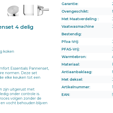
Garantie:
Ovengeschikt:
Met Maatverdeling :
nset 4 delig
Vaatwasmachine
Bestendig:
Pfoa-Vrij:
PFAS-Vrij:
ig koken
Warmtebron:
Materiaal:
fort Essentials Pannenset,
Antiaanbaklaag:
aire normen. Deze set
die elke keuken tot een
Met deksel:
Artikelnummer:
 zijn uitgerust met
edig onder controle is.
EAN:
proces volgen zonder de
 en vocht behouden blijven