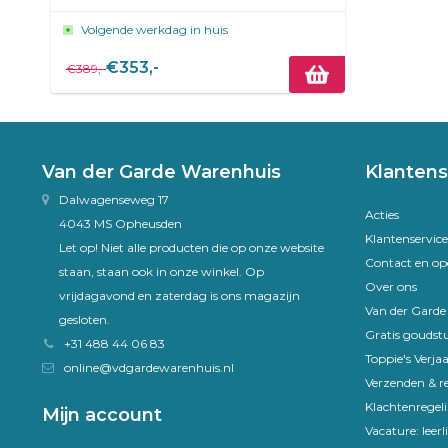
Volgende werkdag in huis
€353,-
€389,-
Van der Garde Warenhuis
Klantens
Dalwagenseweg 17
Acties
4043 MS Opheusden
Klantenservice
Let op! Niet alle producten die op onze website
Contact en op
staan, staan ook in onze winkel. Op
Over ons
vrijdagavond en zaterdag is ons magazijn
Van der Gard
gesloten.
Gratis goudst
+31 488 44 06 83
Toppie's Verja
online@vdgardewarenhuis.nl
Verzenden & r
Klachtenregel
Mijn account
Vacature: leer