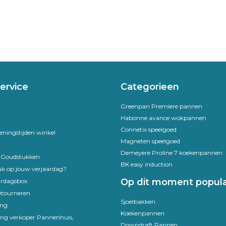
ervice
Categorieen
Greenpan Premiere pannen
Habonne avance wokpannen
Connetix speelgoed
eningstijden winkel
Magneten speelgoed
Demeyere Proline 7 koekenpannen
e Goudstukken
BK easy induction
uk op jouw verjaardag?
Op dit moment popula
ardagsbox
etourneren
Sjoelbakken
ing
Koekenpannen
ling verkoper Pannenhuis,
Downdraft Pannen