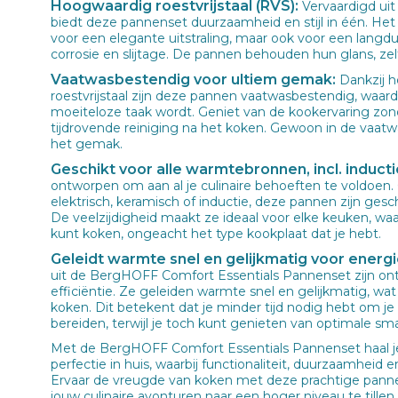
Hoogwaardig roestvrijstaal (RVS):
Vervaardigd uit 
biedt deze pannenset duurzaamheid en stijl in één. Het r
voor een elegante uitstraling, maar ook voor een lang
corrosie en slijtage. De pannen behouden hun glans, zelf
Vaatwasbestendig voor ultiem gemak:
Dankzij h
roestvrijstaal zijn deze pannen vaatwasbestendig, wa
moeiteloze taak wordt. Geniet van de kookervaring zon
tijdrovende reiniging na het koken. Gewoon in de vaatw
het gemak.
Geschikt voor alle warmtebronnen, incl. inducti
ontworpen om aan al je culinaire behoeften te voldoen. 
elektrisch, keramisch of inductie, deze pannen zijn ges
De veelzijdigheid maakt ze ideaal voor elke keuken, w
kunt koken, ongeacht het type kookplaat dat je hebt.
Geleidt warmte snel en gelijkmatig voor energi
uit de BergHOFF Comfort Essentials Pannenset zijn o
efficiëntie. Ze geleiden warmte snel en gelijkmatig, wat
koken. Dit betekent dat je minder tijd nodig hebt om je
bereiden, terwijl je toch kunt genieten van optimale sm
Met de BergHOFF Comfort Essentials Pannenset haal je 
perfectie in huis, waarbij functionaliteit, duurzaamheid
Ervaar de vreugde van koken met deze prachtige pann
jouw culinaire avonturen naar een hoger niveau te tillen.