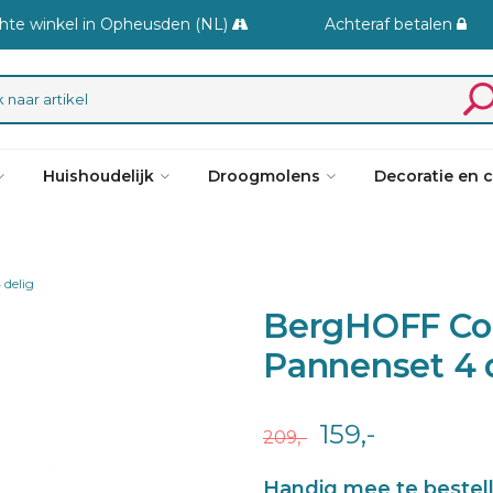
hte winkel in Opheusden (NL)
Achteraf betalen
Huishoudelijk
Droogmolens
Decoratie en 
delig
BergHOFF Com
Pannenset 4 
159,-
209,-
Handig mee te bestel