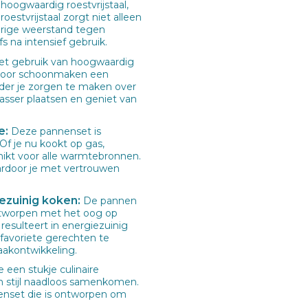
hoogwaardig roestvrijstaal,
oestvrijstaal zorgt niet alleen
durige weerstand tegen
s na intensief gebruik.
et gebruik van hoogwaardig
ardoor schoonmaken een
der je zorgen te maken over
asser plaatsen en geniet van
e:
Deze pannenset is
Of je nu kookt op gas,
chikt voor alle warmtebronnen.
aardoor je met vertrouwen
ezuinig koken:
De pannen
ntworpen met het oog op
 resulteert in energiezuinig
 favoriete gerechten te
aakontwikkeling.
een stukje culinaire
 en stijl naadloos samenkomen.
enset die is ontworpen om