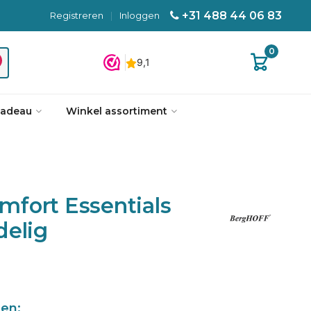
+31 488 44 06 83
Registreren
|
Inloggen
0
cadeau
Winkel assortiment
fort Essentials
delig
len: