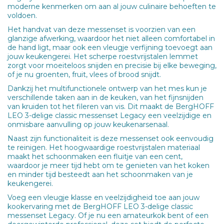
moderne kenmerken om aan al jouw culinaire behoeften te
voldoen.
Het handvat van deze messenset is voorzien van een
glanzige afwerking, waardoor het niet alleen comfortabel in
de hand ligt, maar ook een vleugje verfijning toevoegt aan
jouw keukengerei. Het scherpe roestvrijstalen lemmet
zorgt voor moeiteloos snijden en precisie bij elke beweging,
of je nu groenten, fruit, vlees of brood snijdt.
Dankzij het multifunctionele ontwerp van het mes kun je
verschillende taken aan in de keuken, van het fijnsnijden
van kruiden tot het fileren van vis. Dit maakt de BergHOFF
LEO 3-delige classic messenset Legacy een veelzijdige en
onmisbare aanvulling op jouw keukenarsenaal.
Naast zijn functionaliteit is deze messenset ook eenvoudig
te reinigen. Het hoogwaardige roestvrijstalen materiaal
maakt het schoonmaken een fluitje van een cent,
waardoor je meer tijd hebt om te genieten van het koken
en minder tijd besteedt aan het schoonmaken van je
keukengerei.
Voeg een vleugje klasse en veelzijdigheid toe aan jouw
kookervaring met de BergHOFF LEO 3-delige classic
messenset Legacy. Of je nu een amateurkok bent of een