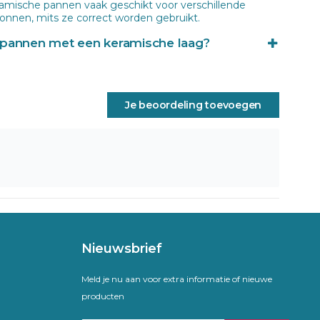
ramische pannen vaak geschikt voor verschillende
nnen, mits ze correct worden gebruikt.
n pannen met een keramische laag?
l voordelen hebben, zijn er ook enkele nadelen. De
slijtvast dan bijvoorbeeld een RVS-pan en kan na
f slijten. Daarnaast zijn deze pannen niet geschikt voor
Je beoordeling toevoegen
dat te hoge temperaturen de coating kunnen
raden om maximaal 60% van het vermogen van de
 levensduur van de pan te verlengen en beschadiging
Nieuwsbrief
Meld je nu aan voor extra informatie of nieuwe
producten