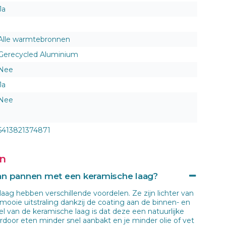
Ja
Alle warmtebronnen
Gerecycled Aluminium
Nee
Ja
Nee
5413821374871
en
van pannen met een keramische laag?
ag hebben verschillende voordelen. Ze zijn lichter van
ooie uitstraling dankzij de coating aan de binnen- en
l van de keramische laag is dat deze een natuurlijke
door eten minder snel aanbakt en je minder olie of vet