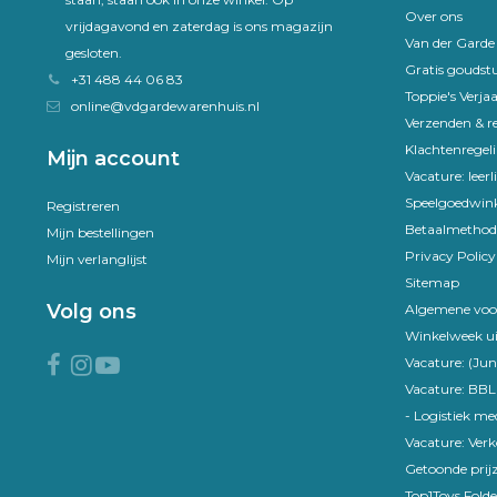
Over ons
vrijdagavond en zaterdag is ons magazijn
Van der Gard
gesloten.
Gratis goudst
+31 488 44 06 83
Toppie's Verja
online@vdgardewarenhuis.nl
Verzenden & r
Klachtenregel
Mijn account
Vacature: leer
Speelgoedwink
Registreren
Betaalmethod
Mijn bestellingen
Privacy Policy
Mijn verlanglijst
Sitemap
Volg ons
Algemene voo
Winkelweek ui
Vacature: (Jun
Vacature: BBL
- Logistiek m
Vacature: Ver
Getoonde prijz
Top1Toys Folde