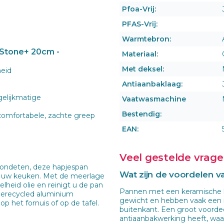
Pfoa-Vrij:
PFAS-Vrij:
Warmtebron:
Stone+ 20cm -
Materiaal:
Met deksel:
heid
Antiaanbaklaag:
gelijkmatige
Vaatwasmachine
Bestendig:
 comfortabele, zachte greep
EAN:
Veel gestelde vrag
avondeten, deze hapjespan
Wat zijn de voordelen 
n uw keuken. Met de meerlage
heid olie en reinigt u de pan
Pannen met een keramische la
gerecycled aluminium
gewicht en hebben vaak een m
p het fornuis of op de tafel.
buitenkant. Een groot voordee
antiaanbakwerking heeft, waar