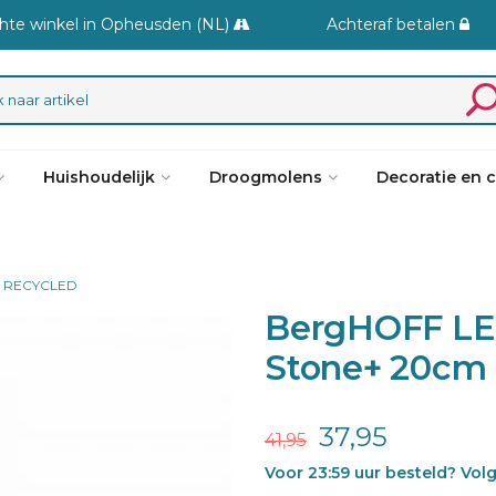
hte winkel in Opheusden (NL)
Achteraf betalen
Huishoudelijk
Droogmolens
Decoratie en 
- RECYCLED
BergHOFF LE
Stone+ 20cm
37,95
41,95
Voor 23:59 uur besteld? Vol