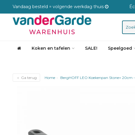
Vandaag besteld = volgende werkdag thuis
Éc
Koken en tafelen
SALE!
Speelgoed
Ga terug
Home
BergHOFF LEO Koekenpan Stone+ 20cm 