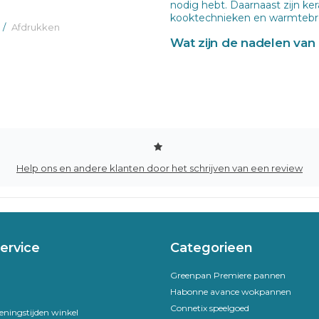
nodig hebt. Daarnaast zijn ke
kooktechnieken en warmtebro
/
Afdrukken
Wat zijn de nadelen va
Hoewel keramische pannen vee
keramische coating is minder 
verloop van tijd beschadigen o
koken op hoog vermogen, om
aantasten. Het wordt aange
kookplaat te gebruiken om de
te voorkomen.
Help ons en andere klanten door het schrijven van een review
ervice
Categorieen
Greenpan Premiere pannen
Habonne avance wokpannen
Connetix speelgoed
eningstijden winkel