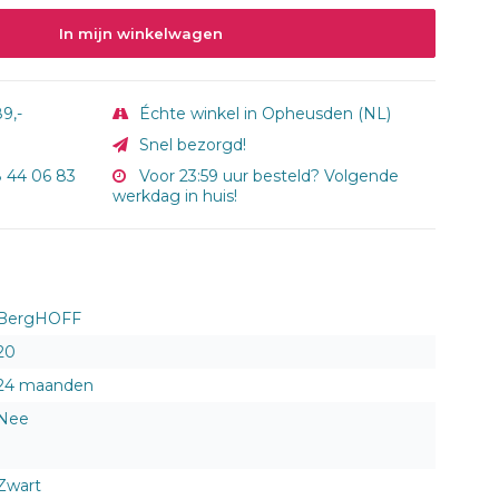
In mijn winkelwagen
9,-
Échte winkel in Opheusden (NL)
Snel bezorgd!
8 44 06 83
Voor 23:59 uur besteld? Volgende
werkdag in huis!
BergHOFF
20
24 maanden
Nee
Zwart