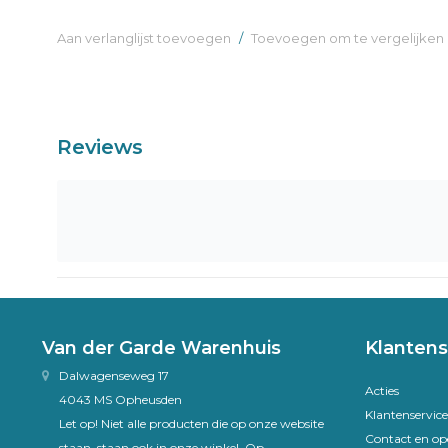
Aan verlanglijst toevoegen
/
Toevoegen om te vergelijken
Reviews
Van der Garde Warenhuis
Klantens
Dalwagenseweg 17
Acties
4043 MS Opheusden
Klantenservice
Let op! Niet alle producten die op onze website
Contact en op
staan, staan ook in onze winkel. Op