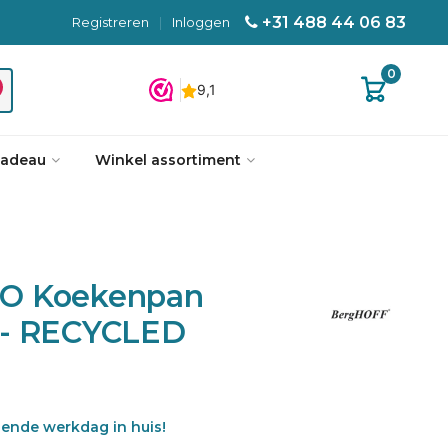
+31 488 44 06 83
Registreren
|
Inloggen
0
cadeau
Winkel assortiment
O Koekenpan
 - RECYCLED
gende werkdag in huis!