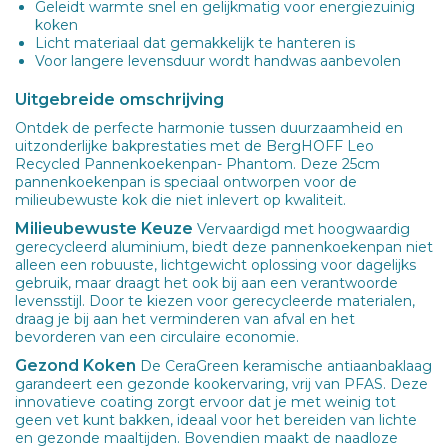
Geleidt warmte snel en gelijkmatig voor energiezuinig
koken
Licht materiaal dat gemakkelijk te hanteren is
Voor langere levensduur wordt handwas aanbevolen
Uitgebreide omschrijving
Ontdek de perfecte harmonie tussen duurzaamheid en
uitzonderlijke bakprestaties met de BergHOFF Leo
Recycled Pannenkoekenpan- Phantom. Deze 25cm
pannenkoekenpan is speciaal ontworpen voor de
milieubewuste kok die niet inlevert op kwaliteit.
Milieubewuste Keuze
Vervaardigd met hoogwaardig
gerecycleerd aluminium, biedt deze pannenkoekenpan niet
alleen een robuuste, lichtgewicht oplossing voor dagelijks
gebruik, maar draagt het ook bij aan een verantwoorde
levensstijl. Door te kiezen voor gerecycleerde materialen,
draag je bij aan het verminderen van afval en het
bevorderen van een circulaire economie.
Gezond Koken
De CeraGreen keramische antiaanbaklaag
garandeert een gezonde kookervaring, vrij van PFAS. Deze
innovatieve coating zorgt ervoor dat je met weinig tot
geen vet kunt bakken, ideaal voor het bereiden van lichte
en gezonde maaltijden. Bovendien maakt de naadloze