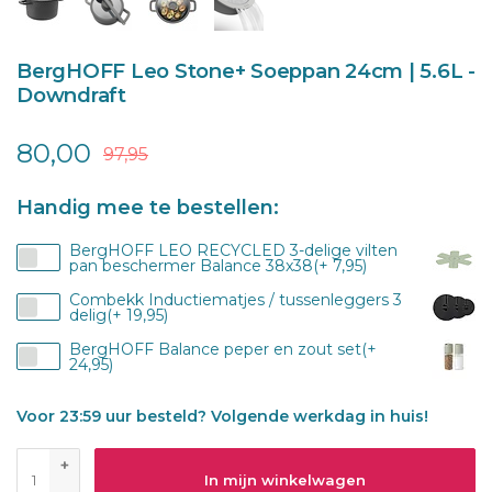
BergHOFF Leo Stone+ Soeppan 24cm | 5.6L -
Downdraft
80,00
97,95
Handig mee te bestellen:
BergHOFF LEO RECYCLED 3-delige vilten
pan beschermer Balance 38x38(+ 7,95)
Combekk Inductiematjes / tussenleggers 3
delig(+ 19,95)
BergHOFF Balance peper en zout set(+
24,95)
Voor 23:59 uur besteld? Volgende werkdag in huis!
+
In mijn winkelwagen