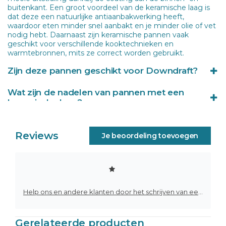
buitenkant. Een groot voordeel van de keramische laag is
dat deze een natuurlijke antiaanbakwerking heeft,
waardoor eten minder snel aanbakt en je minder olie of vet
nodig hebt. Daarnaast zijn keramische pannen vaak
geschikt voor verschillende kooktechnieken en
warmtebronnen, mits ze correct worden gebruikt.
Zijn deze pannen geschikt voor Downdraft?
Jazeker! Deze pannen zijn speciaal ontworpen om te koken
Wat zijn de nadelen van pannen met een
op downdraft systemen, dit komt door het stoomgleufje
keramische laag?
aan de zijkant van de deksel. Al het stoom word gestuurd
door de deksel. Dit zorgt ervoor dat er geen overbodig
Hoewel keramische pannen veel voordelen hebben, zijn er
stoom in de keuken terecht komt!
ook enkele nadelen. De keramische coating is minder
Reviews
Je beoordeling toevoegen
slijtvast dan bijvoorbeeld een RVS-pan en kan na verloop
van tijd beschadigen of slijten. Daarnaast zijn deze pannen
niet geschikt voor koken op hoog vermogen, omdat te
hoge temperaturen de coating kunnen aantasten. Het
wordt aangeraden om maximaal 60% van het vermogen
van de kookplaat te gebruiken om de levensduur van de
Help ons en andere klanten door het schrijven van een review
pan te verlengen en beschadiging te voorkomen.
Gerelateerde producten