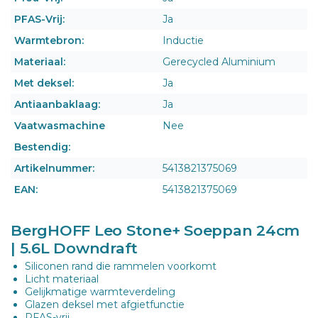
PFAS-Vrij:
Ja
Warmtebron:
Inductie
Materiaal:
Gerecycled Aluminium
Met deksel:
Ja
Antiaanbaklaag:
Ja
Vaatwasmachine
Nee
Bestendig:
Artikelnummer:
5413821375069
EAN:
5413821375069
BergHOFF Leo Stone+ Soeppan 24cm
| 5.6L Downdraft
Siliconen rand die rammelen voorkomt
Licht materiaal
Gelijkmatige warmteverdeling
Glazen deksel met afgietfunctie
PFAS-vrij