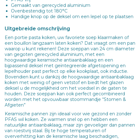
Gemaakt van gerecycled aluminium
Ovenbestendig tot 180°C
Handige knop op de deksel om een lepel op te plaatsen
Uitgebreide omschrijving
Een portie pasta koken, uw favoriete soep klaarmaken of
een bouillon langzaam laten koken? Dat vraagt om een pan
waarop u kunt rekenen! Deze soeppan van 24 cm diameter
van gegoten gerecycled aluminium, met een
hoogwaardige keramische antiaanbaklaag en een
bijpassend deksel met geïntegreerde afgietopening en
lepelhouder past perfect op elke kookplaat, ook inductie.
Bovendien kunt u dankzij de hoogwaardige antiaanbaklaag
koken met weinig of geen vetstof en biedt het glazen
deksel u de mogelijkheid om het voedsel in de gaten te
houden. Deze soeppan kan ook perfect gecombineerd
worden met het opvouwbaar stoommandje “Stomen &
Afgieten”
Keramische pannen zijn ideaal voor wie gezond en zonder
PFAS wil koken. Ze warmen snel op en hebben een
natuurlijke antiaanbaklaag, maar zijn gevoeliger dan pannen
van roestvrij staal. Bij te hoge temperaturen of
oververhitting kan de keramische laag beschadigen,