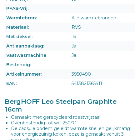
PFAS-Vrij:
Warmtebron:
Alle warmtebronnen
Materiaal:
RVS
Met deksel:
Ja
Antiaanbaklaag:
Ja
Vaatwasmachine
Ja
Bestendig:
Artikelnummer:
3950490
EAN:
5413821365411
BergHOFF Leo Steelpan Graphite
16cm
Gemaakt met gerecycleerd roestvrijstaal
Ovenbestendig tot wel 250°C
De capsule bodem geleidt warmte snel en gelijkmatig
voor energiezuinig koken, deze is gemaakt vanuit 3
verschillende lagen