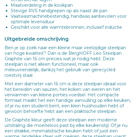
Maatverdeling in de kookpan
Stevige RVS handgrepen op als naast de pan
Vaatwasmachinebestendig, handwas aanbevolen voor
optimale levensduur
Geschikt voor alle warmtebronnen, inclusief inductie
Uitgebreide omschrijving
Ben je op zoek naar een kleine maar veelzijdige steelpan
van hoge kwaliteit? Dan is de BergHOFF Leo Steelpan
Graphite van 16 cm precies wat je nodig hebt. Deze
steelpan is niet alleen functioneel, maar ook
milieuvriendelijk, dankzij het gebruik van gerecycled
roestvrij staal.
Met een diameter van 16 cm is deze steelpan ideaal voor
het bereiden van sauzen, het koken van eieren en het
verwarmen van kleine porties voedsel. Het compacte
formaat maakt het een handige aanvulling op elke keuken,
of je nu een student bent, een klein huishouden hebt of
gewoon behoefte hebt aan een praktische steelpan.
De Graphite kleur geeft deze steelpan een moderne
uitstraling die moeiteloos past bij elke keukenstijl. Of je nu
een strakke, minimalistische keuken hebt of juist een
warme, landelijke sfeer wilt creëren, deze steelpan voegt