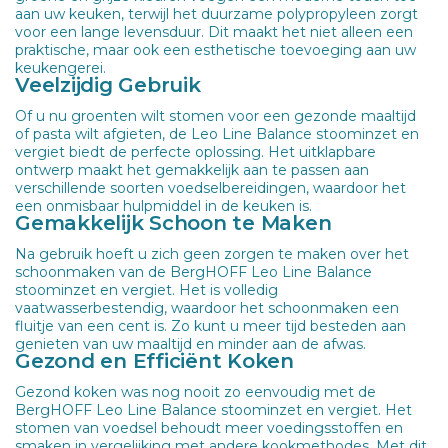
aan uw keuken, terwijl het duurzame polypropyleen zorgt
voor een lange levensduur. Dit maakt het niet alleen een
praktische, maar ook een esthetische toevoeging aan uw
keukengerei.
Veelzijdig Gebruik
Of u nu groenten wilt stomen voor een gezonde maaltijd
of pasta wilt afgieten, de Leo Line Balance stoominzet en
vergiet biedt de perfecte oplossing. Het uitklapbare
ontwerp maakt het gemakkelijk aan te passen aan
verschillende soorten voedselbereidingen, waardoor het
een onmisbaar hulpmiddel in de keuken is.
Gemakkelijk Schoon te Maken
Na gebruik hoeft u zich geen zorgen te maken over het
schoonmaken van de BergHOFF Leo Line Balance
stoominzet en vergiet. Het is volledig
vaatwasserbestendig, waardoor het schoonmaken een
fluitje van een cent is. Zo kunt u meer tijd besteden aan
genieten van uw maaltijd en minder aan de afwas.
Gezond en Efficiënt Koken
Gezond koken was nog nooit zo eenvoudig met de
BergHOFF Leo Line Balance stoominzet en vergiet. Het
stomen van voedsel behoudt meer voedingsstoffen en
smaken in vergelijking met andere kookmethodes. Met dit