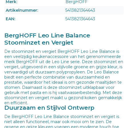
Merk:
BergHOFF
Artikelnummer:
5413821364643
EAN:
5413821364643
BergHOFF Leo Line Balance
Stoominzet en Vergiet
De stoominzet en vergiet BergHOFF Leo Line Balance is
een veelzijdig keukenaccessoire van het gerenommeerde
merk BergHOFF uit de Leo Line serie. Deze stoominzet en
vergiet, uitgevoerd in een stijlvolle groene en grijze kleur, is
vervaardigd uit duurzaam polypropyleen. De Leo Balance
biedt een perfecte combinatie van duurzaamheid en
prestatie, waardoor het ideaal is om gezonde maaltijden te
stomen. Daarnaast is deze stoominzet uitklapbaar voor
gebruik met pasta en is hij vaatwasserbestendig. Met deze
stoominzet en vergiet maakt u gezond koken gemakkelijk
en efficiënt.
Duurzaam en Stijlvol Ontwerp
De BergHOFF Leo Line Balance stoominzet en vergiet is
niet alleen functioneel, maar ook mooi om te zien. De
groene en grijze kleuren voegen een moderne touch toe