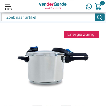
0
0
MENU
MENU
Energie zuinig!