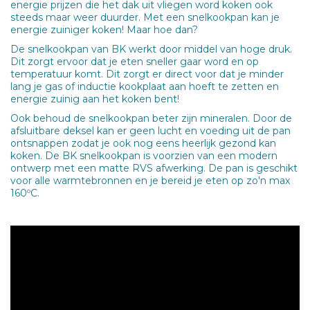
energie prijzen die het dak uit vliegen word koken ook
steeds maar weer duurder. Met een snelkookpan kan je
energie zuiniger koken! Maar hoe dan?
De snelkookpan van BK werkt door middel van hoge druk.
Dit zorgt ervoor dat je eten sneller gaar word en op
temperatuur komt. Dit zorgt er direct voor dat je minder
lang je gas of inductie kookplaat aan hoeft te zetten en
energie zuinig aan het koken bent!
Ook behoud de snelkookpan beter zijn mineralen. Door de
afsluitbare deksel kan er geen lucht en voeding uit de pan
ontsnappen zodat je ook nog eens heerlijk gezond kan
koken. De BK snelkookpan is voorzien van een modern
ontwerp met een matte RVS afwerking. De pan is geschikt
voor alle warmtebronnen en je bereid je eten op zo'n max
160ºC.