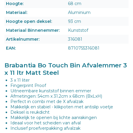
Hoogte:
68 cm
Materiaal:
Aluminium
Hoogte open deksel:
93 cm
Materiaal Binnenemmer:
Kunststof
Artikelnummer:
316081
EAN:
8710755316081
Brabantia Bo Touch Bin Afvalemmer 3
x 11 ltr Matt Steel
3 x 11 liter
Fingerprint Proof
Uitneembare kunststof binnen emmer
Afmetingen: 54cm x 31.2cm x 68cm (BxLxH)
Perfect in combi met de X afvalzak
Makkelijk en stabiel - klikpoten met antislip voetje
Deksel is reukdicht
Makkelijk te openen bij lichte aanrakingen
Ideaal voor het scheiden van afval
Inclusief proefverpakking afvalzak