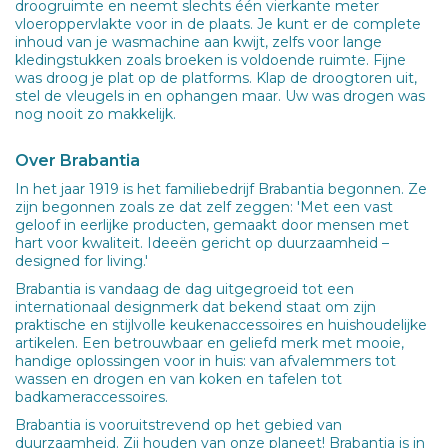
droogruimte en neemt slechts één vierkante meter
vloeroppervlakte voor in de plaats. Je kunt er de complete
inhoud van je wasmachine aan kwijt, zelfs voor lange
kledingstukken zoals broeken is voldoende ruimte. Fijne
was droog je plat op de platforms. Klap de droogtoren uit,
stel de vleugels in en ophangen maar. Uw was drogen was
nog nooit zo makkelijk.
Over Brabantia
In het jaar 1919 is het familiebedrijf Brabantia begonnen. Ze
zijn begonnen zoals ze dat zelf zeggen: 'Met een vast
geloof in eerlijke producten, gemaakt door mensen met
hart voor kwaliteit. Ideeën gericht op duurzaamheid –
designed for living.'
Brabantia is vandaag de dag uitgegroeid tot een
internationaal designmerk dat bekend staat om zijn
praktische en stijlvolle keukenaccessoires en huishoudelijke
artikelen. Een betrouwbaar en geliefd merk met mooie,
handige oplossingen voor in huis: van afvalemmers tot
wassen en drogen en van koken en tafelen tot
badkameraccessoires.
Brabantia is vooruitstrevend op het gebied van
duurzaamheid. Zij houden van onze planeet! Brabantia is in