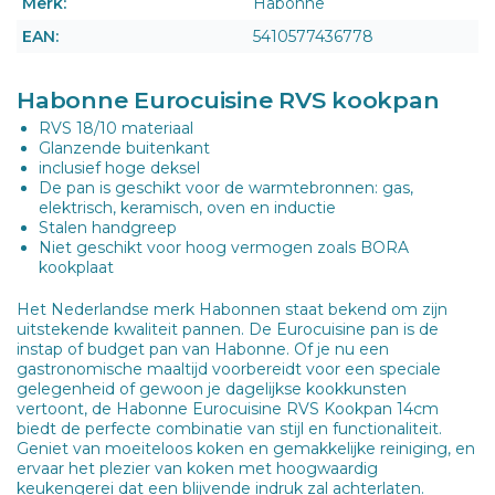
Merk:
Habonne
EAN:
5410577436778
Habonne Eurocuisine RVS kookpan
RVS 18/10 materiaal
Glanzende buitenkant
inclusief hoge deksel
De pan is geschikt voor de warmtebronnen: gas,
elektrisch, keramisch, oven en inductie
Stalen handgreep
Niet geschikt voor hoog vermogen zoals BORA
kookplaat
Het Nederlandse merk Habonnen staat bekend om zijn
uitstekende kwaliteit pannen. De Eurocuisine pan is de
instap of budget pan van Habonne. Of je nu een
gastronomische maaltijd voorbereidt voor een speciale
gelegenheid of gewoon je dagelijkse kookkunsten
vertoont, de Habonne Eurocuisine RVS Kookpan 14cm
biedt de perfecte combinatie van stijl en functionaliteit.
Geniet van moeiteloos koken en gemakkelijke reiniging, en
ervaar het plezier van koken met hoogwaardig
keukengerei dat een blijvende indruk zal achterlaten.