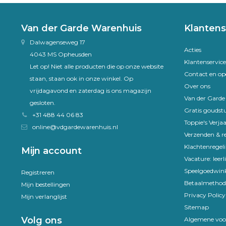
Van der Garde Warenhuis
Klantens
Dalwagenseweg 17
Acties
4043 MS Opheusden
Klantenservice
Let op! Niet alle producten die op onze website
Contact en op
staan, staan ook in onze winkel. Op
Over ons
vrijdagavond en zaterdag is ons magazijn
Van der Gard
gesloten.
Gratis goudst
+31 488 44 06 83
Toppie's Verja
online@vdgardewarenhuis.nl
Verzenden & r
Klachtenregel
Mijn account
Vacature: leer
Speelgoedwink
Registreren
Betaalmethod
Mijn bestellingen
Privacy Policy
Mijn verlanglijst
Sitemap
Volg ons
Algemene voo