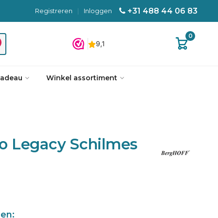
+31 488 44 06 83
Registreren
|
Inloggen
0
cadeau
Winkel assortiment
o Legacy Schilmes
len: