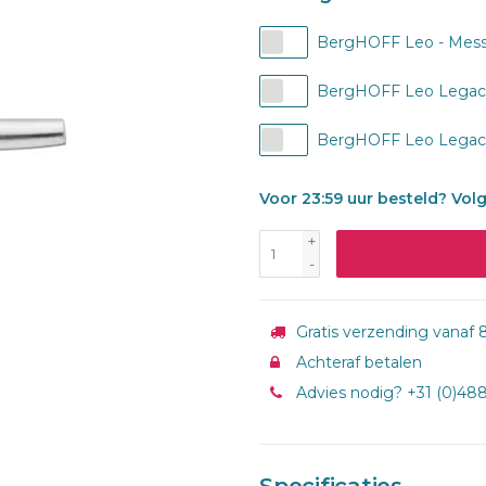
BergHOFF Leo - Messen
BergHOFF Leo Legacy
BergHOFF Leo Legacy
Voor 23:59 uur besteld? Vol
+
-
Gratis verzending vanaf 8
Achteraf betalen
Advies nodig? +31 (0)48
Specificaties