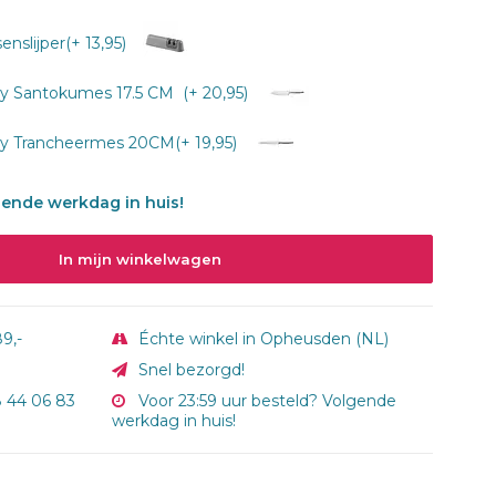
slijper(+ 13,95)
 Santokumes 17.5 CM (+ 20,95)
 Trancheermes 20CM(+ 19,95)
gende werkdag in huis!
In mijn winkelwagen
9,-
Échte winkel in Opheusden (NL)
Snel bezorgd!
8 44 06 83
Voor 23:59 uur besteld? Volgende
werkdag in huis!