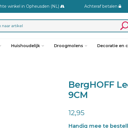
hte winkel in Opheusden (NL)
Achteraf betalen
Huishoudelijk
Droogmolens
Decoratie en 
BergHOFF Le
9CM
12,95
Handig mee te bestel