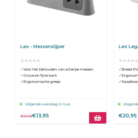
Leo - Messenslijper
Leo Leg
✓
Voor het behouden van scherpe messen
✓
Breed R
✓
Grove en fijne kant
✓
Ergonom
✓
Ergonomische greep
✓
Naadloos
Volgende werkdag in huis
Volgend
€13,95
€20,95
€14,95