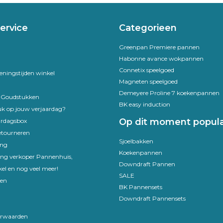
ervice
Categorieen
Greenpan Premiere pannen
Habonne avance wokpannen
Connetix speelgoed
eningstijden winkel
Magneten speelgoed
Demeyere Proline 7 koekenpannen
e Goudstukken
BK easy induction
uk op jouw verjaardag?
Op dit moment popula
ardagsbox
etourneren
Sjoelbakken
ing
Koekenpannen
ling verkoper Pannenhuis,
Downdraft Pannen
el en nog veel meer!
SALE
en
BK Pannensets
Downdraft Pannensets
rwaarden