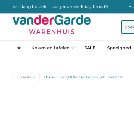
Vandaag besteld = volgende werkdag thuis
Éc
Koken en tafelen
SALE!
Speelgoed
Ga terug
Home
BergHOFF Leo Legacy Schilmes 9CM