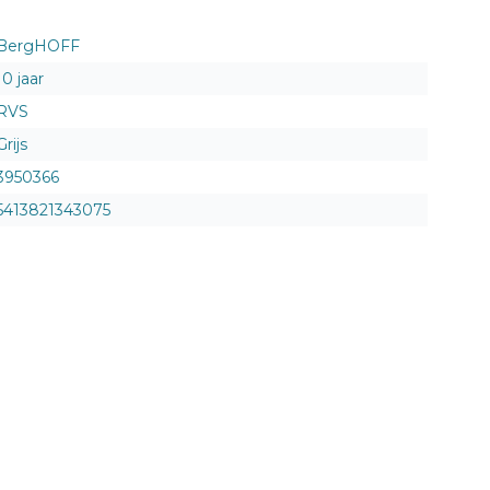
BergHOFF
10 jaar
RVS
Grijs
3950366
5413821343075