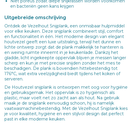
Niet poreus zodat diepe snijkrassen worden voorkomen
en bacteriën geen kans krijgen
Uitgebreide omschrijving
Ontdek de Vezelhout Snijplank, een onmisbaar hulpmiddel
voor elke keuken. Deze snijplank combineert stijl, comfort
en functionaliteit in één. Het moderne design van elegant
houtvezel geeft een luxe uitstraling, terwijl het dunne en
lichte ontwerp zorgt dat de plank makkelijk te hanteren is
en weinig ruimte inneemt in je keukenlade. Dankzij het
gladde, licht ingekeepte oppervlak blijven je messen langer
scherp en kun je met precisie snijden zonder het mes te
beschadigen. De plank is bovendien hittebestendig tot
176°C, wat extra veelzijdigheid biedt tijdens het koken of
serveren.
De Houtvezel snijplank is ontworpen met oog voor hygiëne
en gebruiksgemak. Het oppervlak is zo hygiënisch als
plastic, maar voelt net zo zacht aan als hout.
Na gebruik
maak je de snijplank eenvoudig schoon,
hij is namelijk
vaatwasmachinebestendig. Met de Vezelhout Snijplank kies
je voor kwaliteit, hygi
ëne en een stijlvol design dat perfect
past in elke moderne keuken.