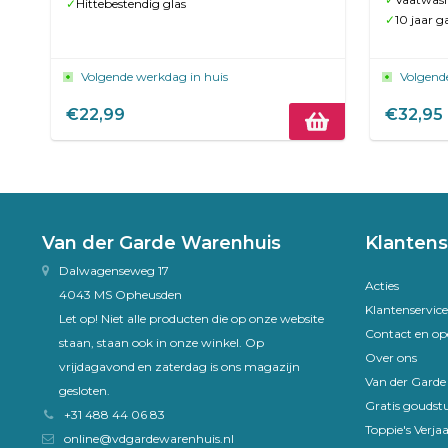
✓
Hittebestendig glas
✓
10 jaar g
Volgende werkdag in huis
Volgend
€22,99
€32,95
Van der Garde Warenhuis
Klantens
Dalwagenseweg 17
Acties
4043 MS Opheusden
Klantenservice
Let op! Niet alle producten die op onze website
Contact en op
staan, staan ook in onze winkel. Op
Over ons
vrijdagavond en zaterdag is ons magazijn
Van der Gard
gesloten.
Gratis goudst
+31 488 44 06 83
Toppie's Verja
online@vdgardewarenhuis.nl