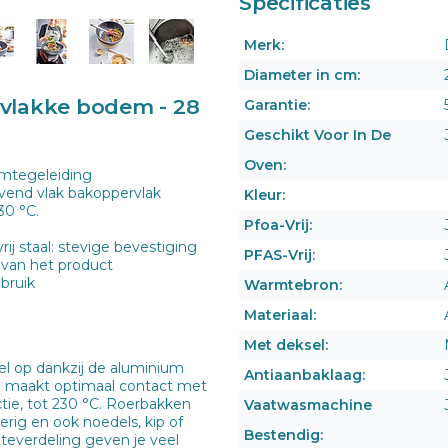
Specificaties
Merk:
Diameter in cm:
 vlakke bodem - 28
Garantie:
Geschikt Voor In De
Oven:
mtegeleiding
vend vlak bakoppervlak
Kleur:
230 °C.
Pfoa-Vrij:
j staal: stevige bevestiging
PFAS-Vrij:
 van het product
ebruik
Warmtebron:
Materiaal:
Met deksel:
l op dankzij de aluminium
Antiaanbaklaag:
n maakt optimaal contact met
tie, tot 230 °C. Roerbakken
Vaatwasmachine
rig en ook noedels, kip of
Bestendig:
teverdeling geven je veel