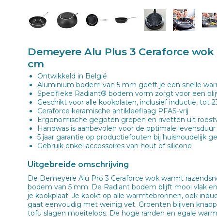
Demeyere Alu Plus 3 Ceraforce wok
cm
Ontwikkeld in België
Aluminium bodem van 5 mm geeft je een snelle war
Specifieke Radiant® bodem vorm zorgt voor een blij
Geschikt voor alle kookplaten, inclusief inductie, tot 
Ceraforce keramische antikleeflaag PFAS-vrij
Ergonomische gegoten grepen en rivetten uit roestvri
Handwas is aanbevolen voor de optimale levensduur
5 jaar garantie op productiefouten bij huishoudelijk g
Gebruik enkel accessoires van hout of silicone
Uitgebreide omschrijving
De Demeyere Alu Pro 3 Ceraforce wok warmt razendsne
bodem van 5 mm. De Radiant bodem blijft mooi vlak e
je kookplaat. Je kookt op alle warmtebronnen, ook induc
gaat eenvoudig met weinig vet. Groenten blijven knappe
tofu slagen moeiteloos. De hoge randen en egale warm