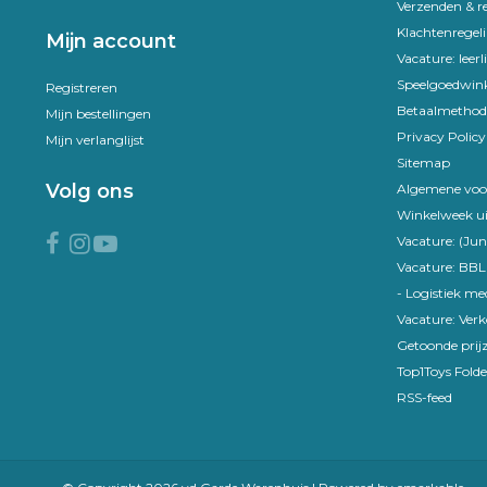
Verzenden & r
Klachtenregel
Mijn account
Vacature: leer
Speelgoedwink
Registreren
Betaalmethod
Mijn bestellingen
Privacy Policy
Mijn verlanglijst
Sitemap
Volg ons
Algemene voo
Winkelweek ui
Vacature: (Jun
Vacature: BBL
- Logistiek m
Vacature: Ver
Getoonde prijz
Top1Toys Folde
RSS-feed