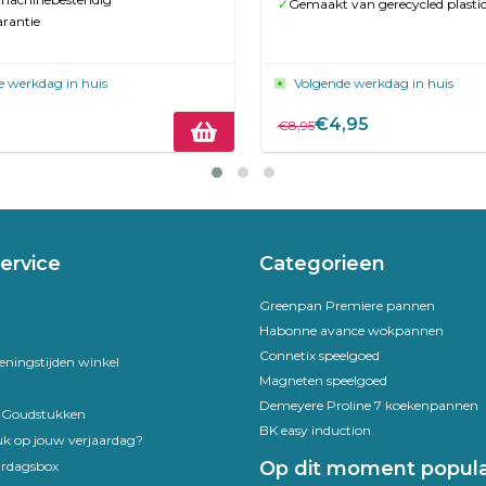
✓
Gemaakt van gerecycled plasti
arantie
e werkdag in huis
Volgende werkdag in huis
€4,95
€8,95
ervice
Categorieen
Greenpan Premiere pannen
Habonne avance wokpannen
Connetix speelgoed
eningstijden winkel
Magneten speelgoed
Demeyere Proline 7 koekenpannen
e Goudstukken
BK easy induction
uk op jouw verjaardag?
Op dit moment popula
ardagsbox