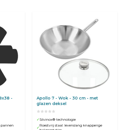
8x38 -
Apollo 7 - Wok - 30 cm - met
glazen deksel
✓
Silvinox® technologie
w pannen
Roestvrij staal: levenslang knapperige
✓
bakprestaties