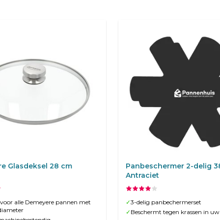
e Glasdeksel 28 cm
Panbeschermer 2-delig 3
Antraciet
 voor alle Demeyere pannen met
✓
3-delig panbechermerset
 diameter
✓
Beschermt tegen krassen in u
machinebestendig