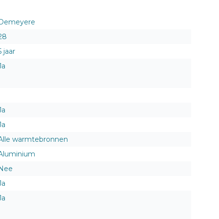
Demeyere
28
5 jaar
Ja
Ja
Ja
Alle warmtebronnen
Aluminium
Nee
Ja
Ja