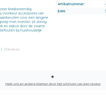
Artikelnummer:
 zeer krasbestendig.
EAN:
bij voorkeur accessoires van
 aanbevolen voor een langere
reep met rivetten zit stevig
rk en stijlvol door de zwarte
iefouten bij huishoudelijk
/
Afdrukken
Help ons en andere klanten door het schrijven van een review