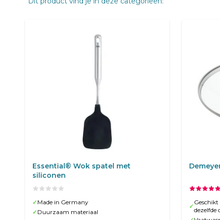
Dit product vind je in deze categorieen:
Essential® Wok spatel met
Demeyer
siliconen
✓
Made in Germany
Geschikt
✓
dezelfde
✓
Duurzaam materiaal
✓
Vaatwas