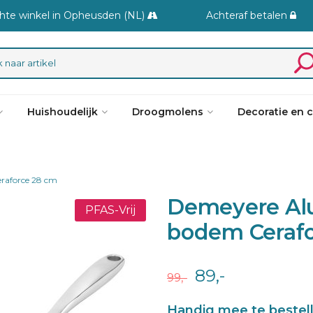
hte winkel in Opheusden (NL)
Achteraf betalen
Huishoudelijk
Droogmolens
Decoratie en 
raforce 28 cm
Demeyere Alu
PFAS-Vrij
bodem Cerafo
89,-
99,-
Handig mee te bestel