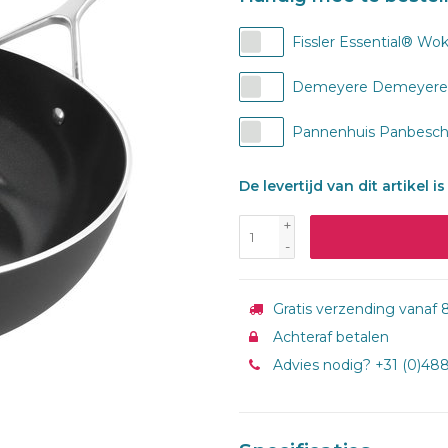
Fissler Essential® Wok
Demeyere Demeyere G
Pannenhuis Panbescher
De levertijd van dit artikel 
+
-
Gratis verzending vanaf 8
Achteraf betalen
Advies nodig? +31 (0)48