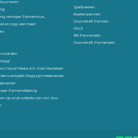
etourneren
Sjoelbakken
ing
Koekenpannen
ling verkoper Pannenhuis,
Downdraft Pannen
el en nog veel meer!
SALE
en
BK Pannensets
Downdraft Pannensets
rwaarden
tslag!
ior) Social Media & E-mail Marketeer
 leer/werkplek Magazijnmedewerker
edewerker
koper Pannenafdeling
en op onze website zijn incl. btw
r