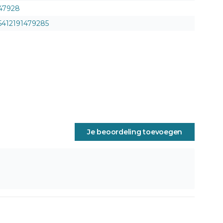
47928
5412191479285
Je beoordeling toevoegen