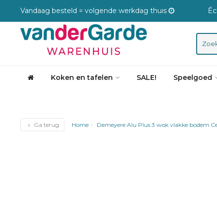
Vandaag besteld = volgende werkdag thuis
Éc
Koken en tafelen
SALE!
Speelgoed
Ga terug
Home
Demeyere Alu Plus 3 wok vlakke bodem Ce