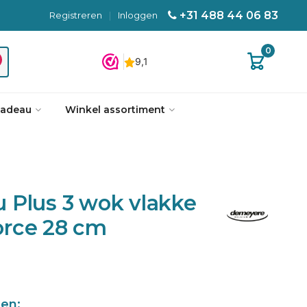
+31 488 44 06 83
Registreren
|
Inloggen
0
cadeau
Winkel assortiment
 Plus 3 wok vlakke
rce 28 cm
len: