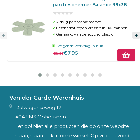
pan beschermer Balance 38x38
✓
3-delig panbechermerset
✓
Beschermt tegen krassen in uw pannen
✓
Gemaakt van gerecycled plastic
Volgende werkdag in huis
€7,95
€8,95
Van der Garde Warenhuis
Dalwagenseweg 17
4043 MS Opheusden
Let op! Niet alle producten die op onze website
staan, staan ook in onze winkel. Op vrijdagavond