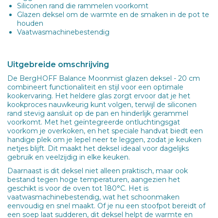
Siliconen rand die rammelen voorkomt
Glazen deksel om de warmte en de smaken in de pot te
houden
Vaatwasmachinebestendig
Uitgebreide omschrijving
De BergHOFF Balance Moonmist glazen deksel - 20 cm
combineert functionaliteit en stijl voor een optimale
kookervaring. Het heldere glas zorgt ervoor dat je het
kookproces nauwkeurig kunt volgen, terwijl de siliconen
rand stevig aansluit op de pan en hinderlijk gerammel
voorkomt. Met het geïntegreerde ontluchtingsgat
voorkom je overkoken, en het speciale handvat biedt een
handige plek om je lepel neer te leggen, zodat je keuken
netjes blijft. Dit maakt het deksel ideaal voor dagelijks
gebruik en veelzijdig in elke keuken.
Daarnaast is dit deksel niet alleen praktisch, maar ook
bestand tegen hoge temperaturen, aangezien het
geschikt is voor de oven tot 180°C. Het is
vaatwasmachinebestendig, wat het schoonmaken
eenvoudig en snel maakt. Of je nu een stoofpot bereidt of
een soep laat sudderen, dit deksel helpt de warmte en