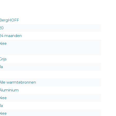
BergHOFF
20
24 maanden
Nee
Grijs
Ja
Alle warmtebronnen
Aluminium
Nee
Ja
Nee