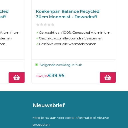
cled
Koekenpan Balance Recycled
aft
30cm Moonmist - Downdraft
 Aluminium
✓
Gemaakt van 100% Gerecycled Aluminium
ystemen
✓
Geschikt voor alle downdraft systemen
nen
✓
Geschikt voor alle warmtebronnen
Volgende werkdag in huis
€39,95
€49,95
Nieuwsbrief
Meld je nu aan voor extra informatie of nieuwe
producten