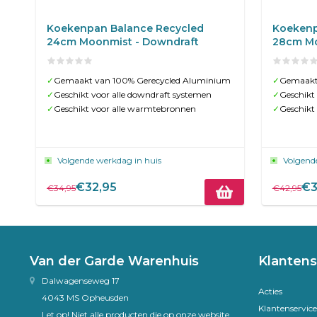
Koekenpan Balance Recycled
Koekenp
24cm Moonmist - Downdraft
28cm Mo
✓
Gemaakt van 100% Gerecycled Aluminium
✓
Gemaakt
✓
Geschikt voor alle downdraft systemen
✓
Geschikt
✓
Geschikt voor alle warmtebronnen
✓
Geschikt
Volgende werkdag in huis
Volgend
€32,95
€3
€34,95
€42,95
Van der Garde Warenhuis
Klantens
Dalwagenseweg 17
Acties
4043 MS Opheusden
Klantenservice
Let op! Niet alle producten die op onze website