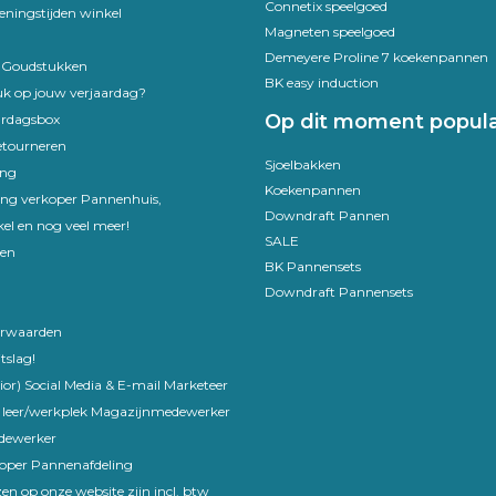
Connetix speelgoed
eningstijden winkel
Magneten speelgoed
Demeyere Proline 7 koekenpannen
e Goudstukken
BK easy induction
uk op jouw verjaardag?
Op dit moment popula
ardagsbox
etourneren
Sjoelbakken
ing
Koekenpannen
ling verkoper Pannenhuis,
Downdraft Pannen
el en nog veel meer!
SALE
en
BK Pannensets
Downdraft Pannensets
rwaarden
tslag!
ior) Social Media & E-mail Marketeer
 leer/werkplek Magazijnmedewerker
edewerker
koper Pannenafdeling
en op onze website zijn incl. btw