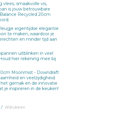
 vlees, smaakvolle vis,
pan is jouw betrouwbare
 Balance Recycled 20cm
bord.
eugje eigentijdse elegantie
oon te maken, waardoor je
erechten en minder tijd aan
annen uitblinken in veel
 Houd hier rekening mee bij
20cm Moonmist - Downdraft
aamheid en veelzijdigheid.
 het gemak en de innovatie
t je inspireren in de keuken!
/
Afdrukken