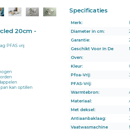
Specificaties
Merk:
cled 20cm -
Diameter in cm:
Garantie:
ag PFAS vrij
Geschikt Voor In De
Oven:
Kleur:
rmogen
Pfoa-Vrij:
worden
rdappelen
PFAS-Vrij:
pan kan optillen
Warmtebron:
Materiaal:
Met deksel:
Antiaanbaklaag:
Vaatwasmachine