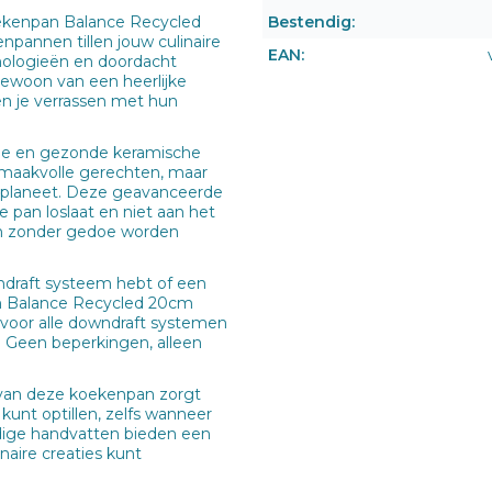
Bestendig:
kenpan Balance Recycled
pannen tillen jouw culinaire
EAN:
nologieën en doordacht
gewoon van een heerlijke
n je verrassen met hun
e en gezonde keramische
 smaakvolle gerechten, maar
 planeet. Deze geavanceerde
 pan loslaat en niet aan het
 en zonder gedoe worden
draft systeem hebt of een
n Balance Recycled 20cm
t voor alle downdraft systemen
. Geen beperkingen, alleen
 van deze koekenpan zorgt
unt optillen, zelfs wanneer
ndige handvatten bieden een
naire creaties kunt