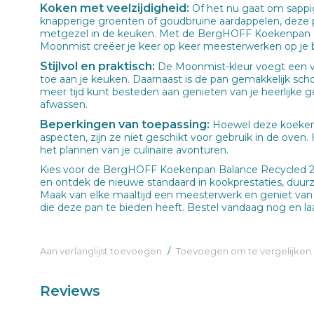
Koken met veelzijdigheid:
Of het nu gaat om sappig
knapperige groenten of goudbruine aardappelen, deze 
metgezel in de keuken. Met de BergHOFF Koekenpan
Moonmist creëer je keer op keer meesterwerken op je 
Stijlvol en praktisch:
De Moonmist-kleur voegt een vl
toe aan je keuken. Daarnaast is de pan gemakkelijk sch
meer tijd kunt besteden aan genieten van je heerlijke g
afwassen.
Beperkingen van toepassing:
Hoewel deze koekenp
aspecten, zijn ze niet geschikt voor gebruik in de oven.
het plannen van je culinaire avonturen.
Kies voor de BergHOFF Koekenpan Balance Recycled 
en ontdek de nieuwe standaard in kookprestaties, duurz
Maak van elke maaltijd een meesterwerk en geniet van
die deze pan te bieden heeft. Bestel vandaag nog en laa
Aan verlanglijst toevoegen
/
Toevoegen om te vergelijken
Reviews