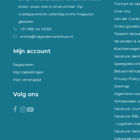
Contact en op
staan, staan ook in onze winkel. Op
Over ons
vrijdagavond en zaterdag is ons magazijn
Van der Gard
gesloten.
Gratis goudst
+31 488 44 06 83
Toppie's Verja
online@vdgardewarenhuis.nl
Verzenden & r
Klachtenregel
Mijn account
Vacature: leer
Speelgoedwink
Registreren
Betaalmethod
Mijn bestellingen
Privacy Policy
Mijn verlanglijst
Sitemap
Volg ons
Algemene voo
Winkelweek ui
Vacature: (Jun
Vacature: BBL
- Logistiek m
Vacature: Ver
Getoonde prijz