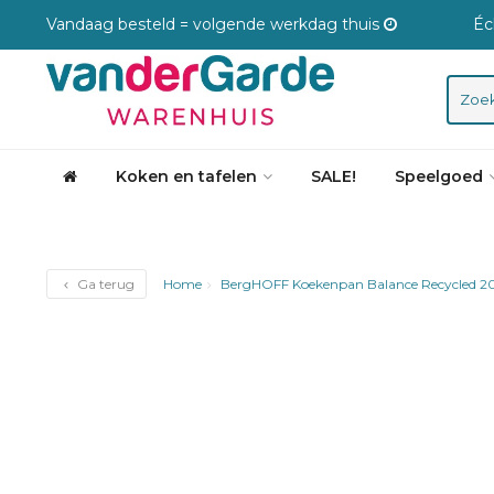
Vandaag besteld = volgende werkdag thuis
Éc
Koken en tafelen
SALE!
Speelgoed
Ga terug
Home
BergHOFF Koekenpan Balance Recycled 2