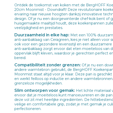
Ontdek de toekomst van koken met de BergHOFF Koe
20cm Moonmist - Downdraft! Deze revolutionaire koeken
ervaring naar nieuwe hoogten dankzij innovatieve tech
design. Of je nu een doorgewinterde chef-kok bent of 
huisgemaakte maaltijd houdt, deze koekenpannen zulle
veelzijdigheid en prestaties.
Duurzaamheid in elke hap:
Met een 100% duurzam
anti-aanbaklaag van Ceragreen, kies je niet alleen voor
ook voor een gezondere levensstijl en een duurzamere
anti-aanbaklaag zorgt ervoor dat eten moeiteloos van de
oppervlak blijft kleven, waardoor je gerechten perfect
bereid.
Compatibiliteit zonder grenzen:
Of je nu een down
andere warmtebron gebruikt, de BergHOFF Koekenpa
Moonmist staat altijd voor je klaar. Deze pan is geschik
en werkt feilloos op inductie en andere warmtebronnen
grenzeloze mogelijkheden.
Slim ontworpen voor gemak:
Het lichte materiaal
ervoor dat je moeiteloos kunt manoeuvreren en de pan k
deze vol zit met heerlijke ingrediënten. De hittebeste
veilige en comfortabele grip, zodat je met gemak je culi
perfectioneren.