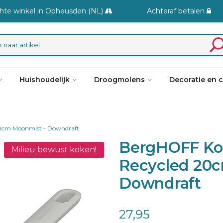
hte winkel in Opheusden (NL)
Achteraf betalen
Huishoudelijk
Droogmolens
Decoratie en 
0cm Moonmist - Downdraft
BergHOFF Ko
Milieu bewust koken!
Recycled 20c
Downdraft
27,95