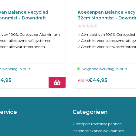
an Balance Recycled
Koekenpan Balance Recy
onmist - Downdraft
32cm Moonmist - Downdr
 van 100% Gerecycled Aluminium
✓
Gemaakt van 100% Gerecycled
 voor alle downdraft systemen
✓
Geschikt voor alle downdraft s
 voor alle warmtebronnen
✓
Geschikt voor alle warmtebron
e werkdag in huis
Volgende werkdag in huis
4,95
€44,95
€51,95
ervice
Categorieen
Greenpan Premiere pannen
Habonne avance wokpannen