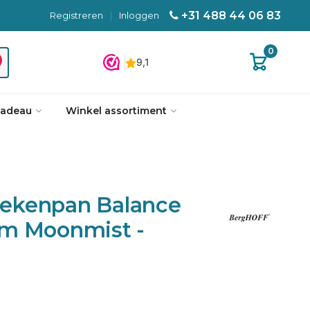
+31 488 44 06 83
Registreren
|
Inloggen
0
cadeau
Winkel assortiment
ekenpan Balance
m Moonmist -