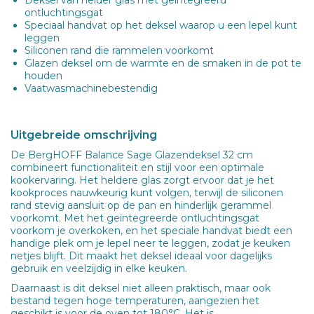
ontluchtingsgat
Speciaal handvat op het deksel waarop u een lepel kunt
leggen
Siliconen rand die rammelen voorkomt
Glazen deksel om de warmte en de smaken in de pot te
houden
Vaatwasmachinebestendig
Uitgebreide omschrijving
De BergHOFF Balance Sage Glazendeksel 32 cm
combineert functionaliteit en stijl voor een optimale
kookervaring. Het heldere glas zorgt ervoor dat je het
kookproces nauwkeurig kunt volgen, terwijl de siliconen
rand stevig aansluit op de pan en hinderlijk gerammel
voorkomt. Met het geïntegreerde ontluchtingsgat
voorkom je overkoken, en het speciale handvat biedt een
handige plek om je lepel neer te leggen, zodat je keuken
netjes blijft. Dit maakt het deksel ideaal voor dagelijks
gebruik en veelzijdig in elke keuken.
Daarnaast is dit deksel niet alleen praktisch, maar ook
bestand tegen hoge temperaturen, aangezien het
geschikt is voor de oven tot 180°C. Het is