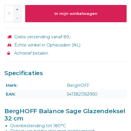
+
In mijn winkelwagen
-
Gratis verzending vanaf 89,-
Échte winkel in Opheusden (NL)
Achteraf betalen
Specificaties
Merk:
BergHOFF
EAN:
5413821363950
BergHOFF Balance Sage Glazendeksel
32 cm
Ovenbestending tot 180°C
Deksel van helder glas met geïntegreerd