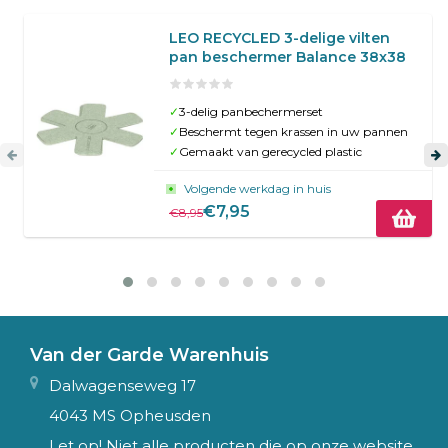
LEO RECYCLED 3-delige vilten
pan beschermer Balance 38x38
✓
3-delig panbechermerset
✓
Beschermt tegen krassen in uw pannen
✓
Gemaakt van gerecycled plastic
Volgende werkdag in huis
€7,95
€8,95
Van der Garde Warenhuis
Dalwagenseweg 17
4043 MS Opheusden
Let op! Niet alle producten die op onze website