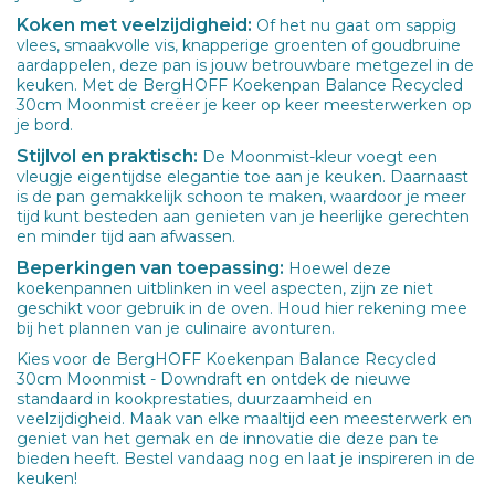
Koken met veelzijdigheid:
Of het nu gaat om sappig
vlees, smaakvolle vis, knapperige groenten of goudbruine
aardappelen, deze pan is jouw betrouwbare metgezel in de
keuken. Met de BergHOFF Koekenpan Balance Recycled
30cm Moonmist creëer je keer op keer meesterwerken op
je bord.
Stijlvol en praktisch:
De Moonmist-kleur voegt een
vleugje eigentijdse elegantie toe aan je keuken. Daarnaast
is de pan gemakkelijk schoon te maken, waardoor je meer
tijd kunt besteden aan genieten van je heerlijke gerechten
en minder tijd aan afwassen.
Beperkingen van toepassing:
Hoewel deze
koekenpannen uitblinken in veel aspecten, zijn ze niet
geschikt voor gebruik in de oven. Houd hier rekening mee
bij het plannen van je culinaire avonturen.
Kies voor de BergHOFF Koekenpan Balance Recycled
30cm Moonmist - Downdraft en ontdek de nieuwe
standaard in kookprestaties, duurzaamheid en
veelzijdigheid. Maak van elke maaltijd een meesterwerk en
geniet van het gemak en de innovatie die deze pan te
bieden heeft. Bestel vandaag nog en laat je inspireren in de
keuken!