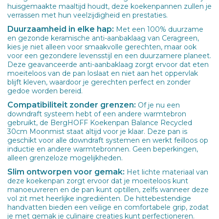
huisgemaakte maaltijd houdt, deze koekenpannen zullen je
verrassen met hun veelzijdigheid en prestaties.
Duurzaamheid in elke hap:
Met een 100% duurzame
en gezonde keramische anti-aanbaklaag van Ceragreen,
kies je niet alleen voor smaakvolle gerechten, maar ook
voor een gezondere levensstijl en een duurzamere planeet.
Deze geavanceerde anti-aanbaklaag zorgt ervoor dat eten
moeiteloos van de pan loslaat en niet aan het oppervlak
blijft kleven, waardoor je gerechten perfect en zonder
gedoe worden bereid.
Compatibiliteit zonder grenzen:
Of je nu een
downdraft systeem hebt of een andere warmtebron
gebruikt, de BergHOFF Koekenpan Balance Recycled
30cm Moonmist staat altijd voor je klaar. Deze pan is
geschikt voor alle downdraft systemen en werkt feilloos op
inductie en andere warmtebronnen. Geen beperkingen,
alleen grenzeloze mogelijkheden.
Slim ontworpen voor gemak:
Het lichte materiaal van
deze koekenpan zorgt ervoor dat je moeiteloos kunt
manoeuvreren en de pan kunt optillen, zelfs wanneer deze
vol zit met heerlijke ingrediënten. De hittebestendige
handvatten bieden een veilige en comfortabele grip, zodat
je met gemak je culinaire creaties kunt perfectioneren.