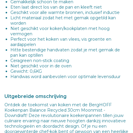
Gemakkelijk schoon te maken
Eten laat direct los van de pan en kleeft niet
Geschikt voor alle warmte bronnen, inclusief inductie
Licht materiaal zodat het met gemak opgetild kan
worden
Niet geschikt voor koken/kookplaten met hoog
vermogen
Perfect voor het koken van vlees, vis groente en
aardappelen
Hitte bestendige handvaten zodat je met gemak de
pan kan optillen
Ceragreen non-stick coating
Niet geschikt voor in de oven
Gewicht: 0,6KG
Handwas word aanbevolen voor optimale levensduur
Uitgebreide omschrijving
Ontdek de toekomst van koken met de BergHOFF
Koekenpan Balance Recycled 30cm Moonmist -
Downdraft! Deze revolutionaire koekenpannen tillen jouw
culinaire ervaring naar nieuwe hoogten dankzij innovatieve
technologieën en doordacht design. Of je nu een
doorgewinterde chef-kok bent of gewoon van een heerlijke