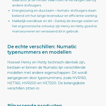
waardoor je ze minder vaak hoeft te vervangen dan bij
andere stofzuigers.
Energiezuinig en duurzaam – Numatic stofzuigers staan
bekend om hun lange levensduur en efficiënte werking.
Makkelijk wendbaar en stil – Dankzij de stevige wielen en
het ergonomische ontwerp zijn Henry en Hetty goed te
manoeuvreren en verrassend stil in gebruik.
De echte verschillen: Numatic
typenummers en modellen
Hoewel Henry en Hetty technisch identiek zijn,
bestaan er binnen de Numatic-lijn verschillende
modellen met andere eigenschappen. Dit wordt
aangegeven door typenummers, zoals HVR160,
HET160, HVR200 en HET200. De belangrijkste
verschillen zitten in:
Bijpassende producten