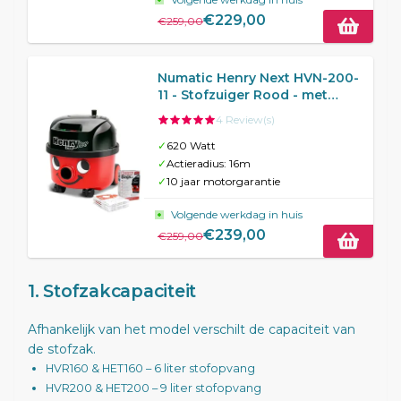
€229,00
€259,00
Numatic Henry Next HVN-200-
11 - Stofzuiger Rood - met
Gratis pak stofzuigerzakken
4 Review(s)
✓
620 Watt
✓
Actieradius: 16m
✓
10 jaar motorgarantie
Volgende werkdag in huis
€239,00
€259,00
1. Stofzakcapaciteit
Afhankelijk van het model verschilt de capaciteit van
de stofzak.
HVR160 & HET160 – 6 liter stofopvang
HVR200 & HET200 – 9 liter stofopvang