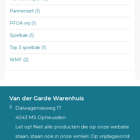
Pannenset
(1)
PFOA vrij
(1)
Sjoelbak
(1)
Top 3 sjoelbak
(1)
WMF
(2)
Van der Garde Warenhuis
Dalwagenseweg 17
4043 MS Opheusden
Let op! Niet alle producten die op onze website
staan, staan ook in onze winkel. Op vrijdagavond