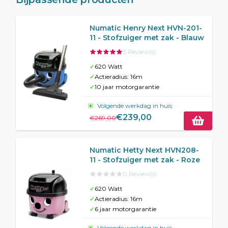
Numatic Henry Next HVN-201-
11 - Stofzuiger met zak - Blauw
3 Review(s)
✓
620 Watt
✓
Actieradius: 16m
✓
10 jaar motorgarantie
Volgende werkdag in huis
€239,00
€269,00
Numatic Hetty Next HVN208-
11 - Stofzuiger met zak - Roze
0 Review(s)
✓
620 Watt
✓
Actieradius: 16m
✓
6 jaar motorgarantie
Volgende werkdag in huis