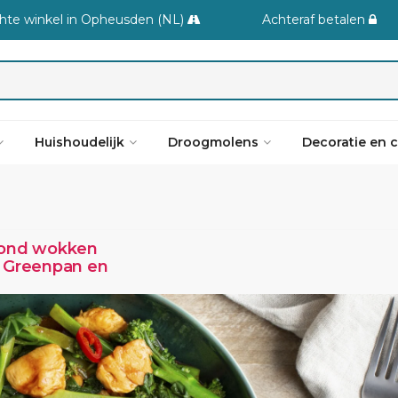
hte winkel in Opheusden (NL)
Achteraf betalen
Huishoudelijk
Droogmolens
Decoratie en 
ond wokken
 Greenpan en
wok!