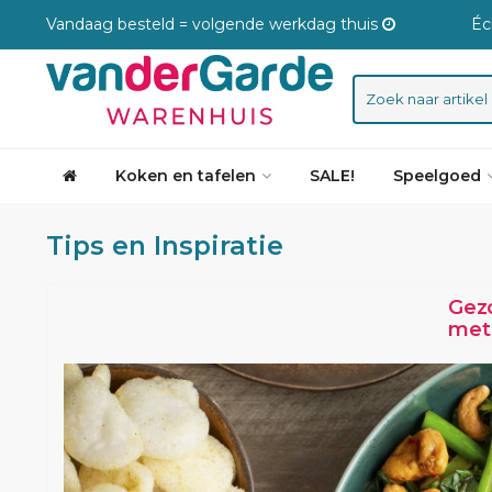
Vandaag besteld = volgende werkdag thuis
Éc
Koken en tafelen
SALE!
Speelgoed
Tips en Inspiratie
Gez
met
BK 