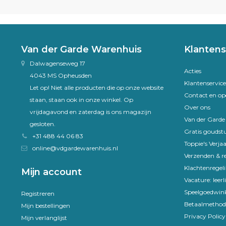
Van der Garde Warenhuis
Klantens
Dalwagenseweg 17
Acties
4043 MS Opheusden
Klantenservice
Let op! Niet alle producten die op onze website
Contact en op
staan, staan ook in onze winkel. Op
Over ons
vrijdagavond en zaterdag is ons magazijn
Van der Gard
gesloten.
Gratis goudst
+31 488 44 06 83
Toppie's Verja
online@vdgardewarenhuis.nl
Verzenden & r
Klachtenregel
Mijn account
Vacature: leer
Speelgoedwink
Registreren
Betaalmethod
Mijn bestellingen
Privacy Policy
Mijn verlanglijst