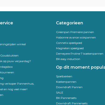
ervice
Categorieen
Greenpan Premiere pannen
Habonne avance wokpannen
Connetix speelgoed
eningstijden winkel
Magneten speelgoed
Demeyere Proline 7 koekenpannen
e Goudstukken
BK easy induction
uk op jouw verjaardag?
Op dit moment popula
ardagsbox
etourneren
Sjoelbakken
ing
Koekenpannen
ling verkoper Pannenhuis,
Downdraft Pannen
el en nog veel meer!
SALE
en
BK Pannensets
Downdraft Pannensets