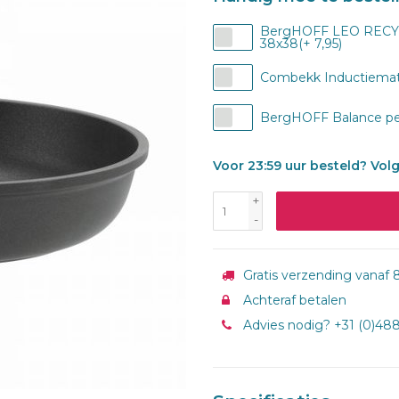
BergHOFF LEO RECYCL
38x38(+ 7,95)
Combekk Inductiematje
BergHOFF Balance pep
Voor 23:59 uur besteld? Vol
+
-
Gratis verzending vanaf 8
Achteraf betalen
Advies nodig? +31 (0)48