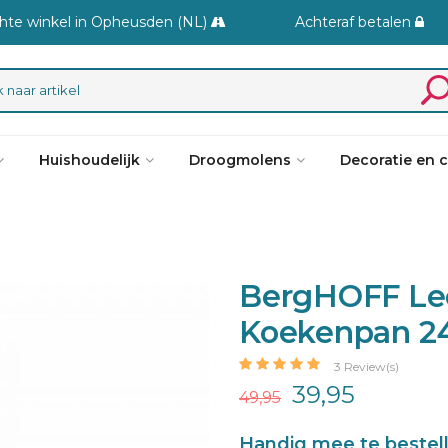
hte winkel in Opheusden (NL)
Achteraf betalen
Huishoudelijk
Droogmolens
Decoratie en 
BergHOFF Le
Koekenpan 
3 Review(s)
39,95
49,95
Handig mee te bestel