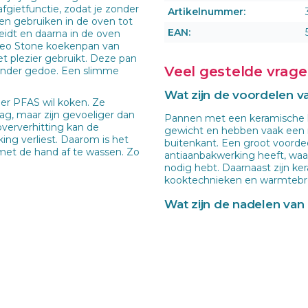
fgietfunctie, zodat je zonder
Artikelnummer:
en gebruiken in de oven tot
EAN:
reidt en daarna in de oven
e Leo Stone koekenpan van
t plezier gebruikt. Deze pan
Veel gestelde vrag
zonder gedoe. Een slimme
Wat zijn de voordelen 
er PFAS wil koken. Ze
ag, maar zijn gevoeliger dan
Pannen met een keramische la
oververhitting kan de
gewicht en hebben vaak een m
ing verliest. Daarom is het
buitenkant. Een groot voordee
met de hand af te wassen. Zo
antiaanbakwerking heeft, waar
nodig hebt. Daarnaast zijn ke
kooktechnieken en warmtebro
Wat zijn de nadelen va
Hoewel keramische pannen vee
keramische coating is minder 
verloop van tijd beschadigen o
koken op hoog vermogen, om
aantasten. Het wordt aange
kookplaat te gebruiken om de
te voorkomen.