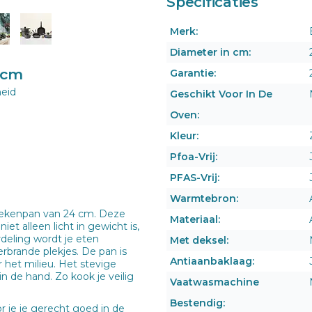
Specificaties
Merk:
Diameter in cm:
4cm
Garantie:
heid
Geschikt Voor In De
Oven:
Kleur:
Pfoa-Vrij:
PFAS-Vrij:
Warmtebron:
oekenpan van 24 cm. Deze
Materiaal:
et alleen licht in gewicht is,
deling wordt je eten
Met deksel:
erbrande plekjes. De pan is
Antiaanbaklaag:
 het milieu. Het stevige
in de hand. Zo kook je veilig
Vaatwasmachine
Bestendig:
 je je gerecht goed in de