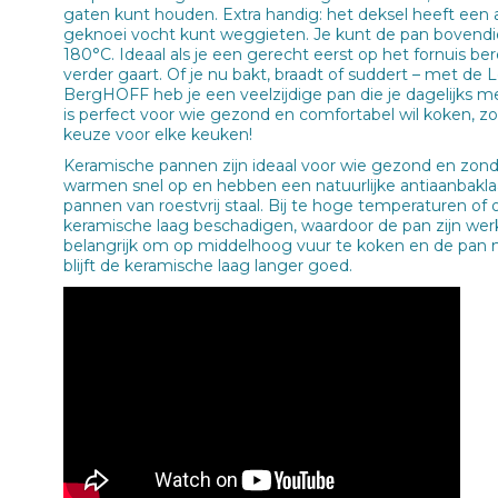
gaten kunt houden. Extra handig: het deksel heeft een a
geknoei vocht kunt weggieten. Je kunt de pan bovendi
180°C. Ideaal als je een gerecht eerst op het fornuis be
verder gaart. Of je nu bakt, braadt of suddert – met d
BergHOFF heb je een veelzijdige pan die je dagelijks me
is perfect voor wie gezond en comfortabel wil koken, 
keuze voor elke keuken!
Keramische pannen zijn ideaal voor wie gezond en zond
warmen snel op en hebben een natuurlijke antiaanbakla
pannen van roestvrij staal. Bij te hoge temperaturen of 
keramische laag beschadigen, waardoor de pan zijn werk
belangrijk om op middelhoog vuur te koken en de pan 
blijft de keramische laag langer goed.