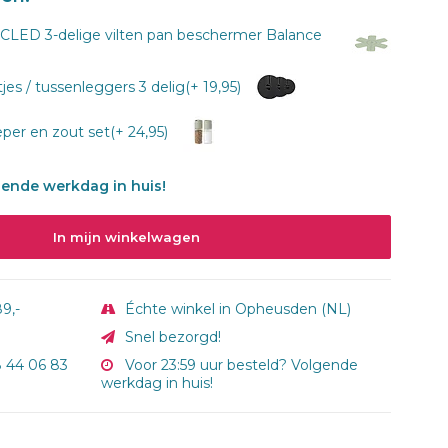
ED 3-delige vilten pan beschermer Balance
s / tussenleggers 3 delig(+ 19,95)
er en zout set(+ 24,95)
gende werkdag in huis!
In mijn winkelwagen
9,-
Échte winkel in Opheusden (NL)
Snel bezorgd!
8 44 06 83
Voor 23:59 uur besteld? Volgende
werkdag in huis!