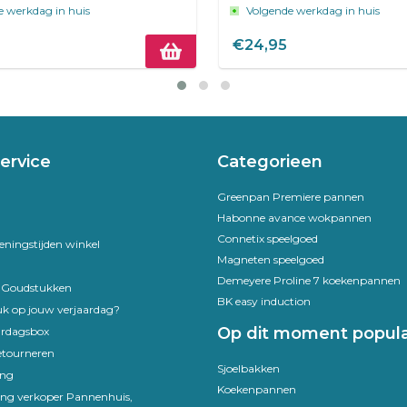
e werkdag in huis
Volgende werkdag in huis
€24,95
ervice
Categorieen
Greenpan Premiere pannen
Habonne avance wokpannen
Connetix speelgoed
eningstijden winkel
Magneten speelgoed
Demeyere Proline 7 koekenpannen
e Goudstukken
BK easy induction
uk op jouw verjaardag?
Op dit moment popula
ardagsbox
etourneren
Sjoelbakken
ing
Koekenpannen
ling verkoper Pannenhuis,