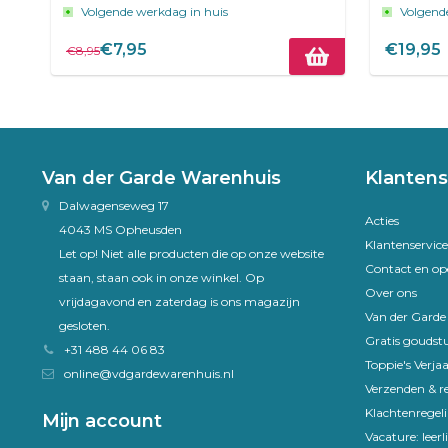
Volgende werkdag in huis
Volgend
€7,95
€19,95
€8,95
Van der Garde Warenhuis
Klantens
Dalwagenseweg 17
Acties
4043 MS Opheusden
Klantenservice
Let op! Niet alle producten die op onze website
Contact en op
staan, staan ook in onze winkel. Op
Over ons
vrijdagavond en zaterdag is ons magazijn
Van der Gard
gesloten.
Gratis goudst
+31 488 44 06 83
Toppie's Verja
online@vdgardewarenhuis.nl
Verzenden & r
Klachtenregel
Mijn account
Vacature: leer