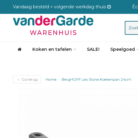
Vandaag besteld = volgende werkdag thuis
Éc
Koken en tafelen
SALE!
Speelgoed
Ga terug
Home
BergHOFF Leo Stone Koekenpan 24cm