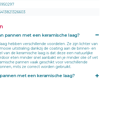
3950297
5413821326603
en
van pannen met een keramische laag?
ag hebben verschillende voordelen. Ze zijn lichter van
ooie uitstraling dankzij de coating aan de binnen- en
l van de keramische laag is dat deze een natuurlijke
door eten minder snel aanbakt en je minder olie of vet
ramische pannen vaak geschikt voor verschillende
nnen, mits ze correct worden gebruikt.
n pannen met een keramische laag?
l voordelen hebben, zijn er ook enkele nadelen. De
slijtvast dan bijvoorbeeld een RVS-pan en kan na
f slijten. Daarnaast zijn deze pannen niet geschikt voor
dat te hoge temperaturen de coating kunnen
raden om maximaal 60% van het vermogen van de
 levensduur van de pan te verlengen en beschadiging