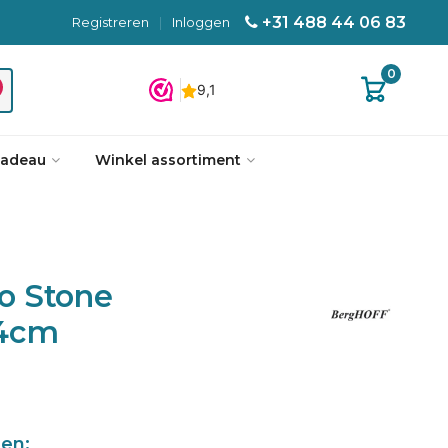
+31 488 44 06 83
Registreren
|
Inloggen
0
cadeau
Winkel assortiment
o Stone
24cm
len: