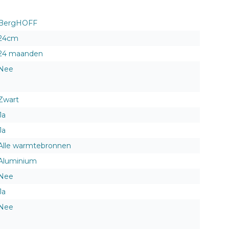
BergHOFF
24cm
24 maanden
Nee
Zwart
Ja
Ja
Alle warmtebronnen
Aluminium
Nee
Ja
Nee