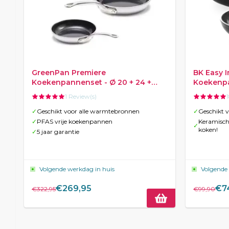
GreenPan Premiere
BK Easy 
Koekenpannenset - Ø 20 + 24 +
Koekenpa
28cm - RVS
1 Review(s)
✓
Geschikt voor alle warmtebronnen
✓
Geschikt v
✓
PFAS vrije koekenpannen
Keramisch
✓
koken!
✓
5 jaar garantie
Volgende werkdag in huis
Volgende
€269,95
€7
€322,95
€99,90