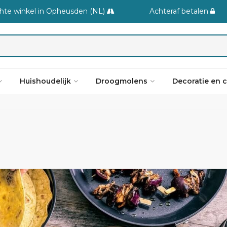
hte winkel in Opheusden (NL)
Achteraf betalen
Huishoudelijk
Droogmolens
Decoratie en 