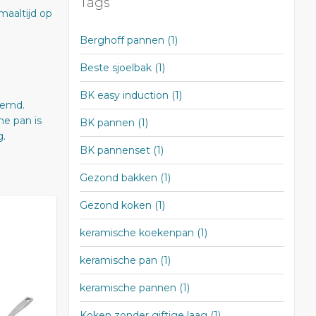
Tags
maaltijd op
Berghoff pannen
(1)
Beste sjoelbak
(1)
BK easy induction
(1)
oemd.
he pan is
BK pannen
(1)
g.
BK pannenset
(1)
Gezond bakken
(1)
Gezond koken
(1)
keramische koekenpan
(1)
keramische pan
(1)
keramische pannen
(1)
Koken zonder giftige laag
(1)