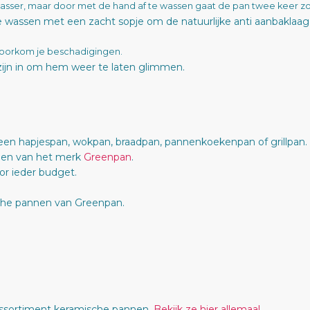
asser, maar door met de hand af te wassen gaat de pan twee keer z
e wassen met een zacht sopje om de natuurlijke anti aanbaklaag 
voorkom je beschadigingen.
zijn in om hem weer te laten glimmen.
 een hapjespan, wokpan, braadpan, pannenkoekenpan of grillpan.
nen van het merk
Greenpan
.
r ieder budget.
che pannen van Greenpan.
assortiment keramische pannen.
Bekijk ze hier allemaal.