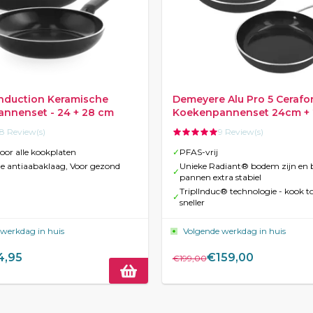
Induction Keramische
Demeyere Alu Pro 5 Cerafo
nnenset - 24 + 28 cm
Koekenpannenset 24cm + 
PFAS vrij
18 Review(s)
9 Review(s)
oor alle kookplaten
✓
PFAS-vrij
e antiaabaklaag, Voor gezond
Unieke Radiant® bodem zijn en bl
✓
pannen extra stabiel
TriplInduc® technologie - kook t
✓
sneller
 werkdag in huis
Volgende werkdag in huis
4,95
€159,00
€199,00