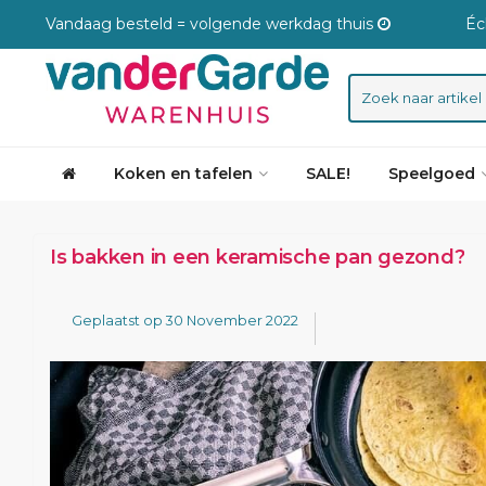
Vandaag besteld = volgende werkdag thuis
Éc
Koken en tafelen
SALE!
Speelgoed
Is bakken in een keramische pan gezond?
Geplaatst op
30 November 2022