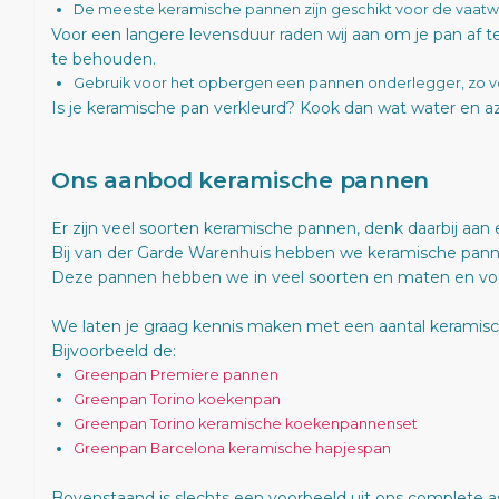
De meeste keramische pannen zijn geschikt voor de vaatw
Voor een langere levensduur raden wij aan om je pan af t
te behouden.
Gebruik voor het opbergen een pannen onderlegger, zo 
Is je keramische pan verkleurd? Kook dan wat water en a
Ons aanbod keramische pannen
Er zijn veel soorten keramische pannen, denk daarbij aan
Bij van der Garde Warenhuis hebben we keramische pan
Deze pannen hebben we in veel soorten en maten en voo
We laten je graag kennis maken met een aantal keramis
Bijvoorbeeld de:
Greenpan Premiere pannen
Greenpan Torino koekenpan
Greenpan Torino keramische koekenpannenset
Greenpan Barcelona keramische hapjespan
Bovenstaand is slechts een voorbeeld uit ons complete 