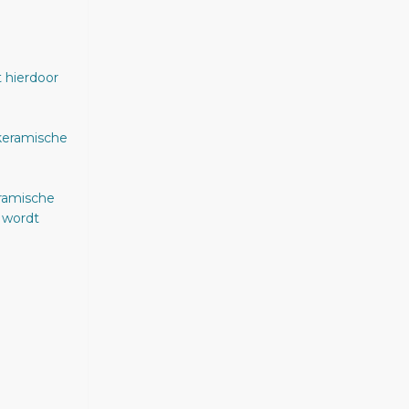
t hierdoor
 keramische
eramische
 wordt