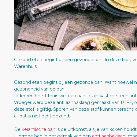
Gezond eten begint bij een gezonde pan. In deze blog ve
Warenhuis
Gezond eten begint bij een gezonde pan. Want hoewel me
gezondheid van de pan.
Iedereen heeft thuis wel een pan in zijn kast met een ant
Vroeger werd deze anti aanbaklaag gemaakt van PTFE, ook
deze stof is giftig. Sporen van deze stof kunnen terecht
al, dat is niet echt gezond.
De
keramische pan
is de uitkomst, als je van koken hou
Hiermee heb je het gemak van een
anti-aanbaklaag
, ma